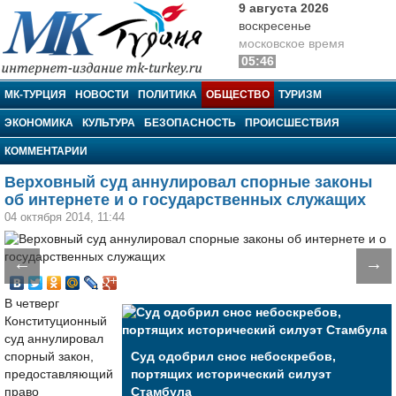
9 августа 2026
воскресенье
московское время
05:46
МК-Турция
МК-ТУРЦИЯ
НОВОСТИ
ПОЛИТИКА
ОБЩЕСТВО
ТУРИЗМ
ЭКОНОМИКА
КУЛЬТУРА
БЕЗОПАСНОСТЬ
ПРОИСШЕСТВИЯ
КОММЕНТАРИИ
Верховный суд аннулировал спорные законы
об интернете и о государственных служащих
04 октября 2014, 11:44
←
→
В четверг
Конституционный
суд аннулировал
спорный закон,
Суд одобрил снос небоскребов,
предоставляющий
портящих исторический силуэт
право
Стамбула