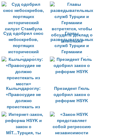
Суд одобрил снос
Главы
небоскребов,
разведывательных
портящих
служб Турции и
исторический
Германии
силуэт Стамбула
встретятся, чтобы
обсудить доклад о
шпионаже
Кылычдароглу:
Президент Гюль
«Правосудие не
одобрил закон о
должно
реформе HSYK
проистекать из
мести»