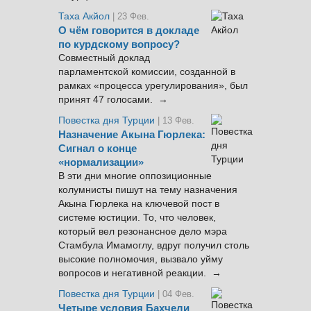
Таха Акйол
| 23 Фев.
О чём говорится в докладе
по курдскому вопросу?
Совместный доклад
парламентской комиссии, созданной в
рамках «процесса урегулирования», был
принят 47 голосами. →
Повестка дня Турции
| 13 Фев.
Назначение Акына Гюрлека:
Сигнал о конце
«нормализации»
В эти дни многие оппозиционные
колумнисты пишут на тему назначения
Акына Гюрлека на ключевой пост в
системе юстиции. То, что человек,
который вел резонансное дело мэра
Стамбула Имамоглу, вдруг получил столь
высокие полномочия, вызвало уйму
вопросов и негативной реакции. →
Повестка дня Турции
| 04 Фев.
Четыре условия Бахчели