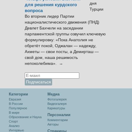
для решения курдского
вопроса
Во вторник лидер Партии
националистического движения (ПНД)
Девлет Бахчели на заседании
парламентской группы озвучил ключевую
формулировку: «Пока Анатолия не
обретёт покой, Оджалан — надежду,
Ахметы — свои посты, а Демирташ —
свой дом, наша решимость
непоколебима». →
Категории
Медиа
Евразия
Фотогалерея
В России
Видеогалеря
Популярное
Карикатуры
В мире
Персоналии
Образование и Наука
Комментарии
Спорт
Авторы
Анализ
Интервью
Cтраницы