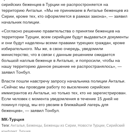
сирийских беженцев в Турции не распростроняется на
территорию Антальи. «Мы не принимаем в Анталье беженцев из
Сирии, кроме тех, кто оформляется в рамках закона», — заявил
начальник полиции.
«Согласно решению правительства о принятии беженцев на
территории Турции, всем сирийцам будут выдаваться документы
и они будут наделены всеми правами турецких граждан, кроме
избирательного. Мы же, в свою очередь, уведомили
министерство, что в связи с данным решением ожидается
большой наплыв беженце в Анталью, и попросили, чтобы на
нашу территорию данное решение не распространялось», —
заявил Тонбул.
Власти пошли навстречу запросу начальника полиции Антальи.
«Сейчас мы проводим работу по выселению сирийских
иммигрантов из Антальи, но только тех, кто не зарегистрирован.
Если человек с момента уведомления в течение 15 дней не
покинул город, мы его увозим в ближайший лагерь для
беженцев», — заявил Тонбул.
МК-Турция
Tеги:
Анталья
,
Беженцы
,
Беженцы из Сирии
,
Новости Турции
,
Сирийский
конфликт
,
Турция