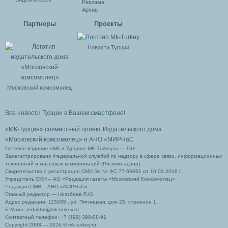
Реклама
Архив
Партнеры
Проекты
Новости Турции
Московский комсомолец
Все новости Турции в Вашем смартфоне!
«МК-Турция» совместный проект Издательского дома
«Московский комсомолец»
и АНО «МИРНаС
Сетевое издание «МК в Турции» MK-Turkey.ru — 16+
Зарегистрировано Федеральной службой по надзору в сфере связи, информационных
технологий и массовых коммуникаций (Роскомнадзор).
Свидетельство о регистрации СМИ Эл № ФС 77-66061 от 10.06.2016 г.
Учредитель СМИ – АО «Редакция газеты «Московский Комсомолец»
Редакция СМИ – АНО «МИРНаС»
Главный редактор — Ниязбаев Я.Ю.
Адрес редакции: 115035 , ул. Пятницкая, дом 25, строение 1.
Е-Маил: redaktor@mk-turkey.ru
Контактный телефон: +7 (499) 390-08-91
Copyright 2003 — 2026 © mk-turkey.ru