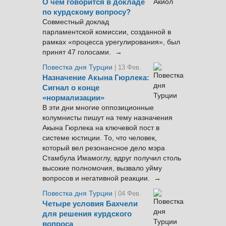
О чём говорится в докладе
по курдскому вопросу?
Совместный доклад
парламентской комиссии, созданной в
рамках «процесса урегулирования», был
принят 47 голосами. →
Повестка дня Турции
| 13 Фев.
Назначение Акына Гюрлека:
Сигнал о конце
«нормализации»
В эти дни многие оппозиционные
колумнисты пишут на тему назначения
Акына Гюрлека на ключевой пост в
системе юстиции. То, что человек,
который вел резонансное дело мэра
Стамбула Имамоглу, вдруг получил столь
высокие полномочия, вызвало уйму
вопросов и негативной реакции. →
Повестка дня Турции
| 04 Фев.
Четыре условия Бахчели
для решения курдского
вопроса