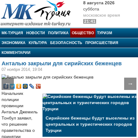
8 августа 2026
суббота
московское время
21:41
МК-Турция
МК-ТУРЦИЯ
НОВОСТИ
ПОЛИТИКА
ОБЩЕСТВО
ТУРИЗМ
ЭКОНОМИКА
КУЛЬТУРА
БЕЗОПАСНОСТЬ
ПРОИСШЕСТВИЯ
КОММЕНТАРИИ
Анталью закрыли для сирийских беженцев
07 ноября 2014, 19:04
←
→
Начальник
полиции
провинции
Анталья Джемиль
Тонбул заявил,
Сирийские беженцы будут выселены из
что решение
центральных и туристических городов
правительства о
Турции
принятии