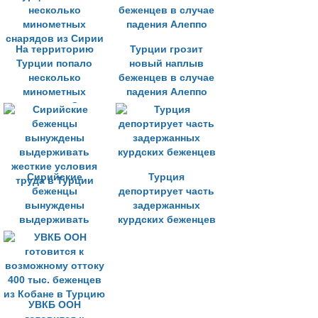
На территорию
Турции грозит
Турции попало
новый наплыв
несколько
беженцев в случае
минометных
падения Алеппо
снарядов из Сирии
Сирийские
Турция
беженцы
депортирует часть
вынуждены
задержанных
выдерживать
курдских беженцев
жесткие условия
труда в Турции
УВКБ ООН