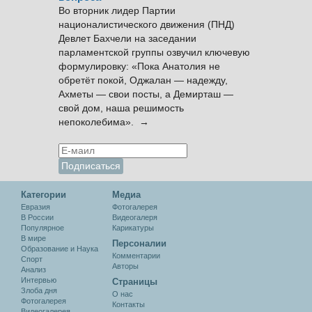
Во вторник лидер Партии
националистического движения (ПНД)
Девлет Бахчели на заседании
парламентской группы озвучил ключевую
формулировку: «Пока Анатолия не
обретёт покой, Оджалан — надежду,
Ахметы — свои посты, а Демирташ —
свой дом, наша решимость
непоколебима». →
Категории
Медиа
Евразия
Фотогалерея
В России
Видеогалеря
Популярное
Карикатуры
В мире
Персоналии
Образование и Наука
Комментарии
Спорт
Авторы
Анализ
Интервью
Cтраницы
Злоба дня
О нас
Фотогалерея
Контакты
Видеогалерея