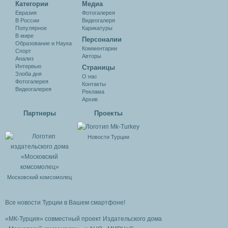
Категории
Медиа
Евразия
Фотогалерея
В России
Видеогалеря
Популярное
Карикатуры
В мире
Персоналии
Образование и Наука
Комментарии
Спорт
Авторы
Анализ
Интервью
Cтраницы
Злоба дня
О нас
Фотогалерея
Контакты
Видеогалерея
Реклама
Архив
Партнеры
Проекты
Новости Турции
Московский комсомолец
Все новости Турции в Вашем смартфоне!
«МК-Турция» совместный проект Издательского дома