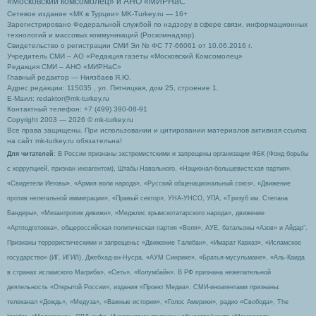
«Московский комсомолец»
и АНО «МИРНаС
Сетевое издание «МК в Турции» MK-Turkey.ru — 16+
Зарегистрировано Федеральной службой по надзору в сфере связи, информационных
технологий и массовых коммуникаций (Роскомнадзор).
Свидетельство о регистрации СМИ Эл № ФС 77-66061 от 10.06.2016 г.
Учредитель СМИ – АО «Редакция газеты «Московский Комсомолец»
Редакция СМИ – АНО «МИРНаС»
Главный редактор — Ниязбаев Я.Ю.
Адрес редакции: 115035 , ул. Пятницкая, дом 25, строение 1.
Е-Маил: redaktor@mk-turkey.ru
Контактный телефон: +7 (499) 390-08-91
Copyright 2003 — 2026 © mk-turkey.ru
Все права защищены. При использовании и цитировании материалов активная ссылка
на сайт mk-turkey.ru обязательна!
Для читателей
: В России признаны экстремистскими и запрещены организации ФБК (Фонд борьбы
с коррупцией, признан иноагентом), Штабы Навального, «Национал-большевистская партия»,
«Свидетели Иеговы», «Армия воли народа», «Русский общенациональный союз», «Движение
против нелегальной иммиграции», «Правый сектор», УНА-УНСО, УПА, «Тризуб им. Степана
Бандеры», «Мизантропик дивижн», «Меджлис крымскотатарского народа», движение
«Артподготовка», общероссийская политическая партия «Воля», АУЕ, батальоны «Азов» и Айдар″.
Признаны террористическими и запрещены: «Движение Талибан», «Имарат Кавказ», «Исламское
государство» (ИГ, ИГИЛ), Джебхад-ан-Нусра, «АУМ Синрике», «Братья-мусульмане», «Аль-Каида
в странах исламского Магриба», «Сеть», «Колумбайн». В РФ признана нежелательной
деятельность «Открытой России», издания «Проект Медиа». СМИ-иноагентами признаны:
телеканал «Дождь», «Медуза», «Важные истории», «Голос Америки», радио «Свобода», The