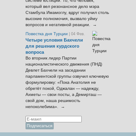
системе юстиции. То, что человек,
который вел резонансное дело мэра
Стамбула Имамоглу, вдруг получил столь
высокие полномочия, вызвало уйму
вопросов и негативной реакции. →
Повестка дня Турции
| 04 Фев.
Четыре условия Бахчели
для решения курдского
вопроса
Во вторник лидер Партии
националистического движения (ПНД)
Девлет Бахчели на заседании
парламентской группы озвучил ключевую
формулировку: «Пока Анатолия не
обретёт покой, Оджалан — надежду,
Ахметы — свои посты, а Демирташ —
свой дом, наша решимость
непоколебима». →