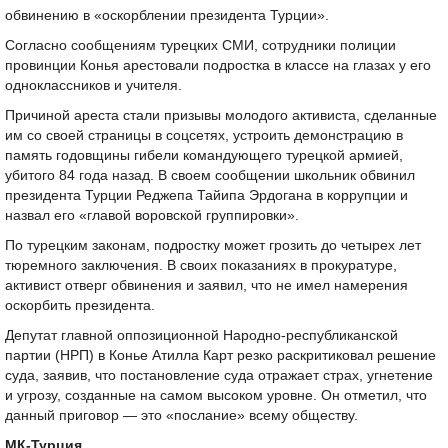
обвинению в «оскорблении президента Турции».
Согласно сообщениям турецких СМИ, сотрудники полиции
провинции Конья арестовали подростка в классе на глазах у его
одноклассников и учителя.
Причиной ареста стали призывы молодого активиста, сделанные
им со своей страницы в соцсетях, устроить демонстрацию в
память годовщины гибели командующего турецкой армией,
убитого 84 года назад. В своем сообщении школьник обвинил
президента Турции Реджепа Тайипа Эрдогана в коррупции и
назвал его «главой воровской группировки».
По турецким законам, подростку может грозить до четырех лет
тюремного заключения. В своих показаниях в прокуратуре,
активист отверг обвинения и заявил, что не имел намерения
оскорбить президента.
Депутат главной оппозиционной Народно-республиканской
партии (НРП) в Конье Атилла Карт резко раскритиковал решение
суда, заявив, что постановление суда отражает страх, угнетение
и угрозу, созданные на самом высоком уровне. Он отметил, что
данный приговор — это «послание» всему обществу.
МК-Турция