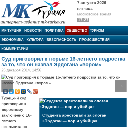
7 августа 2026
пятница
московское время
17:27
МК-Турция
МК-ТУРЦИЯ
НОВОСТИ
ПОЛИТИКА
ОБЩЕСТВО
ТУРИЗМ
ЭКОНОМИКА
КУЛЬТУРА
БЕЗОПАСНОСТЬ
ПРОИСШЕСТВИЯ
КОММЕНТАРИИ
Cуд приговорил к тюрьме 16-летнего подростка
за то, что он назвал Эрдогана «вором»
25 декабря 2014, 14:56
←
→
Турецкий суд
приговорил к
тюремному
заключению 16-
Студента арестовали за слоган
летнего
«Эрдоган — вор и убийца»
школьника по