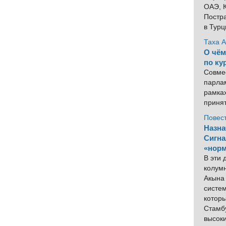
ОАЭ, К
Постра
в Тур
Таха 
О чём
по ку
Совме
парлам
рамка
приня
Повес
Назна
Сигна
«норм
В эти
колум
Акына 
систем
котор
Стамбу
высок