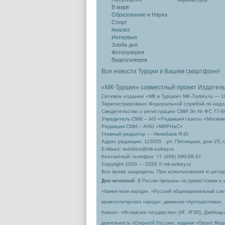
В мире
Образование и Наука
Спорт
Анализ
Интервью
Злоба дня
Фотогалерея
Видеогалерея
Все новости Турции в Вашем смартфоне!
«МК-Турция» совместный проект Издател
Сетевое издание «МК в Турции» MK-Turkey.ru — 1
Зарегистрировано Федеральной службой по надзо
Свидетельство о регистрации СМИ Эл № ФС 77-66
Учредитель СМИ – АО «Редакция газеты «Москов
Редакция СМИ – АНО «МИРНаС»
Главный редактор — Ниязбаев Я.Ю.
Адрес редакции: 115035 , ул. Пятницкая, дом 25, 
Е-Маил: redaktor@mk-turkey.ru
Контактный телефон: +7 (499) 390-08-91
Copyright 2003 — 2026 © mk-turkey.ru
Все права защищены. При использовании и цитиро
Для читателей
: В России признаны экстремистскими и 
«Армия воли народа», «Русский общенациональный сою
крымскотатарского народа», движение «Артподготовка»,
Кавказ», «Исламское государство» (ИГ, ИГИЛ), Джебхад
деятельность «Открытой России», издания «Проект Меди