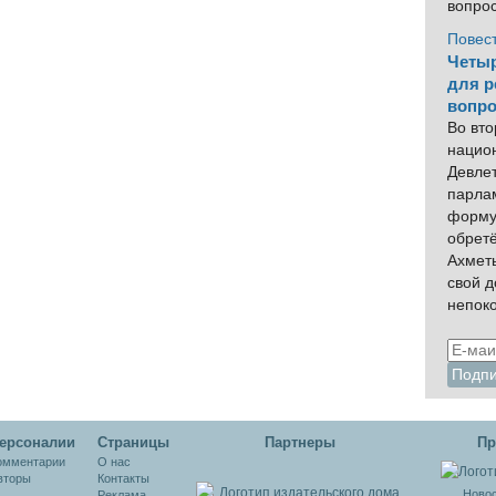
вопро
Повес
Четыр
для р
вопро
Во вто
нацио
Девлет
парла
форму
обрет
Ахмет
свой 
непок
ерсоналии
Cтраницы
Партнеры
Пр
омментарии
О нас
вторы
Контакты
Новос
Реклама