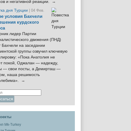
сов и негативной реакции. →
тка дня Турции
| 04 Фев.
е условия Бахчели
ешения курдского
са
рник лидер Партии
налистического движения (ПНД)
 Бахчели на заседании
ментской группы озвучил ключевую
лировку: «Пока Анатолия не
ёт покой, Оджалан — надежду,
ы — свои посты, а Демирташ —
дом, наша решимость
олебима». →
оекты
ти Турции