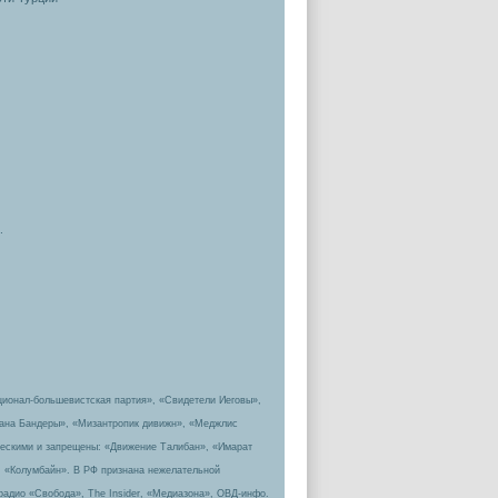
.
ционал-большевистская партия», «Свидетели Иеговы»,
пана Бандеры», «Мизантропик дивижн», «Меджлис
ическими и запрещены: «Движение Талибан», «Имарат
, «Колумбайн». В РФ признана нежелательной
радио «Свобода», The Insider, «Медиазона», ОВД-инфо.