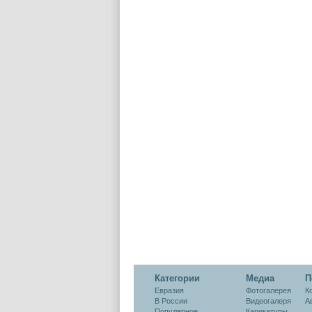
Категории
Медиа
П
Евразия
Фотогалерея
К
В России
Видеогалеря
А
Популярное
Карикатуры