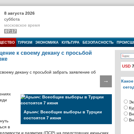
8 августа 2026
суббота
московское время
07:17
ЩЕСТВО
ТУРИЗМ
ЭКОНОМИКА
КУЛЬТУРА
БЕЗОПАСНОСТЬ
ПРОИСШ
ение к своему декану с просьбой
вке
USD
7
→
Какое
сего
ениях
реди
Эк
Ку
Арынч: Всеобщие выборы в Турции
Вн
состоятся 7 июня
Вн
нуть
ься в
едливости и развития (ПСР) на предстоящих июньских