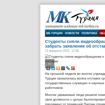
МК-Турция
МК-ТУРЦИЯ
НОВОСТИ
ПОЛИТИКА
ОБ
Студенты сняли видеообращ
забрать заявление об отста
13 февраля 2015, 12:08
←
На прошлой неделе во многих учрежд
Турции прокатилась волна отставок с
государственных служащих и научных
работников.
Многие уважаемые люди решили поки
свои должности с целью баллотироват
парламент от правящей Партии справ