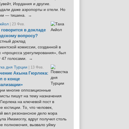
увейт, Иордания и другие.
дали даже аэропорты и отели. Но
ции — тишина. →
Акйол
| 23 Фев.
 говорится в докладе
рдскому вопросу?
стный доклад
ентской комиссии, созданной в
х «процесса урегулирования», был
т 47 голосами. →
тка дня Турции
| 13 Фев.
чение Акына Гюрлека:
л о конце
ализации»
 дни многие оппозиционные
нисты пишут на тему назначения
Гюрлека на ключевой пост в
е юстиции. То, что человек,
ый вел резонансное дело мэра
ла Имамоглу, вдруг получил столь
ие полномочия, вызвало уйму