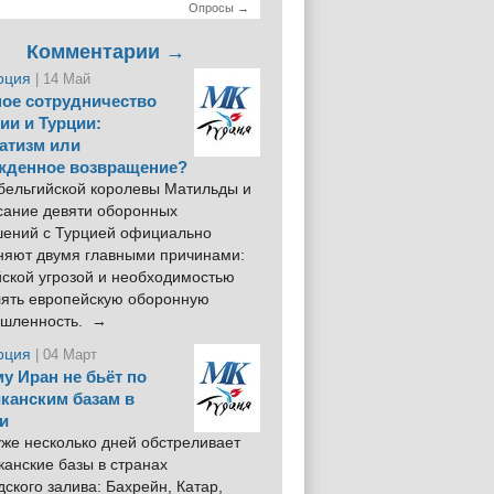
Опросы →
Комментарии →
рция
| 14 Май
ое сотрудничество
ии и Турции:
атизм или
жденное возвращение?
 бельгийской королевы Матильды и
сание девяти оборонных
шений с Турцией официально
няют двумя главными причинами:
йской угрозой и необходимостью
лять европейскую оборонную
шленность. →
рция
| 04 Март
у Иран не бьёт по
канским базам в
и
же несколько дней обстреливает
анские базы в странах
ского залива: Бахрейн, Катар,