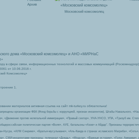
Архив
Московский комсомолец
ьского дома
«Московский комсомолец»
и АНО «МИРНаС
6+
ру в сфере связи, информационных технологий и массовых коммуникаций (Роскомнадзор)
061 от 10.06.2016 г.
ский Комсомолец»
строение 1.
вании материалов активная ссылка на сайт mk-turkey.ru обязательна!
запрещены организации ФБК (Фонд борьбы с коррупцией, признан иноагентом), Штабы Навального, «На
з», «Движение против нелегальной иммиграции», «Правый сектор», УНА-УНСО, УПА, «Тризуб им. Сте
 общероссийская политическая партия «Воля», АУЕ, батальоны «Азов» и Айдар″. Признаны террорист
-ан-Нусра, «АУМ Синрике», «Братья-мусульмане», «Аль-Каида в странах исламского Магриба», «Сеть»
а». СМИ-иноагентами признаны: телеканал «Дождь», «Медуза», «Важные истории», «Голос Америки», 