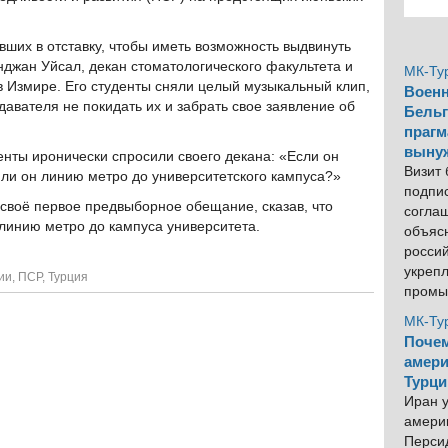
ших в отставку, чтобы иметь возможность выдвинуть
нджан Уйсал, декан стоматологического факультета и
МК-Ту
в Измире. Его студенты сняли целый музыкальный клип,
Военн
авателя не покидать их и забрать свое заявление об
Бельг
прагм
выну
нты иронически спросили своего декана: «Если он
Визит
 ли он линию метро до университетского кампуса?»
подпи
 своё первое предвыборное обещание, сказав, что
согла
 линию метро до кампуса университета.
объяс
росси
укреп
ии
,
ПСР
,
Турция
промы
МК-Ту
Почем
амери
Турци
Иран у
америк
Персид