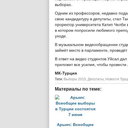
выборах.
Одним из профессоров, недавно подав
свою кандидатуру в депутаты, стал Та
проректор университета Катип Челби 
в котором попросили любимого препод
уходе.
В музыкальном видеообращении студе
займёт место в парламенте, проведёт
В ответ на видео студентов Уйсал дал
приложит все усилия, чтобы провести
МК-Турция
Tеги:
Выборы 2015
,
Депутаты
,
Новости Турц
Материалы по теме:
Арынч: Всеобщие