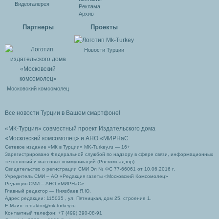
Видеогалерея
Реклама
Архив
Партнеры
Проекты
Новости Турции
Московский комсомолец
Все новости Турции в Вашем смартфоне!
«МК-Турция» совместный проект Издательского дома
«Московский комсомолец»
и АНО «МИРНаС
Сетевое издание «МК в Турции» MK-Turkey.ru — 16+
Зарегистрировано Федеральной службой по надзору в сфере связи, информационных
технологий и массовых коммуникаций (Роскомнадзор).
Свидетельство о регистрации СМИ Эл № ФС 77-66061 от 10.06.2016 г.
Учредитель СМИ – АО «Редакция газеты «Московский Комсомолец»
Редакция СМИ – АНО «МИРНаС»
Главный редактор — Ниязбаев Я.Ю.
Адрес редакции: 115035 , ул. Пятницкая, дом 25, строение 1.
Е-Маил: redaktor@mk-turkey.ru
Контактный телефон: +7 (499) 390-08-91