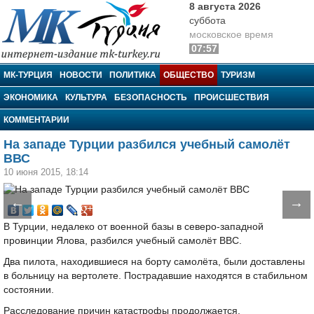
8 августа 2026
суббота
московское время
07:57
МК-Турция
МК-ТУРЦИЯ
НОВОСТИ
ПОЛИТИКА
ОБЩЕСТВО
ТУРИЗМ
ЭКОНОМИКА
КУЛЬТУРА
БЕЗОПАСНОСТЬ
ПРОИСШЕСТВИЯ
КОММЕНТАРИИ
На западе Турции разбился учебный самолёт
ВВС
10 июня 2015, 18:14
←
→
В Турции, недалеко от военной базы в северо-западной
провинции Ялова, разбился учебный самолёт ВВС.
Два пилота, находившиеся на борту самолёта, были доставлены
в больницу на вертолете. Пострадавшие находятся в стабильном
состоянии.
Расследование причин катастрофы продолжается.