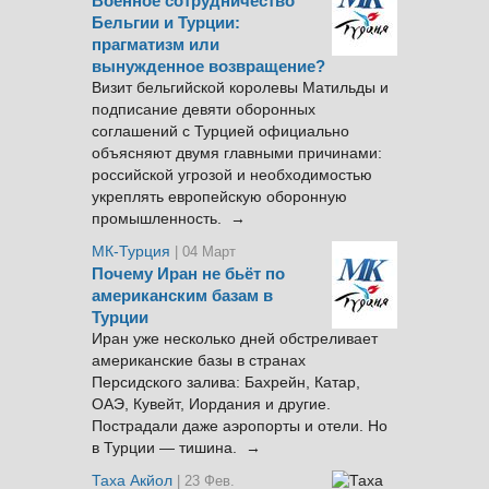
Военное сотрудничество
Бельгии и Турции:
прагматизм или
вынужденное возвращение?
Визит бельгийской королевы Матильды и
подписание девяти оборонных
соглашений с Турцией официально
объясняют двумя главными причинами:
российской угрозой и необходимостью
укреплять европейскую оборонную
промышленность. →
МК-Турция
| 04 Март
Почему Иран не бьёт по
американским базам в
Турции
Иран уже несколько дней обстреливает
американские базы в странах
Персидского залива: Бахрейн, Катар,
ОАЭ, Кувейт, Иордания и другие.
Пострадали даже аэропорты и отели. Но
в Турции — тишина. →
Таха Акйол
| 23 Фев.