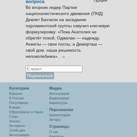
вопроса
Во вторник лидер Партии
националистического движения (ПНД)
Девлет Бахчели на заседании
парламентской группы озвучил ключевую
формулировку: «Пока Анатолия не
обретёт покой, Оджалан — надежду,
Ахметы — свои посты, а Демирташ —
свой дом, наша решимость
непоколебима». →
Категории
Медиа
Евразия
Фотогалерея
В России
Видеогалеря
Популярное
Карикатуры
В мире
Персоналии
Образование и Наука
Комментарии
Спорт
Авторы
Анализ
Интервью
Cтраницы
Злоба дня
О нас
Фотогалерея
Контакты