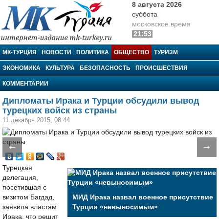
8 августа 2026
суббота
московское время
21:53
МК-Турция
МК-ТУРЦИЯ
НОВОСТИ
ПОЛИТИКА
ОБЩЕСТВО
ТУРИЗМ
ЭКОНОМИКА
КУЛЬТУРА
БЕЗОПАСНОСТЬ
ПРОИСШЕСТВИЯ
КОММЕНТАРИИ
Дипломаты Ирака и Турции обсудили вывод
турецких войск из страны
11 декабря 2015, 08:44
←
→
Турецкая
делегация,
посетившая с
визитом Багдад,
МИД Ирака назвал военное присутствие
заявила властям
Турции «невыносимым»
Ирака, что решит