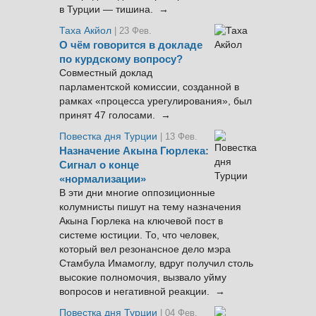
в Турции — тишина. →
Таха Акйол
| 23 Фев.
О чём говорится в докладе
по курдскому вопросу?
Совместный доклад
парламентской комиссии, созданной в
рамках «процесса урегулирования», был
принят 47 голосами. →
Повестка дня Турции
| 13 Фев.
Назначение Акына Гюрлека:
Сигнал о конце
«нормализации»
В эти дни многие оппозиционные
колумнисты пишут на тему назначения
Акына Гюрлека на ключевой пост в
системе юстиции. То, что человек,
который вел резонансное дело мэра
Стамбула Имамоглу, вдруг получил столь
высокие полномочия, вызвало уйму
вопросов и негативной реакции. →
Повестка дня Турции
| 04 Фев.