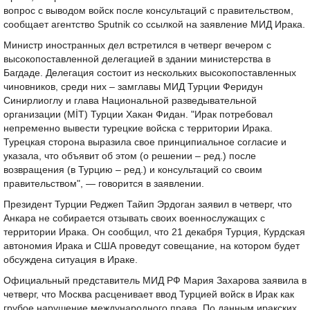
вопрос с выводом войск после консультаций с правительством,
сообщает агентство Sputnik со ссылкой на заявление МИД Ирака.
Министр иностранных дел встретился в четверг вечером с
высокопоставленной делегацией в здании министерства в
Багдаде. Делегация состоит из нескольких высокопоставленных
чиновников, среди них – замглавы МИД Турции Феридун
Синирлиоглу и глава Национальной разведывательной
организации (MİT) Турции Хакан Фидан. "Ирак потребовал
непременно вывести турецкие войска с территории Ирака.
Турецкая сторона выразила свое принципиальное согласие и
указала, что объявит об этом (о решении – ред.) после
возвращения (в Турцию – ред.) и консультаций со своим
правительством", — говорится в заявлении.
Президент Турции Реджеп Тайип Эрдоган заявил в четверг, что
Анкара не собирается отзывать своих военнослужащих с
территории Ирака. Он сообщил, что 21 декабря Турция, Курдская
автономия Ирака и США проведут совещание, на котором будет
обсуждена ситуация в Ираке.
Официальный представитель МИД РФ Мария Захарова заявила в
четверг, что Москва расценивает ввод Турцией войск в Ирак как
грубое нарушение международного права. По данным иракских