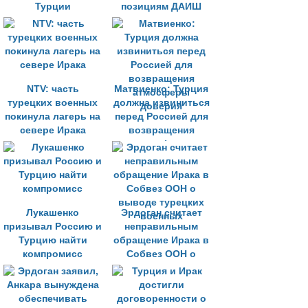
Турции
позициям ДАИШ
«невыносимым»
NTV: часть
Матвиенко: Турция
турецких военных
должна извиниться
покинула лагерь на
перед Россией для
севере Ирака
возвращения
атмосферы
доверия
Лукашенко
Эрдоган считает
призывал Россию и
неправильным
Турцию найти
обращение Ирака в
компромисс
Собвез ООН о
выводе турецких
военных