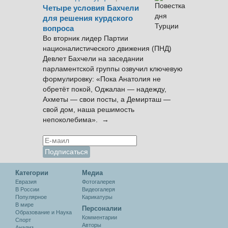
Четыре условия Бахчели
для решения курдского
вопроса
Во вторник лидер Партии
националистического движения (ПНД)
Девлет Бахчели на заседании
парламентской группы озвучил ключевую
формулировку: «Пока Анатолия не
обретёт покой, Оджалан — надежду,
Ахметы — свои посты, а Демирташ —
свой дом, наша решимость
непоколебима». →
Категории
Медиа
Евразия
Фотогалерея
В России
Видеогалеря
Популярное
Карикатуры
В мире
Персоналии
Образование и Наука
Комментарии
Спорт
Авторы
Анализ