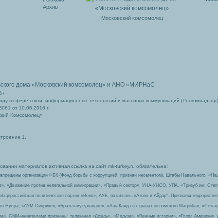
Архив
Московский комсомолец
ьского дома
«Московский комсомолец»
и АНО «МИРНаС
6+
ру в сфере связи, информационных технологий и массовых коммуникаций (Роскомнадзор)
061 от 10.06.2016 г.
ский Комсомолец»
строение 1.
вании материалов активная ссылка на сайт mk-turkey.ru обязательна!
запрещены организации ФБК (Фонд борьбы с коррупцией, признан иноагентом), Штабы Навального, «На
з», «Движение против нелегальной иммиграции», «Правый сектор», УНА-УНСО, УПА, «Тризуб им. Сте
 общероссийская политическая партия «Воля», АУЕ, батальоны «Азов» и Айдар″. Признаны террорист
-ан-Нусра, «АУМ Синрике», «Братья-мусульмане», «Аль-Каида в странах исламского Магриба», «Сеть»
а». СМИ-иноагентами признаны: телеканал «Дождь», «Медуза», «Важные истории», «Голос Америки», 