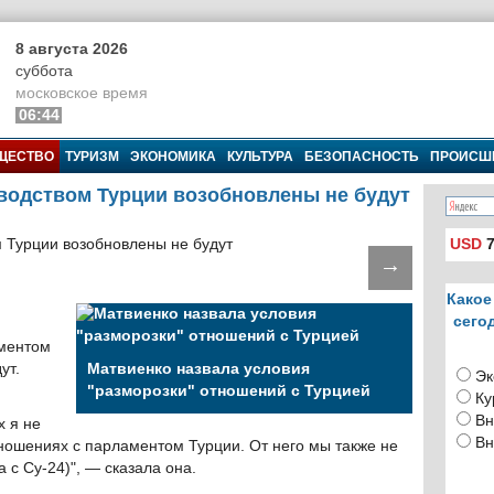
8 августа 2026
суббота
московское время
06:44
ЩЕСТВО
ТУРИЗМ
ЭКОНОМИКА
КУЛЬТУРА
БЕЗОПАСНОСТЬ
ПРОИСШ
оводством Турции возобновлены не будут
USD
7
→
Какое
сего
аментом
ут.
Матвиенко назвала условия
Эк
"разморозки" отношений с Турцией
Ку
Вн
х я не
Вн
ношениях с парламентом Турции. От него мы также не
 с Су-24)", — сказала она.