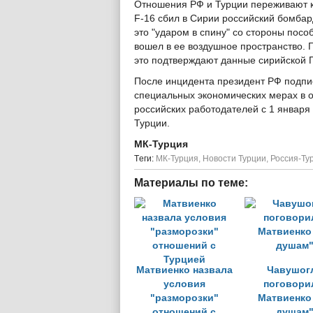
Отношения РФ и Турции переживают кр
F-16 сбил в Сирии российский бомба
это "ударом в спину" со стороны посо
вошел в ее воздушное пространство. 
это подтверждают данные сирийской 
После инцидента президент РФ подпи
специальных экономических мерах в 
российских работодателей с 1 января
Турции.
МК-Турция
Tеги:
МК-Турция
,
Новости Турции
,
Россия-Ту
Материалы по теме:
Матвиенко назвала
Чавушог
условия
поговори
"разморозки"
Матвиенко
отношений с
душам