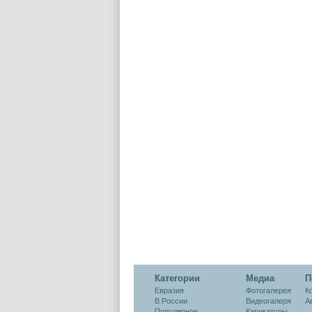
Категории
Медиа
П
Евразия
Фотогалерея
К
В России
Видеогалеря
А
Популярное
Карикатуры