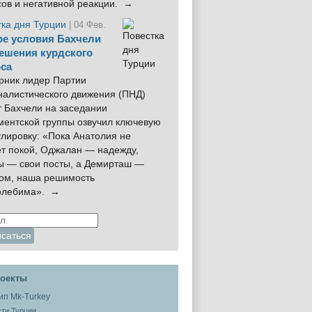
сов и негативной реакции. →
тка дня Турции
| 04 Фев.
е условия Бахчели
ешения курдского
са
рник лидер Партии
налистического движения (ПНД)
 Бахчели на заседании
ментской группы озвучил ключевую
лировку: «Пока Анатолия не
ёт покой, Оджалан — надежду,
ы — свои посты, а Демирташ —
дом, наша решимость
олебима». →
оекты
ти Турции