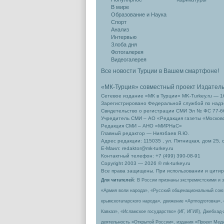
В мире
Образование и Наука
Спорт
Анализ
Интервью
Злоба дня
Фотогалерея
Видеогалерея
Все новости Турции в Вашем смартфоне!
«МК-Турция» совместный проект Издател
Сетевое издание «МК в Турции» MK-Turkey.ru — 1
Зарегистрировано Федеральной службой по надзо
Свидетельство о регистрации СМИ Эл № ФС 77-66
Учредитель СМИ – АО «Редакция газеты «Москов
Редакция СМИ – АНО «МИРНаС»
Главный редактор — Ниязбаев Я.Ю.
Адрес редакции: 115035 , ул. Пятницкая, дом 25, 
Е-Маил: redaktor@mk-turkey.ru
Контактный телефон: +7 (499) 390-08-91
Copyright 2003 — 2026 © mk-turkey.ru
Все права защищены. При использовании и цитиро
Для читателей
: В России признаны экстремистскими и 
«Армия воли народа», «Русский общенациональный сою
крымскотатарского народа», движение «Артподготовка»,
Кавказ», «Исламское государство» (ИГ, ИГИЛ), Джебхад
деятельность «Открытой России», издания «Проект Меди