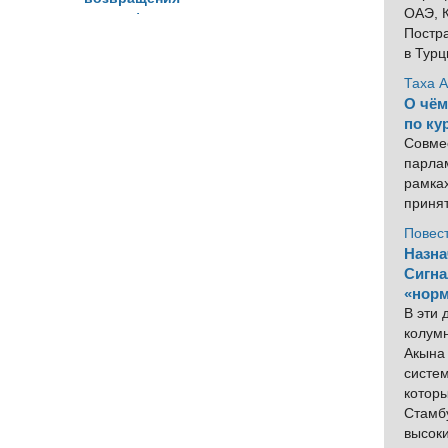
ОАЭ, К
атмосферы
Постра
доверия
в Тур
Таха 
О чём
по ку
Совме
парлам
рамка
приня
Повес
Назна
Сигна
«норм
В эти
колум
Акына 
систем
котор
Стамбу
высок