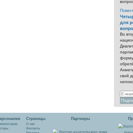
вопро
Повес
Четыр
для р
вопро
Во вто
нацио
Девлет
парла
форму
обрет
Ахмет
свой 
непок
ерсоналии
Cтраницы
Партнеры
Пр
омментарии
О нас
вторы
Контакты
Новос
Реклама