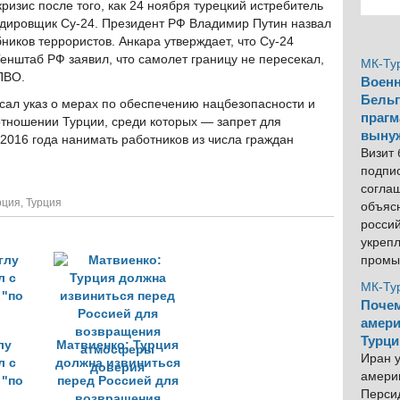
изис после того, как 24 ноября турецкий истребитель
рдировщик Су-24. Президент РФ Владимир Путин назвал
бников террористов. Анкара утверждает, что Су-24
Генштаб РФ заявил, что самолет границу не пересекал,
МК-Ту
ПВО.
Военн
Бельг
сал указ о мерах по обеспечению нацбезопасности и
прагм
отношении Турции, среди которых — запрет для
выну
 2016 года нанимать работников из числа граждан
Визит
подпи
согла
рция
,
Турция
объяс
росси
укреп
промы
МК-Ту
Почем
амери
Турци
лу
Матвиенко: Турция
Иран у
л с
должна извиниться
америк
 "по
перед Россией для
Персид
"
возвращения