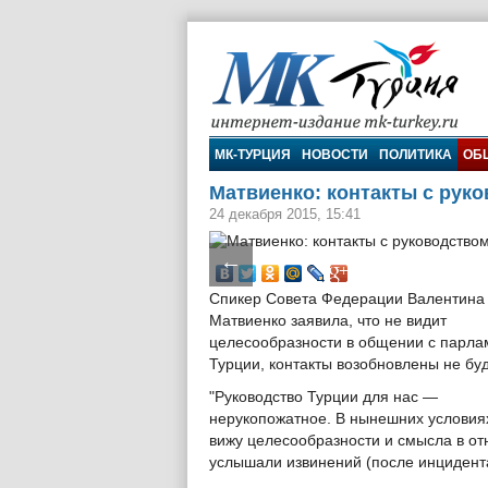
МК-Турция
МК-ТУРЦИЯ
НОВОСТИ
ПОЛИТИКА
ОБ
Матвиенко: контакты с рук
24 декабря 2015, 15:41
←
Спикер Совета Федерации Валентина
Матвиенко заявила, что не видит
целесообразности в общении с парл
Турции, контакты возобновлены не буд
"Руководство Турции для нас —
нерукопожатное. В нынешних условия
вижу целесообразности и смысла в от
услышали извинений (после инцидента