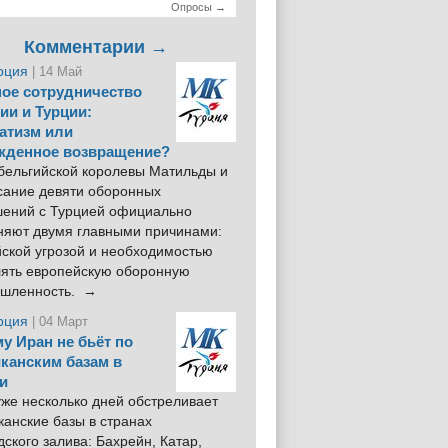
Опросы →
Комментарии →
рция
| 14 Май
ое сотрудничество
ии и Турции:
атизм или
жденное возвращение?
 бельгийской королевы Матильды и
сание девяти оборонных
шений с Турцией официально
няют двумя главными причинами:
йской угрозой и необходимостью
лять европейскую оборонную
шленность. →
рция
| 04 Март
у Иран не бьёт по
канским базам в
и
же несколько дней обстреливает
анские базы в странах
ского залива: Бахрейн, Катар,