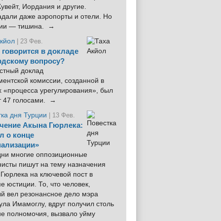
увейт, Иордания и другие.
дали даже аэропорты и отели. Но
ции — тишина. →
Акйол
| 23 Фев.
 говорится в докладе
рдскому вопросу?
стный доклад
ентской комиссии, созданной в
х «процесса урегулирования», был
т 47 голосами. →
тка дня Турции
| 13 Фев.
чение Акына Гюрлека:
л о конце
ализации»
 дни многие оппозиционные
нисты пишут на тему назначения
Гюрлека на ключевой пост в
е юстиции. То, что человек,
ый вел резонансное дело мэра
ла Имамоглу, вдруг получил столь
ие полномочия, вызвало уйму