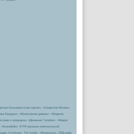
.
ционал-большевистская партия», «Свидетели Иеговы»,
пана Бандеры», «Мизантропик дивижн», «Меджлис
ическими и запрещены: «Движение Талибан», «Имарат
, «Колумбайн». В РФ признана нежелательной
радио «Свобода», The Insider, «Медиазона», ОВД-инфо.