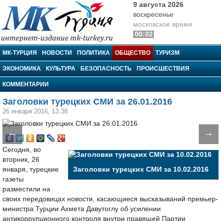
9 августа 2026
воскресенье
московское время
00:02
МК-Турция
МК-ТУРЦИЯ
НОВОСТИ
ПОЛИТИКА
ОБЩЕСТВО
ТУРИЗМ
ЭКОНОМИКА
КУЛЬТУРА
БЕЗОПАСНОСТЬ
ПРОИСШЕСТВИЯ
КОММЕНТАРИИ
Заголовки турецких СМИ за 26.01.2016
26 января 2016, 13:38
←
→
Сегодня, во
вторник, 26
января, турецкие
Заголовки турецких СМИ за 10.02.2016
газеты
разместили на
своих передовицах новости, касающиеся высказываний премьер-
министра Турции Ахмета Давутоглу об усилении
антикоррупционного контроля внутри правящей Партии