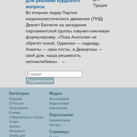
для решения курдского
вопроса
Во вторник лидер Партии
националистического движения (ПНД)
Девлет Бахчели на заседании
парламентской группы озвучил ключевую
формулировку: «Пока Анатолия не
обретёт покой, Оджалан — надежду,
Ахметы — свои посты, а Демирташ —
свой дом, наша решимость
непоколебима». →
Категории
Медиа
Евразия
Фотогалерея
В России
Видеогалеря
Популярное
Карикатуры
В мире
Персоналии
Образование и Наука
Комментарии
Спорт
Авторы
Анализ
Интервью
Cтраницы
Злоба дня