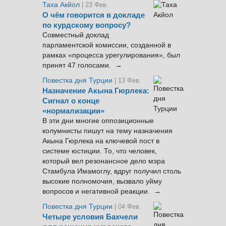
Таха Акйол
| 23 Фев.
О чём говорится в докладе
по курдскому вопросу?
Совместный доклад
парламентской комиссии, созданной в
рамках «процесса урегулирования», был
принят 47 голосами. →
Повестка дня Турции
| 13 Фев.
Назначение Акына Гюрлека:
Сигнал о конце
«нормализации»
В эти дни многие оппозиционные
колумнисты пишут на тему назначения
Акына Гюрлека на ключевой пост в
системе юстиции. То, что человек,
который вел резонансное дело мэра
Стамбула Имамоглу, вдруг получил столь
высокие полномочия, вызвало уйму
вопросов и негативной реакции. →
Повестка дня Турции
| 04 Фев.
Четыре условия Бахчели