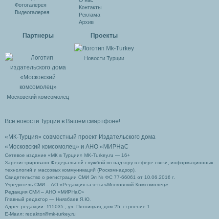
О нас
Фотогалерея
Контакты
Видеогалерея
Реклама
Архив
Партнеры
Проекты
Новости Турции
Московский комсомолец
Все новости Турции в Вашем смартфоне!
«МК-Турция» совместный проект Издательского дома
«Московский комсомолец»
и АНО «МИРНаС
Сетевое издание «МК в Турции» MK-Turkey.ru — 16+
Зарегистрировано Федеральной службой по надзору в сфере связи, информационных
технологий и массовых коммуникаций (Роскомнадзор).
Свидетельство о регистрации СМИ Эл № ФС 77-66061 от 10.06.2016 г.
Учредитель СМИ – АО «Редакция газеты «Московский Комсомолец»
Редакция СМИ – АНО «МИРНаС»
Главный редактор — Ниязбаев Я.Ю.
Адрес редакции: 115035 , ул. Пятницкая, дом 25, строение 1.
Е-Маил: redaktor@mk-turkey.ru