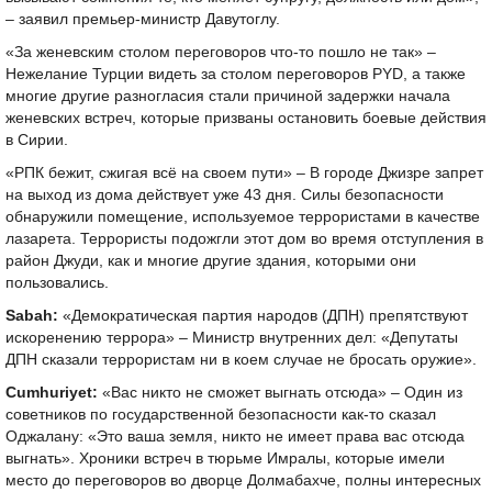
– заявил премьер-министр Давутоглу.
«За женевским столом переговоров что-то пошло не так» –
Нежелание Турции видеть за столом переговоров PYD, а также
многие другие разногласия стали причиной задержки начала
женевских встреч, которые призваны остановить боевые действия
в Сирии.
«РПК бежит, сжигая всё на своем пути» – В городе Джизре запрет
на выход из дома действует уже 43 дня. Силы безопасности
обнаружили помещение, используемое террористами в качестве
лазарета. Террористы подожгли этот дом во время отступления в
район Джуди, как и многие другие здания, которыми они
пользовались.
Sabah:
«Демократическая партия народов (ДПН) препятствуют
искоренению террора» – Министр внутренних дел: «Депутаты
ДПН сказали террористам ни в коем случае не бросать оружие».
Cumhuriyet:
«Вас никто не сможет выгнать отсюда» – Один из
советников по государственной безопасности как-то сказал
Оджалану: «Это ваша земля, никто не имеет права вас отсюда
выгнать». Хроники встреч в тюрьме Имралы, которые имели
место до переговоров во дворце Долмабахче, полны интересных