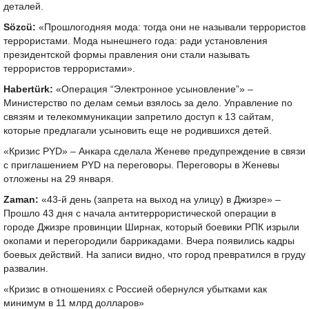
деталей.
Sözcü:
«Прошлогодняя мода: тогда они не называли террористов
террористами. Мода нынешнего года: ради установления
президентской формы правления они стали называть
террористов террористами».
Habertürk:
«Операция “Электронное усыновление”» –
Министерство по делам семьи взялось за дело. Управление по
связям и телекоммуникации запретило доступ к 13 сайтам,
которые предлагали усыновить еще не родившихся детей.
«Кризис PYD» – Анкара сделала Женеве предупреждение в связи
с приглашением PYD на переговоры. Переговоры в Женевы
отложены на 29 января.
Zaman:
«43-й день (запрета на выход на улицу) в Джизре» –
Прошло 43 дня с начала антитеррористической операции в
городе Джизре провинции Ширнак, который боевики РПК изрыли
окопами и перегородили баррикадами. Вчера появились кадры
боевых действий. На записи видно, что город превратился в груду
развалин.
«Кризис в отношениях с Россией обернулся убытками как
минимум в 11 млрд долларов»