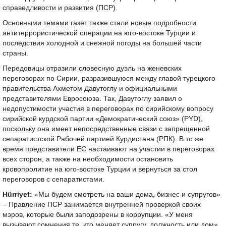
справедливости и развития (ПСР).
Основными темами газет также стали новые подробности
антитеррористической операции на юго-востоке Турции и
последствия холодной и снежной погоды на большей части
страны.
Передовицы отразили словесную дуэль на женевских
переговорах по Сирии, разразившуюся между главой турецкого
правительства Ахметом Давутоглу и официальными
представителями Евросоюза. Так, Давутоглу заявил о
недопустимости участия в переговорах по сирийскому вопросу
сирийской курдской партии «Демократический союз» (PYD),
поскольку она имеет непосредственные связи с запрещенной
сепаратистской Рабочей партией Курдистана (РПК). В то же
время представители ЕС настаивают на участии в переговорах
всех сторон, а также на необходимости остановить
кровопролитие на юго-востоке Турции и вернуться за стол
переговоров с сепаратистами.
Hürriyet:
«Мы будем смотреть на ваши дома, бизнес и супругов»
– Правление ПСР занимается внутренней проверкой своих
мэров, которые были заподозрены в коррупции. «У меня
вызывают сомнения те, кто меняет супругу, должность или дом»,