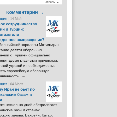
Опросы →
Комментарии →
рция
| 14 Май
ое сотрудничество
ии и Турции:
атизм или
жденное возвращение?
 бельгийской королевы Матильды и
сание девяти оборонных
шений с Турцией официально
няют двумя главными причинами:
йской угрозой и необходимостью
лять европейскую оборонную
шленность. →
рция
| 04 Март
у Иран не бьёт по
канским базам в
и
же несколько дней обстреливает
анские базы в странах
ского залива: Бахрейн, Катар,