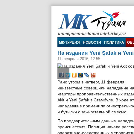
МК-Турция
МК-ТУРЦИЯ
НОВОСТИ
ПОЛИТИКА
ОБ
На издания Yeni Şafak и Yen
11 февраля 2016, 12:55
←
Рано утром в четверг, 11 февраля,
неизвестные совершили нападение на
квартиры проправительственных издан
Akit и Yeni Şafak в Стамбуле. В ходе а
нападавшие применили огнестрельно
и бутылки с зажигательной смесью.
По предварительным данным нападени
происшествия. Полиция начала рассл
оперативно-следственных мероприяти