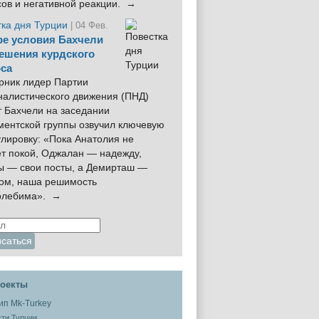
сов и негативной реакции. →
тка дня Турции
| 04 Фев.
е условия Бахчели
ешения курдского
са
рник лидер Партии
налистического движения (ПНД)
 Бахчели на заседании
ментской группы озвучил ключевую
лировку: «Пока Анатолия не
ёт покой, Оджалан — надежду,
ы — свои посты, а Демирташ —
дом, наша решимость
олебима». →
оекты
ти Турции