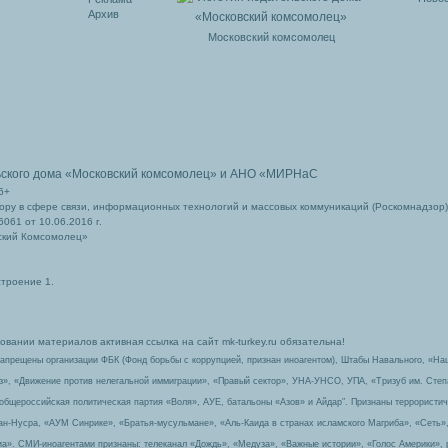
Архив
Московский комсомолец
ьского дома
«Московский комсомолец»
и АНО «МИРНаС
6+
ру в сфере связи, информационных технологий и массовых коммуникаций (Роскомнадзор)
061 от 10.06.2016 г.
ский Комсомолец»
строение 1.
вании материалов активная ссылка на сайт mk-turkey.ru обязательна!
запрещены организации ФБК (Фонд борьбы с коррупцией, признан иноагентом), Штабы Навального, «На
з», «Движение против нелегальной иммиграции», «Правый сектор», УНА-УНСО, УПА, «Тризуб им. Сте
 общероссийская политическая партия «Воля», АУЕ, батальоны «Азов» и Айдар″. Признаны террорист
-ан-Нусра, «АУМ Синрике», «Братья-мусульмане», «Аль-Каида в странах исламского Магриба», «Сеть»
а». СМИ-иноагентами признаны: телеканал «Дождь», «Медуза», «Важные истории», «Голос Америки», 