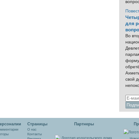
вопро
Повес
Четыр
для р
вопро
Во вто
нацио
Девлет
парла
форму
обрет
Ахмет
свой 
непок
ерсоналии
Cтраницы
Партнеры
Пр
омментарии
О нас
вторы
Контакты
Новос
Реклама