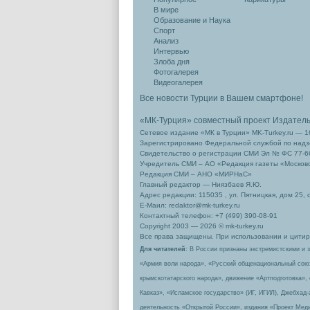
В мире
Образование и Наука
Спорт
Анализ
Интервью
Злоба дня
Фотогалерея
Видеогалерея
Все новости Турции в Вашем смартфоне!
«МК-Турция» совместный проект Издател
Сетевое издание «МК в Турции» MK-Turkey.ru — 1
Зарегистрировано Федеральной службой по надзо
Свидетельство о регистрации СМИ Эл № ФС 77-66
Учредитель СМИ – АО «Редакция газеты «Москов
Редакция СМИ – АНО «МИРНаС»
Главный редактор — Ниязбаев Я.Ю.
Адрес редакции: 115035 , ул. Пятницкая, дом 25, 
Е-Маил: redaktor@mk-turkey.ru
Контактный телефон: +7 (499) 390-08-91
Copyright 2003 — 2026 © mk-turkey.ru
Все права защищены. При использовании и цитиро
Для читателей
: В России признаны экстремистскими и 
«Армия воли народа», «Русский общенациональный сою
крымскотатарского народа», движение «Артподготовка»,
Кавказ», «Исламское государство» (ИГ, ИГИЛ), Джебхад
деятельность «Открытой России», издания «Проект Меди