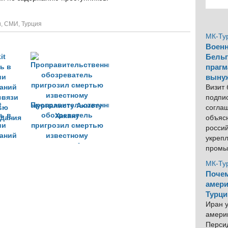
и
,
СМИ
,
Турция
МК-Ту
Военн
Бельг
прагм
выну
Визит
подпи
t
Проправительственный
согла
ь в
обозреватель
объяс
ии
пригрозил смертью
росси
аний
известному
укреп
связи
журналисту Ахмету
промы
ью
Хакану
МК-Ту
здания
Почем
амери
Турци
Иран у
америк
Персид