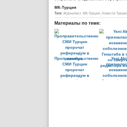
МК-Турция
Tеги:
Журналист
,
МК-Турция
,
Новости Турци
Материалы по теме:
Проправительственные
Yeni Aki
СМИ Турции
призналас
пророчат
искажен
референдум в
соболезнов
октябре
Генштаба в 
со смерт
редактора и