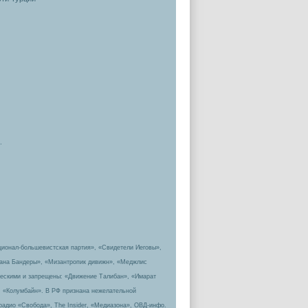
.
ционал-большевистская партия», «Свидетели Иеговы»,
пана Бандеры», «Мизантропик дивижн», «Меджлис
ическими и запрещены: «Движение Талибан», «Имарат
, «Колумбайн». В РФ признана нежелательной
радио «Свобода», The Insider, «Медиазона», ОВД-инфо.