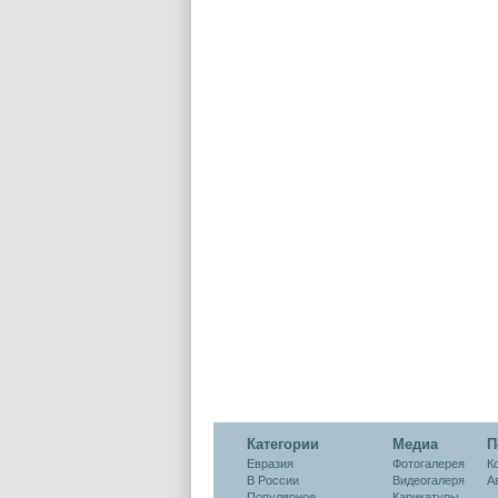
Категории
Медиа
П
Евразия
Фотогалерея
К
В России
Видеогалеря
А
Популярное
Карикатуры