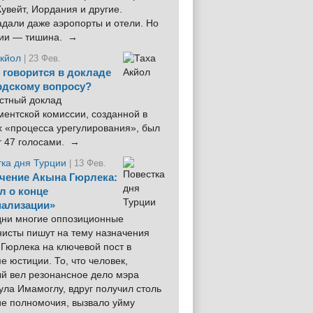
увейт, Иордания и другие.
дали даже аэропорты и отели. Но
ции — тишина. →
Акйол
| 23 Фев.
 говорится в докладе
рдскому вопросу?
стный доклад
ентской комиссии, созданной в
х «процесса урегулирования», был
т 47 голосами. →
тка дня Турции
| 13 Фев.
чение Акына Гюрлека:
л о конце
ализации»
 дни многие оппозиционные
нисты пишут на тему назначения
Гюрлека на ключевой пост в
е юстиции. То, что человек,
ый вел резонансное дело мэра
ла Имамоглу, вдруг получил столь
ие полномочия, вызвало уйму