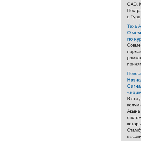
ОАЭ, К
Постра
в Тур
Таха 
О чём
по ку
Совме
парлам
рамка
приня
Повес
Назна
Сигна
«норм
В эти
колум
Акына 
систем
котор
Стамбу
высок