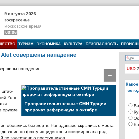
9 августа 2026
воскресенье
московское время
00:06
ЩЕСТВО
ТУРИЗМ
ЭКОНОМИКА
КУЛЬТУРА
БЕЗОПАСНОСТЬ
ПРОИСШ
i Akit совершены нападение
USD
7
→
Какое
сего
 штаб-
ий Yeni
таки
Проправительственные СМИ Турции
Вн
е оружие
пророчат референдум в октябре
Ку
Эк
Вн
я обошлись без жертв. Нападавшие скрылись с места
едование по факту инцидентов и инициировала ряд
й по задержанию преступников.