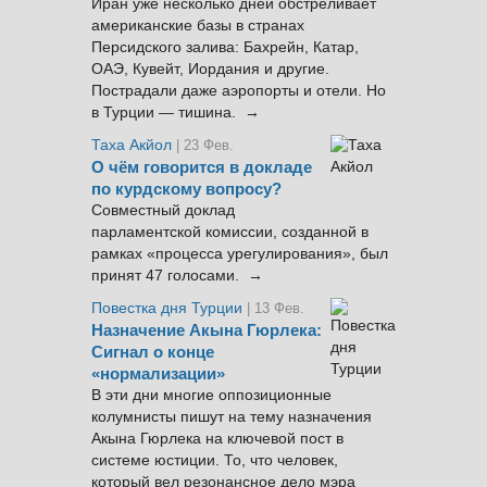
Иран уже несколько дней обстреливает
американские базы в странах
Персидского залива: Бахрейн, Катар,
ОАЭ, Кувейт, Иордания и другие.
Пострадали даже аэропорты и отели. Но
в Турции — тишина. →
Таха Акйол
| 23 Фев.
О чём говорится в докладе
по курдскому вопросу?
Совместный доклад
парламентской комиссии, созданной в
рамках «процесса урегулирования», был
принят 47 голосами. →
Повестка дня Турции
| 13 Фев.
Назначение Акына Гюрлека:
Сигнал о конце
«нормализации»
В эти дни многие оппозиционные
колумнисты пишут на тему назначения
Акына Гюрлека на ключевой пост в
системе юстиции. То, что человек,
который вел резонансное дело мэра