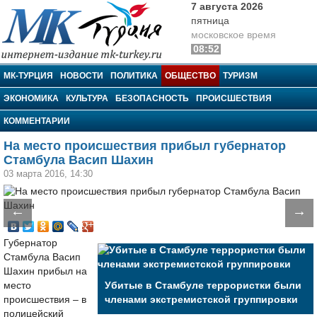
7 августа 2026
пятница
московское время
08:52
МК-Турция
МК-ТУРЦИЯ
НОВОСТИ
ПОЛИТИКА
ОБЩЕСТВО
ТУРИЗМ
ЭКОНОМИКА
КУЛЬТУРА
БЕЗОПАСНОСТЬ
ПРОИСШЕСТВИЯ
КОММЕНТАРИИ
На место происшествия прибыл губернатор
Стамбула Васип Шахин
03 марта 2016, 14:30
←
→
Губернатор
Стамбула Васип
Шахин прибыл на
место
Убитые в Стамбуле террористки были
происшествия – в
членами экстремистской группировки
полицейский