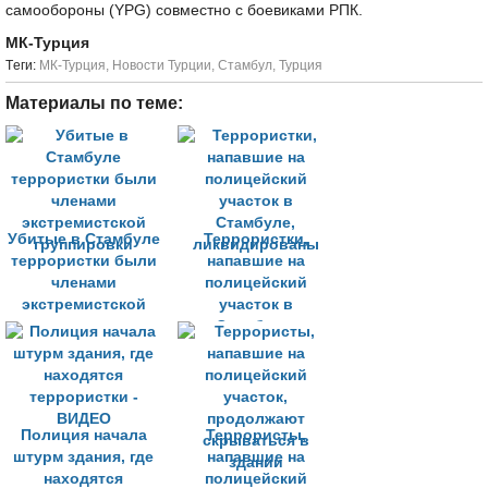
самообороны (YPG) совместно с боевиками РПК.
МК-Турция
Tеги:
МК-Турция
,
Новости Турции
,
Стамбул
,
Турция
Материалы по теме:
Убитые в Стамбуле
Террористки,
террористки были
напавшие на
членами
полицейский
экстремистской
участок в
группировки
Стамбуле,
ликвидированы
Полиция начала
Террористы,
штурм здания, где
напавшие на
находятся
полицейский