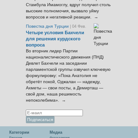
Стамбула Имамоглу, вдруг получил столь
высокие полномочия, вызвало уйму
вопросов и негативной реакции. →
Повестка дня Турции
| 04 Фев.
Четыре условия Бахчели
для решения курдского
вопроса
Во вторник лидер Партии
националистического движения (ПНД)
Девлет Бахчели на заседании
парламентской группы озвучил ключевую
формулировку: «Пока Анатолия не
обретёт покой, Оджалан — надежду,
Ахметы — свои посты, а Демирташ —
свой дом, наша решимость
непоколебима». →
Категории
Медиа
Евразия
Фотогалерея