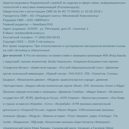
Зарегистрировано Федеральной службой по надзору в сфере связи, информационных
технологий и массовых коммуникаций (Роскомнадзор).
Свидетельство о регистрации СМИ Эл № ФС 77-66061 от 10.06.2016 г.
Учредитель СМИ – АО «Редакция газеты «Московский Комсомолец»
Редакция СМИ – АНО «МИРНаС»
Главный редактор — Ниязбаев Я.Ю.
Адрес редакции: 115035 , ул. Пятницкая, дом 25, строение 1.
Е-Маил: redaktor@mk-turkey.ru
Контактный телефон: +7 (499) 390-08-91
Copyright 2003 — 2026 © mk-turkey.ru
Все права защищены. При использовании и цитировании материалов активная ссылка
на сайт mk-turkey.ru обязательна!
Для читателей
: В России признаны экстремистскими и запрещены организации ФБК (Фонд борьбы
с коррупцией, признан иноагентом), Штабы Навального, «Национал-большевистская партия»,
«Свидетели Иеговы», «Армия воли народа», «Русский общенациональный союз», «Движение
против нелегальной иммиграции», «Правый сектор», УНА-УНСО, УПА, «Тризуб им. Степана
Бандеры», «Мизантропик дивижн», «Меджлис крымскотатарского народа», движение
«Артподготовка», общероссийская политическая партия «Воля», АУЕ, батальоны «Азов» и Айдар″.
Признаны террористическими и запрещены: «Движение Талибан», «Имарат Кавказ», «Исламское
государство» (ИГ, ИГИЛ), Джебхад-ан-Нусра, «АУМ Синрике», «Братья-мусульмане», «Аль-Каида
в странах исламского Магриба», «Сеть», «Колумбайн». В РФ признана нежелательной
деятельность «Открытой России», издания «Проект Медиа». СМИ-иноагентами признаны:
телеканал «Дождь», «Медуза», «Важные истории», «Голос Америки», радио «Свобода», The
Insider, «Медиазона», ОВД-инфо. Иноагентами признаны общество/центр «Мемориал»,
«Аналитический Центр Юрия Левады», Сахаровский центр. Instagram и Facebook (Metа)