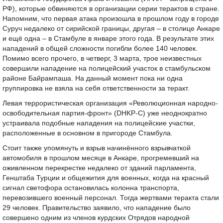
РФ), которые обвиняются в организации серии терактов в стране.
Напомним, что первая атака произошла в прошлом году в городе
Суруч недалеко от сирийской границы, другая – в столице Анкаре
и ещё одна – в Стамбуле в январе этого года. В результате этих
нападений в общей сложности погибли более 140 человек.
Помимо всего прочего, в четверг, 3 марта, трое неизвестных
совершили нападение на полицейский участок в стамбульском
районе Байрампаша. На данный момент пока ни одна
группировка не взяла на себя ответственности за теракт.
Левая террористическая организация «Революционная народно-
освободительная партия-фронт» (DHKP-C) уже неоднократно
устраивала подобные нападения на полицейские участки,
расположенные в основном в пригороде Стамбула.
Стоит также упомянуть и взрыв начинённого взрывчаткой
автомобиля в прошлом месяце в Анкаре, прогремевший на
оживленном перекрестке недалеко от зданий парламента,
Генштаба Турции и общежития для военных, когда на красный
сигнал светофора остановилась колонна транспорта,
перевозившего военный персонал. Тогда жертвами теракта стали
29 человек. Правительство заявило, что нападение было
совершено одним из членов курдских Отрядов народной