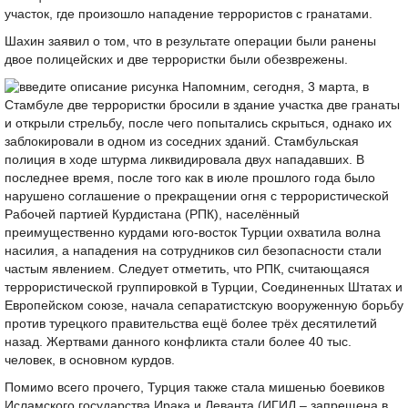
участок, где произошло нападение террористов с гранатами.
Шахин заявил о том, что в результате операции были ранены
двое полицейских и две террористки были обезврежены.
Напомним, сегодня, 3 марта, в
Стамбуле две террористки бросили в здание участка две гранаты
и открыли стрельбу, после чего попытались скрыться, однако их
заблокировали в одном из соседних зданий. Стамбульская
полиция в ходе штурма ликвидировала двух нападавших. В
последнее время, после того как в июле прошлого года было
нарушено соглашение о прекращении огня с террористической
Рабочей партией Курдистана (РПК), населённый
преимущественно курдами юго-восток Турции охватила волна
насилия, а нападения на сотрудников сил безопасности стали
частым явлением. Следует отметить, что РПК, считающаяся
террористической группировкой в Турции, Соединенных Штатах и
Европейском союзе, начала сепаратистскую вооруженную борьбу
против турецкого правительства ещё более трёх десятилетий
назад. Жертвами данного конфликта стали более 40 тыс.
человек, в основном курдов.
Помимо всего прочего, Турция также стала мишенью боевиков
Исламского государства Ирака и Леванта (ИГИЛ – запрещена в