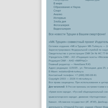
В мире
Образование и Наука
Спорт
Анализ
Интервью
Злоба дня
Фотогалерея
Видеогалерея
Все новости Турции в Вашем смартфоне!
«МК-Турция» совместный проект Издател
Сетевое издание «МК в Турции» MK-Turkey.ru — 1
Зарегистрировано Федеральной службой по надзо
Свидетельство о регистрации СМИ Эл № ФС 77-66
Учредитель СМИ – АО «Редакция газеты «Москов
Редакция СМИ – АНО «МИРНаС»
Главный редактор — Ниязбаев Я.Ю.
Адрес редакции: 115035 , ул. Пятницкая, дом 25, 
Е-Маил: redaktor@mk-turkey.ru
Контактный телефон: +7 (499) 390-08-91
Copyright 2003 — 2026 © mk-turkey.ru
Все права защищены. При использовании и цитиро
Для читателей
: В России признаны экстремистскими и 
«Армия воли народа», «Русский общенациональный сою
крымскотатарского народа», движение «Артподготовка»,
Кавказ», «Исламское государство» (ИГ, ИГИЛ), Джебхад
деятельность «Открытой России», издания «Проект Меди