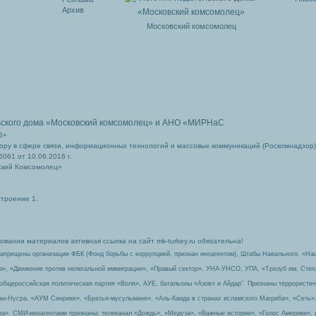
Архив
Московский комсомолец
ьского дома
«Московский комсомолец»
и АНО «МИРНаС
6+
ру в сфере связи, информационных технологий и массовых коммуникаций (Роскомнадзор)
061 от 10.06.2016 г.
ский Комсомолец»
строение 1.
вании материалов активная ссылка на сайт mk-turkey.ru обязательна!
запрещены организации ФБК (Фонд борьбы с коррупцией, признан иноагентом), Штабы Навального, «На
з», «Движение против нелегальной иммиграции», «Правый сектор», УНА-УНСО, УПА, «Тризуб им. Сте
 общероссийская политическая партия «Воля», АУЕ, батальоны «Азов» и Айдар″. Признаны террорист
-ан-Нусра, «АУМ Синрике», «Братья-мусульмане», «Аль-Каида в странах исламского Магриба», «Сеть»
а». СМИ-иноагентами признаны: телеканал «Дождь», «Медуза», «Важные истории», «Голос Америки», 