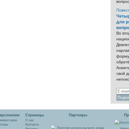
вопро
Повес
Четыр
для р
вопро
Во вто
нацио
Девлет
парла
форму
обрет
Ахмет
свой 
непок
ерсоналии
Cтраницы
Партнеры
Пр
омментарии
О нас
вторы
Контакты
Новос
Реклама