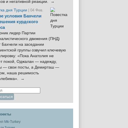
сов и негативной реакции. →
тка дня Турции
| 04 Фев.
е условия Бахчели
ешения курдского
са
рник лидер Партии
налистического движения (ПНД)
 Бахчели на заседании
ментской группы озвучил ключевую
лировку: «Пока Анатолия не
ёт покой, Оджалан — надежду,
ы — свои посты, а Демирташ —
дом, наша решимость
олебима». →
оекты
ти Турции