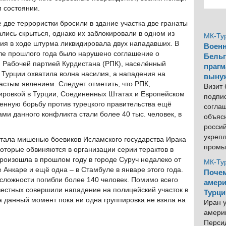
 состоянии.
 две террористки бросили в здание участка две гранаты
ались скрыться, однако их заблокировали в одном из
МК-Ту
ия в ходе штурма ликвидировала двух нападавших. В
Военн
юле прошлого года было нарушено соглашение о
Бельг
 Рабочей партией Курдистана (РПК), населённый
прагм
Турции охватила волна насилия, а нападения на
выну
астым явлением. Следует отметить, что РПК,
Визит
ировкой в Турции, Соединенных Штатах и Европейском
подпи
енную борьбу против турецкого правительства ещё
согла
ми данного конфликта стали более 40 тыс. человек, в
объяс
росси
укреп
стала мишенью боевиков Исламского государства Ирака
промы
которые обвиняются в организации серии терактов в
произошла в прошлом году в городе Суруч недалеко от
МК-Ту
е Анкаре и ещё одна – в Стамбуле в январе этого года.
Почем
 сложности погибли более 140 человек. Помимо всего
амери
известных совершили нападение на полицейский участок в
Турци
 данный момент пока ни одна группировка не взяла на
Иран у
америк
Персид