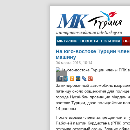
МК-Турция
МК-ТУРЦИЯ
НОВОСТИ
ПОЛИТИКА
ОБ
На юго-востоке Турции чле
машину
04 марта 2016, 10:14
←
Заминированный автомобиль взорвал
пятницу около общежития для полице
городе Нусайбин провинции Мардин н
востоке Турции, двое полицейских пог
14 ранены.
После взрыва члены запрещенной в Т
Рабочей партии Курдистана (РПК) отк
открыла ответный огонь. Здание обще