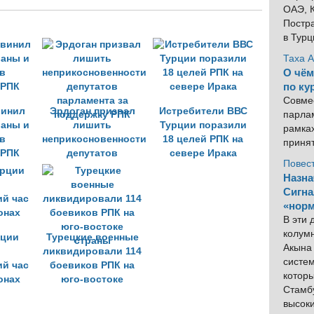
ОАЭ, К
Постра
в Тур
Таха 
О чём
по ку
Совме
винил
Эрдоган призвал
Истребители ВВС
парлам
раны и
лишить
Турции поразили
рамка
в
неприкосновенности
18 целей РПК на
приня
 РПК
депутатов
севере Ирака
Повес
парламента за
Назна
поддержку РПК
Сигна
«норм
В эти
колум
рции
Турецкие военные
Акына 
ликвидировали 114
систем
ий час
боевиков РПК на
котор
онах
юго-востоке
Стамбу
страны
высок