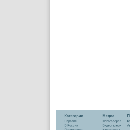
Категории
Медиа
П
Евразия
Фотогалерея
К
В России
Видеогалеря
А
Популярное
Карикатуры