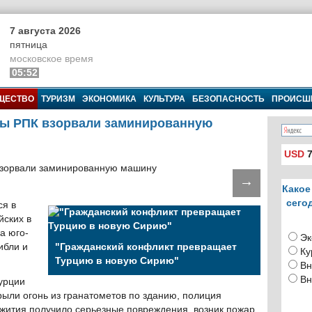
7 августа 2026
пятница
московское время
05:52
ЩЕСТВО
ТУРИЗМ
ЭКОНОМИКА
КУЛЬТУРА
БЕЗОПАСНОСТЬ
ПРОИСШ
ны РПК взорвали заминированную
USD
7
→
Какое
сего
ся в
йских в
а юго-
Эк
ибли и
"Гражданский конфликт превращает
Ку
Турцию в новую Сирию"
Вн
Вн
урции
рыли огонь из гранатометов по зданию, полиция
жития получило серьезные повреждения, возник пожар.