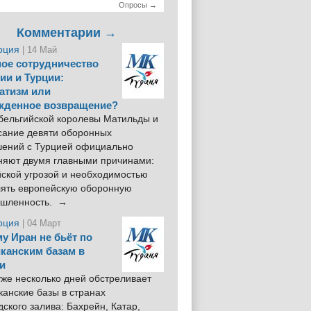
Опросы →
Комментарии →
рция
| 14 Май
ое сотрудничество
ии и Турции:
атизм или
жденное возвращение?
 бельгийской королевы Матильды и
сание девяти оборонных
шений с Турцией официально
няют двумя главными причинами:
йской угрозой и необходимостью
лять европейскую оборонную
шленность. →
рция
| 04 Март
у Иран не бьёт по
канским базам в
и
же несколько дней обстреливает
анские базы в странах
ского залива: Бахрейн, Катар,