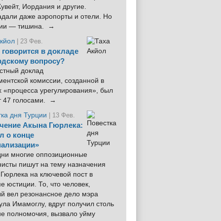
увейт, Иордания и другие.
дали даже аэропорты и отели. Но
ции — тишина. →
Акйол
| 23 Фев.
 говорится в докладе
рдскому вопросу?
стный доклад
ентской комиссии, созданной в
х «процесса урегулирования», был
т 47 голосами. →
тка дня Турции
| 13 Фев.
чение Акына Гюрлека:
л о конце
ализации»
 дни многие оппозиционные
нисты пишут на тему назначения
Гюрлека на ключевой пост в
е юстиции. То, что человек,
ый вел резонансное дело мэра
ла Имамоглу, вдруг получил столь
ие полномочия, вызвало уйму