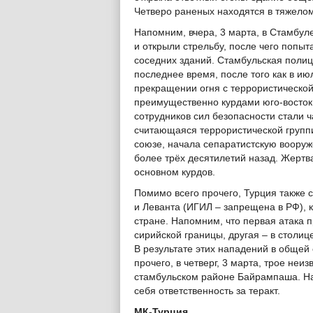
Четверо раненых находятся в тяжелом
Напомним, вчера, 3 марта, в Стамбуле
и открыли стрельбу, после чего попыт
соседних зданий. Стамбульская полиц
последнее время, после того как в и
прекращении огня с террористической
преимущественно курдами юго-восток 
сотрудников сил безопасности стали ч
считающаяся террористической групп
союзе, начала сепаратистскую вооруж
более трёх десятилетий назад. Жертва
основном курдов.
Помимо всего прочего, Турция также 
и Леванта (ИГИЛ – запрещена в РФ), 
стране. Напомним, что первая атака 
сирийской границы, другая – в столиц
В результате этих нападений в общей
прочего, в четверг, 3 марта, трое не
стамбульском районе Байрампаша. На
себя ответственность за теракт.
МК-Турция