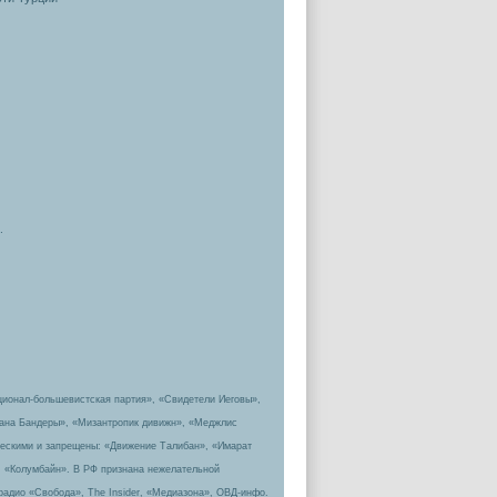
.
ционал-большевистская партия», «Свидетели Иеговы»,
пана Бандеры», «Мизантропик дивижн», «Меджлис
ическими и запрещены: «Движение Талибан», «Имарат
, «Колумбайн». В РФ признана нежелательной
радио «Свобода», The Insider, «Медиазона», ОВД-инфо.