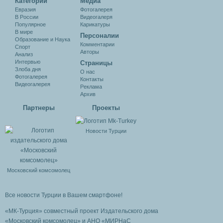
Категории
Медиа
Евразия
Фотогалерея
В России
Видеогалеря
Популярное
Карикатуры
В мире
Персоналии
Образование и Наука
Комментарии
Спорт
Авторы
Анализ
Интервью
Cтраницы
Злоба дня
О нас
Фотогалерея
Контакты
Видеогалерея
Реклама
Архив
Партнеры
Проекты
Новости Турции
Московский комсомолец
Все новости Турции в Вашем смартфоне!
«МК-Турция» совместный проект Издательского дома
«Московский комсомолец»
и АНО «МИРНаС