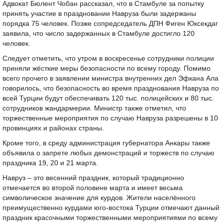
Адвокат Бюлент Чобан рассказал, что в Стамбуле за попытку
принять участие в праздновании Навруза были задержаны
порядка 75 человек. Позже сопредседатель ДПН Фиген Юксекдаг
заявила, что число задержанных в Стамбуле достигло 120
человек.
Следует отметить, что утром в воскресенье сотрудники полиции
приняли жёсткие меры безопасности по всему городу. Помимо
всего прочего в заявлении министра внутренних дел Эфкана Ала
говорилось, что безопасность во время празднования Навруза по
всей Турции будут обеспечивать 120 тыс. полицейских и 80 тыс.
сотрудников жандармерии. Министр также отметил, что
торжественные мероприятия по случаю Навруза разрешены в 10
провинциях и районах страны.
Кроме того, в среду администрация губернатора Анкары также
объявила о запрете любых демонстраций и торжеств по случаю
праздника 19, 20 и 21 марта.
Навруз – это весенний праздник, который традиционно
отмечается во второй половине марта и имеет весьма
символическое значение для курдов. Жители населённого
преимущественно курдами юго-востока Турции отмечают данный
праздник красочными торжественными мероприятиями по всему