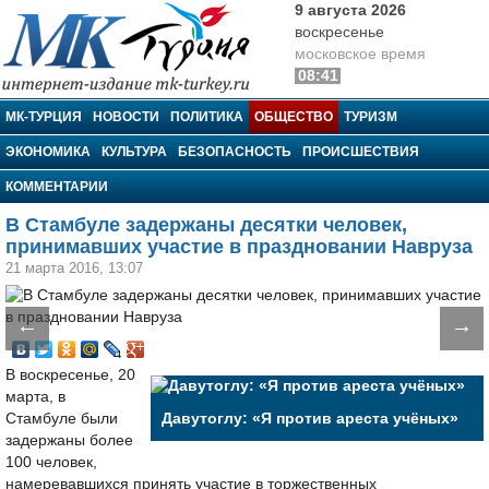
9 августа 2026
воскресенье
московское время
08:41
МК-Турция
МК-ТУРЦИЯ
НОВОСТИ
ПОЛИТИКА
ОБЩЕСТВО
ТУРИЗМ
ЭКОНОМИКА
КУЛЬТУРА
БЕЗОПАСНОСТЬ
ПРОИСШЕСТВИЯ
КОММЕНТАРИИ
В Стамбуле задержаны десятки человек,
принимавших участие в праздновании Навруза
21 марта 2016, 13:07
←
→
В воскресенье, 20
марта, в
Стамбуле были
Давутоглу: «Я против ареста учёных»
задержаны более
100 человек,
намеревавшихся принять участие в торжественных