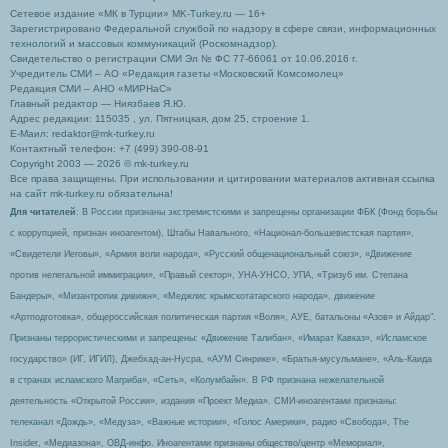
Сетевое издание «МК в Турции» MK-Turkey.ru — 16+
Зарегистрировано Федеральной службой по надзору в сфере связи, информационных
технологий и массовых коммуникаций (Роскомнадзор).
Свидетельство о регистрации СМИ Эл № ФС 77-66061 от 10.06.2016 г.
Учредитель СМИ – АО «Редакция газеты «Московский Комсомолец»
Редакция СМИ – АНО «МИРНаС»
Главный редактор — Ниязбаев Я.Ю.
Адрес редакции: 115035 , ул. Пятницкая, дом 25, строение 1.
Е-Маил: redaktor@mk-turkey.ru
Контактный телефон: +7 (499) 390-08-91
Copyright 2003 — 2026 © mk-turkey.ru
Все права защищены. При использовании и цитировании материалов активная ссылка
на сайт mk-turkey.ru обязательна!
Для читателей
: В России признаны экстремистскими и запрещены организации ФБК (Фонд борьбы
с коррупцией, признан иноагентом), Штабы Навального, «Национал-большевистская партия»,
«Свидетели Иеговы», «Армия воли народа», «Русский общенациональный союз», «Движение
против нелегальной иммиграции», «Правый сектор», УНА-УНСО, УПА, «Тризуб им. Степана
Бандеры», «Мизантропик дивижн», «Меджлис крымскотатарского народа», движение
«Артподготовка», общероссийская политическая партия «Воля», АУЕ, батальоны «Азов» и Айдар″.
Признаны террористическими и запрещены: «Движение Талибан», «Имарат Кавказ», «Исламское
государство» (ИГ, ИГИЛ), Джебхад-ан-Нусра, «АУМ Синрике», «Братья-мусульмане», «Аль-Каида
в странах исламского Магриба», «Сеть», «Колумбайн». В РФ признана нежелательной
деятельность «Открытой России», издания «Проект Медиа». СМИ-иноагентами признаны:
телеканал «Дождь», «Медуза», «Важные истории», «Голос Америки», радио «Свобода», The
Insider, «Медиазона», ОВД-инфо. Иноагентами признаны общество/центр «Мемориал»,