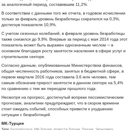
за аналогичный период, составившим 11,2%.
В соответствии с данными того же отчета, в годовом исчислении
только за февраль уровень безработицы сократился на 0,3%,
достигнув показателя 10,9%.
С учетом сезонных колебаний, в феврале уровень безработицы
также снизился до 9,9%. Впервые за период с мая 2014 года этот
показатель может быть выражен однозначным числом ─ в
основном благодаря росту занятости населения в сфере услуг и
строительном секторе.
Согласно данным, опубликованным Министерством финансов,
общая численность работников, занятых в бюджетной сфере, в
первом квартале 2016 года составила 3,6 млн человек, тем
самым обозначив прирост занятости в данном секторе на 5,4%
по сравнению с тем же периодом прошлого года.
Несмотря на прогресс, достигнутый вопреки пессимистическим
прогнозам, аналитики предупреждают, что в скором времени
стоит ожидать событий, способных привести к ухудшению
ситуации с безработицей.
МК-Турция
Tеги:
Безработица
,
МК-Турция
,
Новости Турции
,
Турция
,
Экономика
,