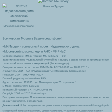
Новости Турции
Московский комсомолец
Все новости Турции в Вашем смартфоне!
«МК-Турция» совместный проект Издательского дома
«Московский комсомолец»
и АНО «МИРНаС
Сетевое издание «МК в Турции» MK-Turkey.ru — 16+
Зарегистрировано Федеральной службой по надзору в сфере связи, информационных
технологий и массовых коммуникаций (Роскомнадзор).
Свидетельство о регистрации СМИ Эл № ФС 77-66061 от 10.06.2016 г.
Учредитель СМИ – АО «Редакция газеты «Московский Комсомолец»
Редакция СМИ – АНО «МИРНаС»
Главный редактор — Ниязбаев Я.Ю.
Адрес редакции: 115035 , ул. Пятницкая, дом 25, строение 1.
Е-Маил: redaktor@mk-turkey.ru
Контактный телефон: +7 (499) 390-08-91
Copyright 2003 — 2026 © mk-turkey.ru
Все права защищены. При использовании и цитировании материалов активная ссылка
на сайт mk-turkey.ru обязательна!
Для читателей
: В России признаны экстремистскими и запрещены организации ФБК (Фонд борьбы
с коррупцией, признан иноагентом), Штабы Навального, «Национал-большевистская партия»,