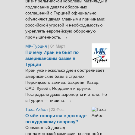
Визит бельгийской королевы Матильды и
подписание девяти оборонных
соглашений с Турцией официально
объясняют двумя главными причинами:
российской угрозой и необходимостью
укреплять европейскую оборонную
промышленность. →
МК-Турция
| 04 Март
Почему Иран не бьёт по
американским базам в
Турции
Иран уже несколько дней обстреливает
американские базы в странах
Персидского залива: Бахрейн, Катар,
ОАЭ, Кувейт, Иордания и другие.
Пострадали даже аэропорты и отели. Но
в Турции — тишина. →
Таха Акйол
| 23 Фев.
О чём говорится в докладе
по курдскому вопросу?
Совместный доклад
парламентской комиссии, созданной в