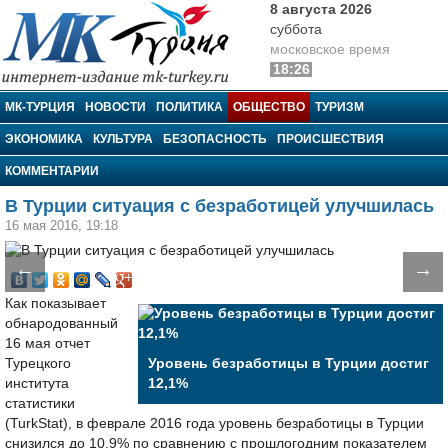
8 августа 2026
суббота
московское время
18:26
МК-Турция
МК-ТУРЦИЯ
НОВОСТИ
ПОЛИТИКА
ОБЩЕСТВО
ТУРИЗМ
ЭКОНОМИКА
КУЛЬТУРА
БЕЗОПАСНОСТЬ
ПРОИСШЕСТВИЯ
КОММЕНТАРИИ
В Турции ситуация с безработицей улучшилась
16 мая 2016, 19:18
←
→
Как показывает
обнародованный
16 мая отчет
Турецкого
Уровень безработицы в Турции достиг
института
12,1%
статистики
(TurkStat), в феврале 2016 года уровень безработицы в Турции
снизился до 10,9% по сравнению с прошлогодним показателем