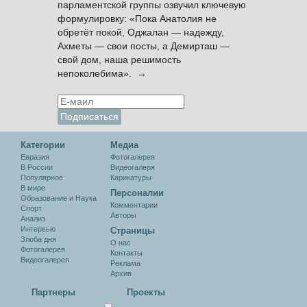
парламентской группы озвучил ключевую
формулировку: «Пока Анатолия не
обретёт покой, Оджалан — надежду,
Ахметы — свои посты, а Демирташ —
свой дом, наша решимость
непоколебима». →
Категории
Медиа
Евразия
Фотогалерея
В России
Видеогалеря
Популярное
Карикатуры
В мире
Персоналии
Образование и Наука
Комментарии
Спорт
Авторы
Анализ
Интервью
Cтраницы
Злоба дня
О нас
Фотогалерея
Контакты
Видеогалерея
Реклама
Архив
Партнеры
Проекты