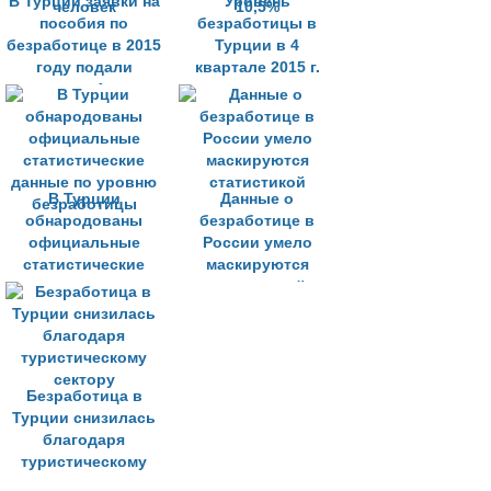
В Турции заявки на
Уровень
пособия по
безработицы в
безработице в 2015
Турции в 4
году подали
квартале 2015 г.
порядка 1 млн
остался на отметке
человек
10,5%
В Турции
Данные о
обнародованы
безработице в
официальные
России умело
статистические
маскируются
данные по уровню
статистикой
безработицы
Безработица в
Турции снизилась
благодаря
туристическому
сектору