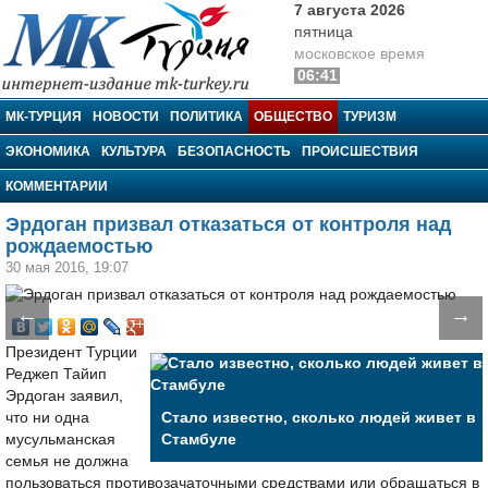
7 августа 2026
пятница
московское время
06:41
МК-Турция
МК-ТУРЦИЯ
НОВОСТИ
ПОЛИТИКА
ОБЩЕСТВО
ТУРИЗМ
ЭКОНОМИКА
КУЛЬТУРА
БЕЗОПАСНОСТЬ
ПРОИСШЕСТВИЯ
КОММЕНТАРИИ
Эрдоган призвал отказаться от контроля над
рождаемостью
30 мая 2016, 19:07
←
→
Президент Турции
Реджеп Тайип
Эрдоган заявил,
что ни одна
Стало известно, сколько людей живет в
мусульманская
Стамбуле
семья не должна
пользоваться противозачаточными средствами или обращаться в