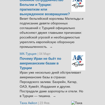
Военное сотрудничество
Бельгии и Турции:
прагматизм или
вынужденное возвращение?
Визит бельгийской королевы Матильды и
подписание девяти оборонных
соглашений с Турцией официально
объясняют двумя главными причинами:
российской угрозой и необходимостью
укреплять европейскую оборонную
промышленность. →
МК-Турция
| 04 Март
Почему Иран не бьёт по
американским базам в
Турции
Иран уже несколько дней обстреливает
американские базы в странах
Персидского залива: Бахрейн, Катар,
ОАЭ, Кувейт, Иордания и другие.
Пострадали даже аэропорты и отели. Но
в Турции — тишина. →
Таха Акйол
| 23 Фев.