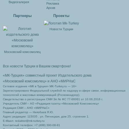
Видеогалерея
Реклама
Архив
Партнеры
Проекты
Новости Турции
Московский комсомолец
Все новости Турции в Вашем смартфоне!
«МК-Турция» совместный проект Издательского дома
«Московский комсомолец»
и АНО «МИРНаС
Сетевое издание «МК в Турции» MK-Turkey.ru — 16+
Зарегистрировано Федеральной службой по надзору в сфере связи, информационных
технологий и массовых коммуникаций (Роскомнадзор).
Свидетельство о регистрации СМИ Эл № ФС 77-66061 от 10.06.2016 г.
Учредитель СМИ – АО «Редакция газеты «Московский Комсомолец»
Редакция СМИ – АНО «МИРНаС»
Главный редактор — Ниязбаев Я.Ю.
Адрес редакции: 115035 , ул. Пятницкая, дом 25, строение 1.
Е-Маил: redaktor@mk-turkey.ru
Контактный телефон: +7 (499) 390-08-91