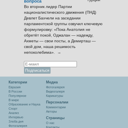
вопроса
Во вторник лидер Партии
националистического движения (ПНД)
Девлет Бахчели на заседании
парламентской группы озвучил ключевую
формулировку: «Пока Анатолия не
обретёт покой, Оджалан — надежду,
Ахметы — свои посты, а Демирташ —
свой дом, наша решимость
непоколебима». →
Категории
Медиа
Евразия
Фотогалерея
В России
Видеогалеря
Популярное
Карикатуры
В мире
Персоналии
Образование и Наука
Комментарии
Спорт
Авторы
Анализ
Интервью
Cтраницы
Злоба дня
О нас
Фотогалерея
Контакты