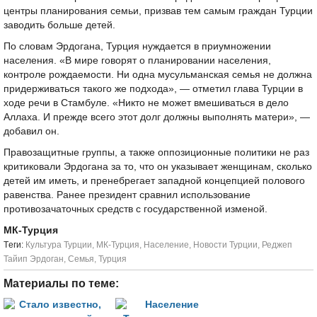
центры планирования семьи, призвав тем самым граждан Турции
заводить больше детей.
По словам Эрдогана, Турция нуждается в приумножении
населения. «В мире говорят о планировании населения,
контроле рождаемости. Ни одна мусульманская семья не должна
придерживаться такого же подхода», — отметил глава Турции в
ходе речи в Стамбуле. «Никто не может вмешиваться в дело
Аллаха. И прежде всего этот долг должны выполнять матери», —
добавил он.
Правозащитные группы, а также оппозиционные политики не раз
критиковали Эрдогана за то, что он указывает женщинам, сколько
детей им иметь, и пренебрегает западной концепцией полового
равенства. Ранее президент сравнил использование
противозачаточных средств с государственной изменой.
МК-Турция
Tеги:
Культура Турции
,
МК-Турция
,
Население
,
Новости Турции
,
Реджеп
Тайип Эрдоган
,
Семья
,
Турция
Материалы по теме: