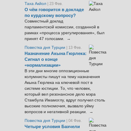
Таха Акйол
| 23 Фев.
О чём говорится в докладе
по курдскому вопросу?
Совместный доклад
парламентской комиссии, созданной в
рамках «процесса урегулирования», был
принят 47 голосами. →
Повестка дня Турции
| 13 Фев.
Назначение Акына Гюрлека:
Сигнал о конце
«нормализации»
В эти дни многие оппозиционные
колумнисты пишут на тему назначения
Акына Гюрлека на ключевой пост в
системе юстиции. То, что человек,
который вел резонансное дело мэра
Стамбула Имамоглу, вдруг получил столь
высокие полномочия, вызвало уйму
вопросов и негативной реакции. →
Повестка дня Турции
| 04 Фев.
Четыре условия Бахчели