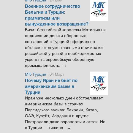
МК-Турция
| 14 Май
Военное сотрудничество
Бельгии и Турции:
прагматизм или
вынужденное возвращение?
Визит бельгийской королевы Матильды и
подписание девяти оборонных
соглашений с Турцией официально
объясняют двумя главными причинами:
российской угрозой и необходимостью
укреплять европейскую оборонную
промышленность. →
МК-Турция
| 04 Март
Почему Иран не бьёт по
американским базам в
Турции
Иран уже несколько дней обстреливает
американские базы в странах
Персидского залива: Бахрейн, Катар,
ОАЭ, Кувейт, Иордания и другие.
Пострадали даже аэропорты и отели. Но
в Турции — тишина. →