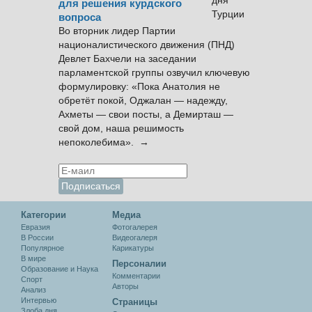
для решения курдского
вопроса
Во вторник лидер Партии
националистического движения (ПНД)
Девлет Бахчели на заседании
парламентской группы озвучил ключевую
формулировку: «Пока Анатолия не
обретёт покой, Оджалан — надежду,
Ахметы — свои посты, а Демирташ —
свой дом, наша решимость
непоколебима». →
Категории
Медиа
Евразия
Фотогалерея
В России
Видеогалеря
Популярное
Карикатуры
В мире
Персоналии
Образование и Наука
Комментарии
Спорт
Авторы
Анализ
Интервью
Cтраницы
Злоба дня