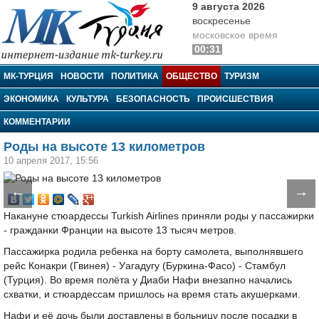
9 августа 2026
воскресенье
московское время
00:31
МК-Турция
МК-ТУРЦИЯ
НОВОСТИ
ПОЛИТИКА
ОБЩЕСТВО
ТУРИЗМ
ЭКОНОМИКА
КУЛЬТУРА
БЕЗОПАСНОСТЬ
ПРОИСШЕСТВИЯ
КОММЕНТАРИИ
Роды на высоте 13 километров
10 апреля 2017, 15:56
←
→
Накануне стюардессы Turkish Airlines приняли роды у пассажирки
- гражданки Франции на высоте 13 тысяч метров.
Пассажирка родила ребенка на борту самолета, выполнявшего
рейс Конакри (Гвинея) - Уагадугу (Буркина-Фасо) - Стамбул
(Турция). Во время полёта у Диаби Нафи внезапно начались
схватки, и стюардессам пришлось на время стать акушерками.
Нафи и её дочь были доставлены в больницу после посадки в