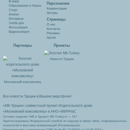
В мире
Персоналии
Образование и Наука
Комментарии
Спорт
Авторы
Анализ
Интервью
Cтраницы
Злоба дня
О нас
Фотогалерея
Контакты
Видеогалерея
Реклама
Архив
Партнеры
Проекты
Новости Турции
Московский комсомолец
Все новости Турции в Вашем смартфоне!
«МК-Турция» совместный проект Издательского дома
«Московский комсомолец»
и АНО «МИРНаС
Сетевое издание «МК в Турции» MK-Turkey.ru — 16+
Зарегистрировано Федеральной службой по надзору в сфере связи, информационных
технологий и массовых коммуникаций (Роскомнадзор).
Свидетельство о регистрации СМИ Эл № ФС 77-66061 от 10.06.2016 г.