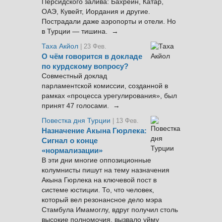
Персидского залива: Бахрейн, Катар,
ОАЭ, Кувейт, Иордания и другие.
Пострадали даже аэропорты и отели. Но
в Турции — тишина. →
Таха Акйол
| 23 Фев.
О чём говорится в докладе
по курдскому вопросу?
Совместный доклад
парламентской комиссии, созданной в
рамках «процесса урегулирования», был
принят 47 голосами. →
Повестка дня Турции
| 13 Фев.
Назначение Акына Гюрлека:
Сигнал о конце
«нормализации»
В эти дни многие оппозиционные
колумнисты пишут на тему назначения
Акына Гюрлека на ключевой пост в
системе юстиции. То, что человек,
который вел резонансное дело мэра
Стамбула Имамоглу, вдруг получил столь
высокие полномочия, вызвало уйму