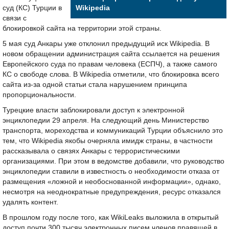
суд (КС) Турции в
Wikipedia
связи с
блокировкой сайта на территории этой страны.
5 мая суд Анкары уже отклонил предыдущий иск Wikipedia. В
новом обращении администрация сайта ссылается на решения
Европейского суда по правам человека (ЕСПЧ), а также самого
КС о свободе слова. В Wikipedia отметили, что блокировка всего
сайта из-за одной статьи стала нарушением принципа
пропорциональности.
Турецкие власти заблокировали доступ к электронной
энциклопедии 29 апреля. На следующий день Министерство
транспорта, мореходства и коммуникаций Турции объяснило это
тем, что Wikipedia якобы очерняла имидж страны, в частности
рассказывала о связях Анкары с террористическими
организациями. При этом в ведомстве добавили, что руководство
энциклопедии ставили в известность о необходимости отказа от
размещения «ложной и необоснованной информации», однако,
несмотря на неоднократные предупреждения, ресурс отказался
удалять контент.
В прошлом году после того, как WikiLeaks выложила в открытый
доступ почти 300 тысяч электронных писем членов правящей в