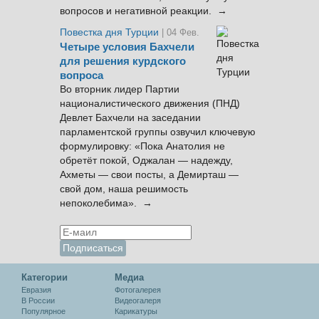
вопросов и негативной реакции. →
Повестка дня Турции
| 04 Фев.
Четыре условия Бахчели
для решения курдского
вопроса
Во вторник лидер Партии
националистического движения (ПНД)
Девлет Бахчели на заседании
парламентской группы озвучил ключевую
формулировку: «Пока Анатолия не
обретёт покой, Оджалан — надежду,
Ахметы — свои посты, а Демирташ —
свой дом, наша решимость
непоколебима». →
Категории
Медиа
Евразия
Фотогалерея
В России
Видеогалеря
Популярное
Карикатуры