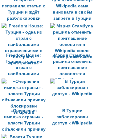
исправила статьи о
Wikipedia сама
Турции и ждёт
виновата в своём
разблокировки
запрете в Турции
доступа
Freedom House:
Мэрия Стамбула
Турция - одна из
решила отменить
стран с
приглашение
наибольшими
основателя
ограничениями в
Wikipedia после
интернет-
блокировки сайта
пространстве
«Очернения
В Турции
имиджа страны» -
заблокирован
власти Турции
доступ к Wikipedia
объяснили причину
блокировки