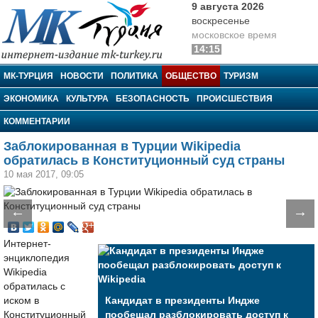
9 августа 2026
воскресенье
московское время
14:15
МК-Турция
МК-ТУРЦИЯ
НОВОСТИ
ПОЛИТИКА
ОБЩЕСТВО
ТУРИЗМ
ЭКОНОМИКА
КУЛЬТУРА
БЕЗОПАСНОСТЬ
ПРОИСШЕСТВИЯ
КОММЕНТАРИИ
Заблокированная в Турции Wikipedia
обратилась в Конституционный суд страны
10 мая 2017, 09:05
←
→
Интернет-
энциклопедия
Wikipedia
обратилась с
иском в
Кандидат в президенты Индже
Конституционный
пообещал разблокировать доступ к