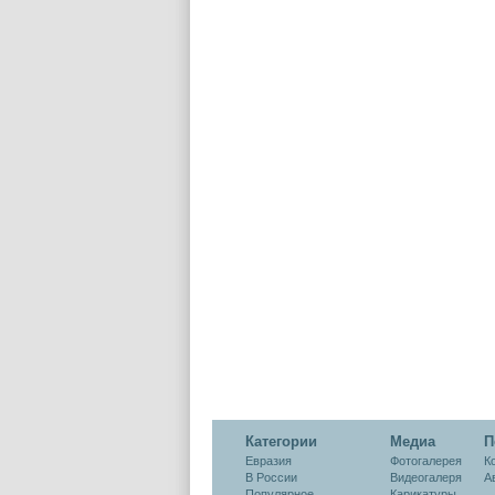
Категории
Медиа
П
Евразия
Фотогалерея
К
В России
Видеогалеря
А
Популярное
Карикатуры