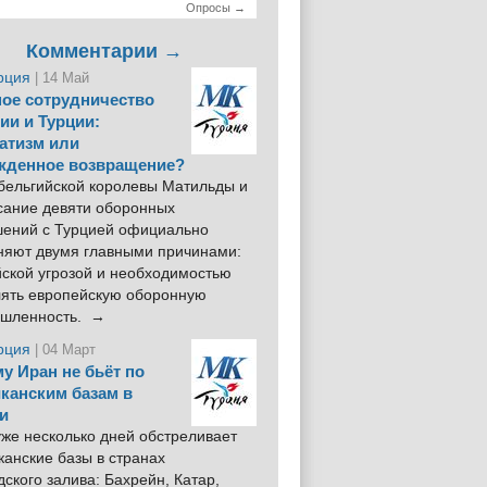
Опросы →
Комментарии →
рция
| 14 Май
ое сотрудничество
ии и Турции:
атизм или
жденное возвращение?
 бельгийской королевы Матильды и
сание девяти оборонных
шений с Турцией официально
няют двумя главными причинами:
йской угрозой и необходимостью
лять европейскую оборонную
шленность. →
рция
| 04 Март
у Иран не бьёт по
канским базам в
и
же несколько дней обстреливает
анские базы в странах
ского залива: Бахрейн, Катар,