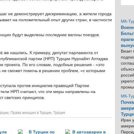
т шаг не демонстрирует дискриминацию, а жители города
ывает на положительный опыт других стран, в частности
МК-Ту
Военн
Бельг
енщин будут выделены последние вагоны поездов.
прагм
выну
Визит
ё же нашлись. К примеру, депутат парламента от
подпи
публиканской партии (НРП) Турции Нурхайят Алтаджа
согла
и проекта. По его словам, подобные решения - «это
объяс
да не сможет помочь в решении проблем, «с которыми
росси
укреп
ыступала против инициатив правящей Партии
промы
ители НРП считают, что эти меры направлены на
МК-Ту
от светских принципов.
Почем
амери
урции
,
Права женщин в Турции
,
Турция
Турци
Иран у
америк
Персид