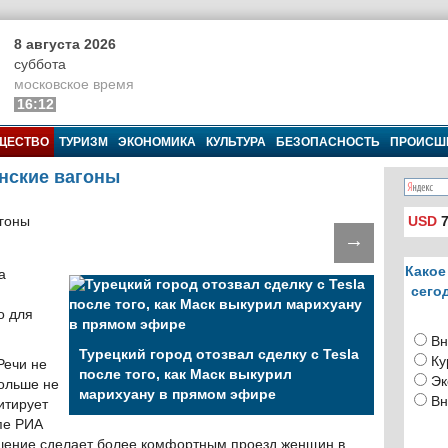
8 августа 2026
суббота
московское время
16:12
ЩЕСТВО
ТУРИЗМ
ЭКОНОМИКА
КУЛЬТУРА
БЕЗОПАСНОСТЬ
ПРОИСШ
нские вагоны
USD
7
→
Какое
а
сего
о для
Вн
Турецкий город отозвал сделку с Tesla
Ку
Речи не
после того, как Маск выкурил
Эк
больше не
марихуану в прямом эфире
Вн
итирует
пе РИА
ешение сделает более комфортным проезд женщин в