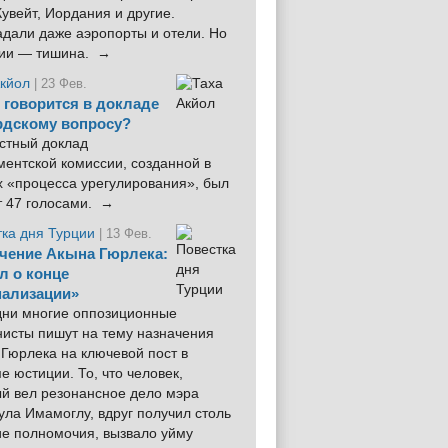
увейт, Иордания и другие.
дали даже аэропорты и отели. Но
ции — тишина. →
Акйол
| 23 Фев.
 говорится в докладе
рдскому вопросу?
стный доклад
ентской комиссии, созданной в
х «процесса урегулирования», был
т 47 голосами. →
тка дня Турции
| 13 Фев.
чение Акына Гюрлека:
л о конце
ализации»
 дни многие оппозиционные
нисты пишут на тему назначения
Гюрлека на ключевой пост в
е юстиции. То, что человек,
ый вел резонансное дело мэра
ла Имамоглу, вдруг получил столь
ие полномочия, вызвало уйму