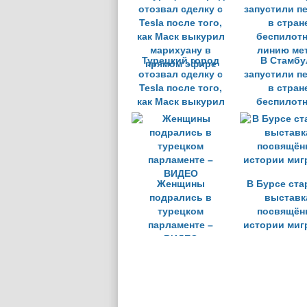
Турецкий город
В Стамбу
отозвал сделку с
запустили п
Tesla после того,
в стран
как Маск выкурил
беспилот
марихуану в
линию ме
прямом эфире
Женщины
В Бурсе ста
подрались в
выставк
турецком
посвящён
парламенте –
истории миг
ВИДЕО