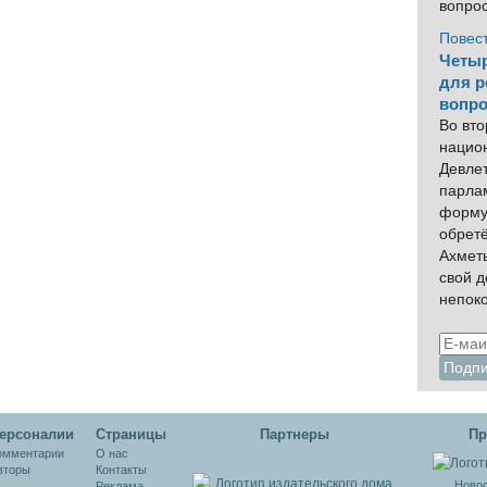
вопро
Повес
Четыр
для р
вопро
Во вто
нацио
Девлет
парла
форму
обрет
Ахмет
свой 
непок
ерсоналии
Cтраницы
Партнеры
Пр
омментарии
О нас
вторы
Контакты
Новос
Реклама