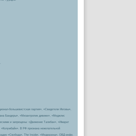
.
ционал-большевистская партия», «Свидетели Иеговы»,
пана Бандеры», «Мизантропик дивижн», «Меджлис
ическими и запрещены: «Движение Талибан», «Имарат
, «Колумбайн». В РФ признана нежелательной
радио «Свобода», The Insider, «Медиазона», ОВД-инфо.