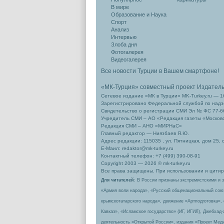
В мире
Образование и Наука
Спорт
Анализ
Интервью
Злоба дня
Фотогалерея
Видеогалерея
Все новости Турции в Вашем смартфоне!
«МК-Турция» совместный проект Издател
Сетевое издание «МК в Турции» MK-Turkey.ru — 1
Зарегистрировано Федеральной службой по надзо
Свидетельство о регистрации СМИ Эл № ФС 77-66
Учредитель СМИ – АО «Редакция газеты «Москов
Редакция СМИ – АНО «МИРНаС»
Главный редактор — Ниязбаев Я.Ю.
Адрес редакции: 115035 , ул. Пятницкая, дом 25, 
Е-Маил: redaktor@mk-turkey.ru
Контактный телефон: +7 (499) 390-08-91
Copyright 2003 — 2026 © mk-turkey.ru
Все права защищены. При использовании и цитиро
Для читателей
: В России признаны экстремистскими и 
«Армия воли народа», «Русский общенациональный сою
крымскотатарского народа», движение «Артподготовка»,
Кавказ», «Исламское государство» (ИГ, ИГИЛ), Джебхад
деятельность «Открытой России», издания «Проект Меди