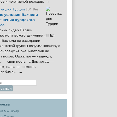
сов и негативной реакции. →
тка дня Турции
| 04 Фев.
е условия Бахчели
ешения курдского
са
рник лидер Партии
налистического движения (ПНД)
 Бахчели на заседании
ментской группы озвучил ключевую
лировку: «Пока Анатолия не
ёт покой, Оджалан — надежду,
ы — свои посты, а Демирташ —
дом, наша решимость
олебима». →
оекты
ти Турции