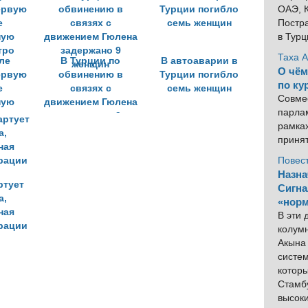
ОАЭ, К
Постра
в Тур
Таха 
ле
В Турции по
В автоаварии в
О чём
ервую
обвинению в
Турции погибло
по ку
е
связях с
семь женщин
Совме
ную
движением Гюлена
парлам
тро
задержано 9
рамка
женщин
приня
Повес
Назна
ртует
Сигна
а,
«норм
ная
В эти
рации
колум
Акына 
систем
котор
Стамбу
высок