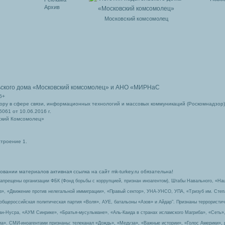
Архив
Московский комсомолец
ьского дома
«Московский комсомолец»
и АНО «МИРНаС
6+
ру в сфере связи, информационных технологий и массовых коммуникаций (Роскомнадзор)
061 от 10.06.2016 г.
ский Комсомолец»
строение 1.
вании материалов активная ссылка на сайт mk-turkey.ru обязательна!
запрещены организации ФБК (Фонд борьбы с коррупцией, признан иноагентом), Штабы Навального, «На
з», «Движение против нелегальной иммиграции», «Правый сектор», УНА-УНСО, УПА, «Тризуб им. Сте
 общероссийская политическая партия «Воля», АУЕ, батальоны «Азов» и Айдар″. Признаны террорист
-ан-Нусра, «АУМ Синрике», «Братья-мусульмане», «Аль-Каида в странах исламского Магриба», «Сеть»
а». СМИ-иноагентами признаны: телеканал «Дождь», «Медуза», «Важные истории», «Голос Америки», 