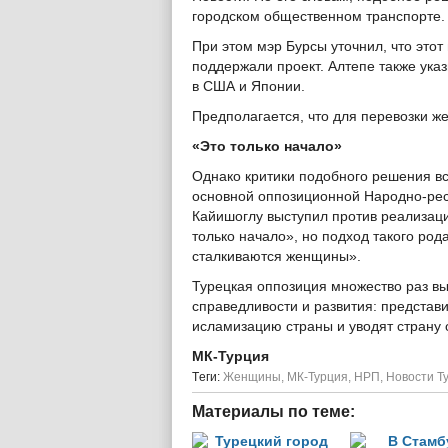
городском общественном транспорте.
При этом мэр Бурсы уточнил, что это
поддержали проект. Алтепе также указ
в США и Японии.
Предполагается, что для перевозки ж
«Это только начало»
Однако критики подобного решения вс
основной оппозиционной Народно-рес
Кайишоглу выступил против реализаци
только начало», но подход такого ро
сталкиваются женщины».
Турецкая оппозиция множество раз в
справедливости и развития: представ
исламизацию страны и уводят страну 
МК-Турция
Tеги:
Женщины
,
МК-Турция
,
НРП
,
Новости Т
Материалы по теме: