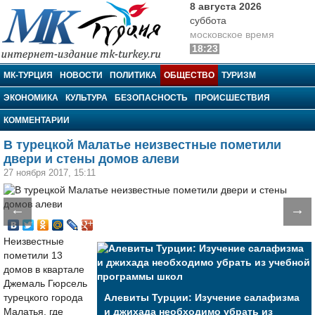
8 августа 2026
суббота
московское время
18:23
МК-Турция
МК-ТУРЦИЯ
НОВОСТИ
ПОЛИТИКА
ОБЩЕСТВО
ТУРИЗМ
ЭКОНОМИКА
КУЛЬТУРА
БЕЗОПАСНОСТЬ
ПРОИСШЕСТВИЯ
КОММЕНТАРИИ
В турецкой Малатье неизвестные пометили
двери и стены домов алеви
27 ноября 2017, 15:11
←
→
Неизвестные
пометили 13
домов в квартале
Джемаль Гюрсель
турецкого города
Алевиты Турции: Изучение салафизма
Малатья, где
и джихада необходимо убрать из