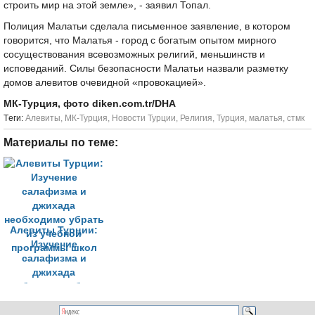
строить мир на этой земле», - заявил Топал.
Полиция Малатьи сделала письменное заявление, в котором
говорится, что Малатья - город с богатым опытом мирного
сосуществования всевозможных религий, меньшинств и
исповеданий. Силы безопасности Малатьи назвали разметку
домов алевитов очевидной «провокацией».
МК-Турция, фото diken.com.tr/DHA
Tеги:
Алевиты
,
МК-Турция
,
Новости Турции
,
Религия
,
Турция
,
малатья
,
стмк
Материалы по теме:
Алевиты Турции:
Изучение
салафизма и
джихада
необходимо убрать
из учебной
программы школ