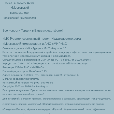
Московский комсомолец
Все новости Турции в Вашем смартфоне!
«МК-Турция» совместный проект Издательского дома
«Московский комсомолец»
и АНО «МИРНаС
Сетевое издание «МК в Турции» MK-Turkey.ru — 16+
Зарегистрировано Федеральной службой по надзору в сфере связи, информационных
технологий и массовых коммуникаций (Роскомнадзор).
Свидетельство о регистрации СМИ Эл № ФС 77-66061 от 10.06.2016 г.
Учредитель СМИ – АО «Редакция газеты «Московский Комсомолец»
Редакция СМИ – АНО «МИРНаС»
Главный редактор — Ниязбаев Я.Ю.
Адрес редакции: 115035 , ул. Пятницкая, дом 25, строение 1.
Е-Маил: redaktor@mk-turkey.ru
Контактный телефон: +7 (499) 390-08-91
Copyright 2003 — 2026 © mk-turkey.ru
Все права защищены. При использовании и цитировании материалов активная ссылка
на сайт mk-turkey.ru обязательна!
Для читателей
: В России признаны экстремистскими и запрещены организации ФБК (Фонд борьбы
с коррупцией, признан иноагентом), Штабы Навального, «Национал-большевистская партия»,
«Свидетели Иеговы», «Армия воли народа», «Русский общенациональный союз», «Движение