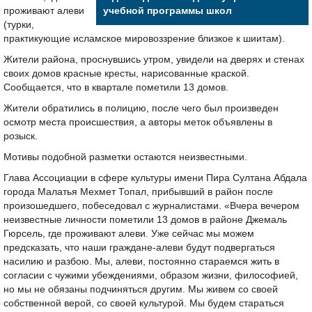
проживают алеви
учебной программы школ
(турки,
практикующие исламское мировоззрение близкое к шиитам).
Жители района, проснувшись утром, увидели на дверях и стенах
своих домов красные кресты, нарисованные краской.
Сообщается, что в квартале пометили 13 домов.
Жители обратились в полицию, после чего был произведен
осмотр места происшествия, а авторы меток объявлены в
розыск.
Мотивы подобной разметки остаются неизвестными.
Глава Ассоциации в сфере культуры имени Пира Султана Абдала
города Малатья Мехмет Топал, прибывший в район после
произошедшего, побеседовал с журналистами. «Вчера вечером
неизвестные личности пометили 13 домов в районе Джемаль
Гюрсель, где проживают алеви. Уже сейчас мы можем
предсказать, что наши граждане-алеви будут подвергаться
насилию и разбою. Мы, алеви, постоянно стараемся жить в
согласии с чужими убеждениями, образом жизни, философией,
но мы не обязаны подчиняться другим. Мы живем со своей
собственной верой, со своей культурой. Мы будем стараться