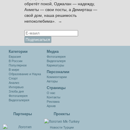
обретёт покой, Оджалан — надежду,
Ахметы — свои посты, а Демирташ —
свой дом, наша решимость
непоколебима». →
Категории
Медиа
Евразия
Фотогалерея
В России
Видеогалеря
Популярное
Карикатуры
В мире
Персоналии
Образование и Наука
Комментарии
Спорт
Авторы
Анализ
Интервью
Cтраницы
Злоба дня
О нас
Фотогалерея
Контакты
Видеогалерея
Реклама
Архив
Партнеры
Проекты
Новости Турции