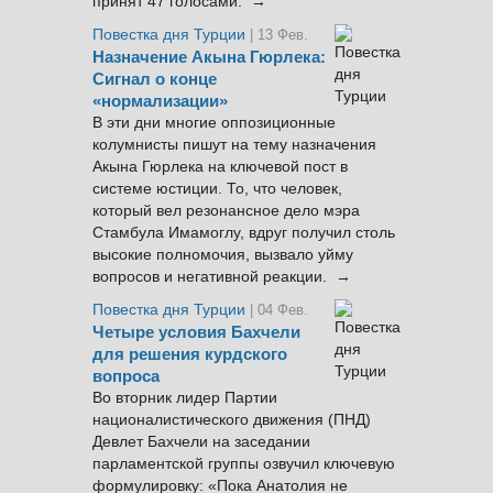
принят 47 голосами. →
Повестка дня Турции
| 13 Фев.
Назначение Акына Гюрлека:
Сигнал о конце
«нормализации»
В эти дни многие оппозиционные
колумнисты пишут на тему назначения
Акына Гюрлека на ключевой пост в
системе юстиции. То, что человек,
который вел резонансное дело мэра
Стамбула Имамоглу, вдруг получил столь
высокие полномочия, вызвало уйму
вопросов и негативной реакции. →
Повестка дня Турции
| 04 Фев.
Четыре условия Бахчели
для решения курдского
вопроса
Во вторник лидер Партии
националистического движения (ПНД)
Девлет Бахчели на заседании
парламентской группы озвучил ключевую
формулировку: «Пока Анатолия не