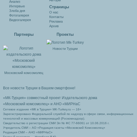
Авторы
Анализ
Интервью
Cтраницы
Злоба дня
О нас
Фотогалерея
Контакты
Видеогалерея
Реклама
Архив
Партнеры
Проекты
Новости Турции
Московский комсомолец
Все новости Турции в Вашем смартфоне!
«МК-Турция» совместный проект Издательского дома
«Московский комсомолец»
и АНО «МИРНаС
Сетевое издание «МК в Турции» MK-Turkey.ru — 16+
Зарегистрировано Федеральной службой по надзору в сфере связи, информационных
технологий и массовых коммуникаций (Роскомнадзор).
Свидетельство о регистрации СМИ Эл № ФС 77-66061 от 10.06.2016 г.
Учредитель СМИ – АО «Редакция газеты «Московский Комсомолец»
Редакция СМИ – АНО «МИРНаС»
Главный редактор — Ниязбаев Я.Ю.