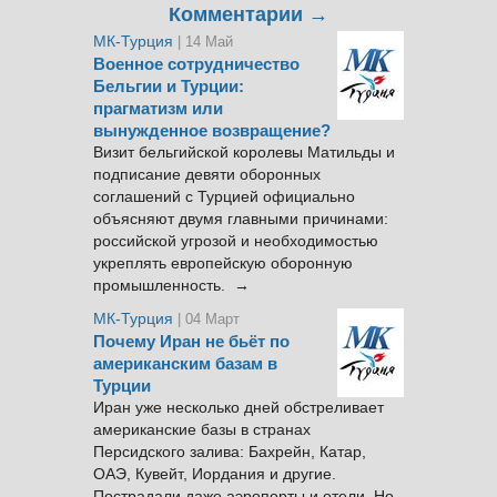
Комментарии →
МК-Турция
| 14 Май
Военное сотрудничество
Бельгии и Турции:
прагматизм или
вынужденное возвращение?
Визит бельгийской королевы Матильды и
подписание девяти оборонных
соглашений с Турцией официально
объясняют двумя главными причинами:
российской угрозой и необходимостью
укреплять европейскую оборонную
промышленность. →
МК-Турция
| 04 Март
Почему Иран не бьёт по
американским базам в
Турции
Иран уже несколько дней обстреливает
американские базы в странах
Персидского залива: Бахрейн, Катар,
ОАЭ, Кувейт, Иордания и другие.
Пострадали даже аэропорты и отели. Но