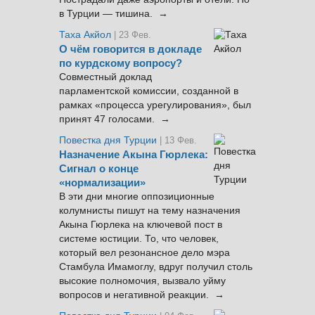
в Турции — тишина. →
Таха Акйол
| 23 Фев.
О чём говорится в докладе
по курдскому вопросу?
Совместный доклад
парламентской комиссии, созданной в
рамках «процесса урегулирования», был
принят 47 голосами. →
Повестка дня Турции
| 13 Фев.
Назначение Акына Гюрлека:
Сигнал о конце
«нормализации»
В эти дни многие оппозиционные
колумнисты пишут на тему назначения
Акына Гюрлека на ключевой пост в
системе юстиции. То, что человек,
который вел резонансное дело мэра
Стамбула Имамоглу, вдруг получил столь
высокие полномочия, вызвало уйму
вопросов и негативной реакции. →