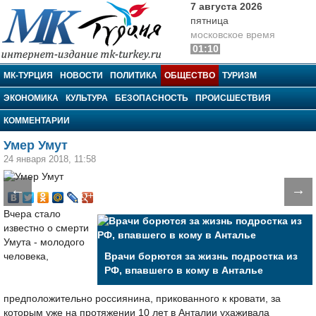
7 августа 2026
пятница
московское время
01:10
МК-Турция
МК-ТУРЦИЯ
НОВОСТИ
ПОЛИТИКА
ОБЩЕСТВО
ТУРИЗМ
ЭКОНОМИКА
КУЛЬТУРА
БЕЗОПАСНОСТЬ
ПРОИСШЕСТВИЯ
КОММЕНТАРИИ
Умер Умут
24 января 2018, 11:58
←
→
Вчера стало
известно о смерти
Умута - молодого
человека,
Врачи борются за жизнь подростка из
РФ, впавшего в кому в Анталье
предположительно россиянина, прикованного к кровати, за
которым уже на протяжении 10 лет в Анталии ухаживала