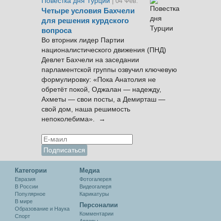
Повестка дня Турции
| 04 Фев.
Четыре условия Бахчели
для решения курдского
вопроса
Во вторник лидер Партии
националистического движения (ПНД)
Девлет Бахчели на заседании
парламентской группы озвучил ключевую
формулировку: «Пока Анатолия не
обретёт покой, Оджалан — надежду,
Ахметы — свои посты, а Демирташ —
свой дом, наша решимость
непоколебима». →
Категории
Медиа
Евразия
Фотогалерея
В России
Видеогалеря
Популярное
Карикатуры
В мире
Персоналии
Образование и Наука
Комментарии
Спорт