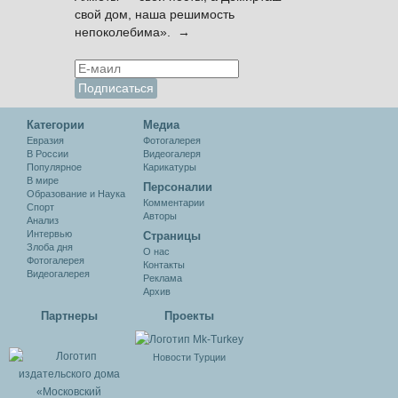
свой дом, наша решимость
непоколебима». →
Категории
Медиа
Евразия
Фотогалерея
В России
Видеогалеря
Популярное
Карикатуры
В мире
Персоналии
Образование и Наука
Комментарии
Спорт
Авторы
Анализ
Интервью
Cтраницы
Злоба дня
О нас
Фотогалерея
Контакты
Видеогалерея
Реклама
Архив
Партнеры
Проекты
Новости Турции