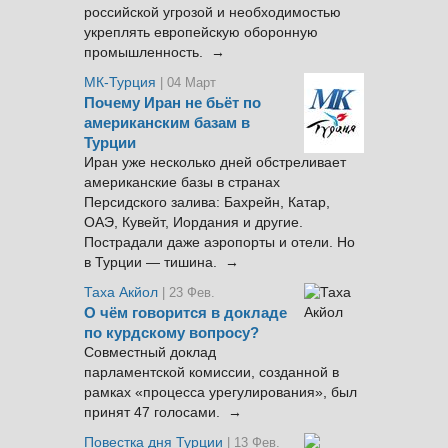
российской угрозой и необходимостью
укреплять европейскую оборонную
промышленность. →
МК-Турция
| 04 Март
Почему Иран не бьёт по
американским базам в
Турции
Иран уже несколько дней обстреливает
американские базы в странах
Персидского залива: Бахрейн, Катар,
ОАЭ, Кувейт, Иордания и другие.
Пострадали даже аэропорты и отели. Но
в Турции — тишина. →
Таха Акйол
| 23 Фев.
О чём говорится в докладе
по курдскому вопросу?
Совместный доклад
парламентской комиссии, созданной в
рамках «процесса урегулирования», был
принят 47 голосами. →
Повестка дня Турции
| 13 Фев.