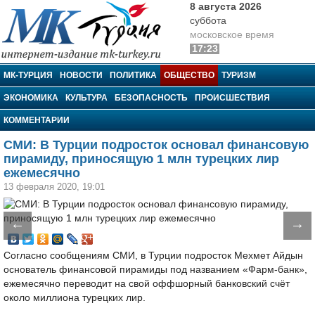
8 августа 2026
суббота
московское время
17:23
МК-Турция
МК-ТУРЦИЯ
НОВОСТИ
ПОЛИТИКА
ОБЩЕСТВО
ТУРИЗМ
ЭКОНОМИКА
КУЛЬТУРА
БЕЗОПАСНОСТЬ
ПРОИСШЕСТВИЯ
КОММЕНТАРИИ
СМИ: В Турции подросток основал финансовую
пирамиду, приносящую 1 млн турецких лир
ежемесячно
13 февраля 2020, 19:01
←
→
Согласно сообщениям СМИ, в Турции подросток Мехмет Айдын
основатель финансовой пирамиды под названием «Фарм-банк»,
ежемесячно переводит на свой оффшорный банковский счёт
около миллиона турецких лир.