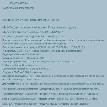
Московский комсомолец
Все новости Турции в Вашем смартфоне!
«МК-Турция» совместный проект Издательского дома
«Московский комсомолец»
и АНО «МИРНаС
Сетевое издание «МК в Турции» MK-Turkey.ru — 16+
Зарегистрировано Федеральной службой по надзору в сфере связи, информационных
технологий и массовых коммуникаций (Роскомнадзор).
Свидетельство о регистрации СМИ Эл № ФС 77-66061 от 10.06.2016 г.
Учредитель СМИ – АО «Редакция газеты «Московский Комсомолец»
Редакция СМИ – АНО «МИРНаС»
Главный редактор — Ниязбаев Я.Ю.
Адрес редакции: 115035 , ул. Пятницкая, дом 25, строение 1.
Е-Маил: redaktor@mk-turkey.ru
Контактный телефон: +7 (499) 390-08-91
Copyright 2003 — 2026 © mk-turkey.ru
Все права защищены. При использовании и цитировании материалов активная ссылка
на сайт mk-turkey.ru обязательна!
Для читателей
: В России признаны экстремистскими и запрещены организации ФБК (Фонд борьбы
с коррупцией, признан иноагентом), Штабы Навального, «Национал-большевистская партия»,
«Свидетели Иеговы», «Армия воли народа», «Русский общенациональный союз», «Движение
против нелегальной иммиграции», «Правый сектор», УНА-УНСО, УПА, «Тризуб им. Степана
Бандеры», «Мизантропик дивижн», «Меджлис крымскотатарского народа», движение