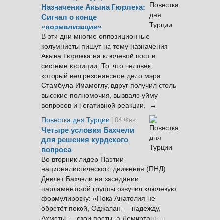
Назначение Акына Гюрлека:
Сигнал о конце
«нормализации»
В эти дни многие оппозиционные
колумнисты пишут на тему назначения
Акына Гюрлека на ключевой пост в
системе юстиции. То, что человек,
который вел резонансное дело мэра
Стамбула Имамоглу, вдруг получил столь
высокие полномочия, вызвало уйму
вопросов и негативной реакции. →
Повестка дня Турции
| 04 Фев.
Четыре условия Бахчели
для решения курдского
вопроса
Во вторник лидер Партии
националистического движения (ПНД)
Девлет Бахчели на заседании
парламентской группы озвучил ключевую
формулировку: «Пока Анатолия не
обретёт покой, Оджалан — надежду,
Ахметы — свои посты, а Демирташ —