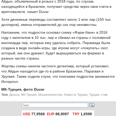
Айдын, объявленный в розыск с 2018 года, по слухам,
находящийся в Бразилии, получает средства через свои счета в
криптовалюте, пишет Duvar.
Хотя денежные переводы составляют около 1 млн лир (150 тыс.
долларов), имена отправителей до сих пор неизвестны.
Напомним, что подросток основал схему «Фарм-банк» в 2016
году с капиталом в 10 тыс. лир и сбежал из страны с половиной
миллиарда лир, которые ему удалось собрать. Пирамида была
создана в виде онлайн-игры, где игроки могут «покупать» скот,
который, как они думают, будет выращиваться на фермах в
разных частях страны.
Жертвы схемы наняли частного детектива, который установил,
что Айдын находится где-то в районе Бразилии, Парагвая и
Уругвая. Также ходили слухи, что поисками подростка занимается
Интерпол.
МК-Турция, фото Duvar
Tеги:
Деньги
,
МК-Турция
,
Мошенничество
,
Новости Турции
,
Турция
,
стмк
USD
77,9568
EUR
88,9097
TRY
1,6598