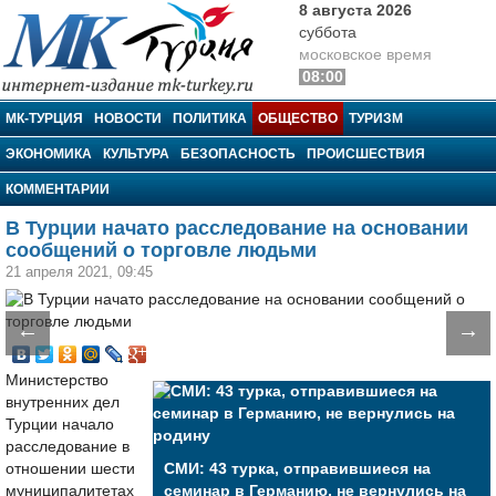
8 августа 2026
суббота
московское время
08:00
МК-Турция
МК-ТУРЦИЯ
НОВОСТИ
ПОЛИТИКА
ОБЩЕСТВО
ТУРИЗМ
ЭКОНОМИКА
КУЛЬТУРА
БЕЗОПАСНОСТЬ
ПРОИСШЕСТВИЯ
КОММЕНТАРИИ
В Турции начато расследование на основании
сообщений о торговле людьми
21 апреля 2021, 09:45
←
→
Министерство
внутренних дел
Турции начало
расследование в
отношении шести
СМИ: 43 турка, отправившиеся на
муниципалитетах
семинар в Германию, не вернулись на