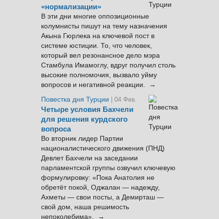
«нормализации»
В эти дни многие оппозиционные
колумнисты пишут на тему назначения
Акына Гюрлека на ключевой пост в
системе юстиции. То, что человек,
который вел резонансное дело мэра
Стамбула Имамоглу, вдруг получил столь
высокие полномочия, вызвало уйму
вопросов и негативной реакции. →
Повестка дня Турции
| 04 Фев.
Четыре условия Бахчели
для решения курдского
вопроса
Во вторник лидер Партии
националистического движения (ПНД)
Девлет Бахчели на заседании
парламентской группы озвучил ключевую
формулировку: «Пока Анатолия не
обретёт покой, Оджалан — надежду,
Ахметы — свои посты, а Демирташ —
свой дом, наша решимость
непоколебима». →