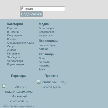
Категории
Медиа
Евразия
Фотогалерея
В России
Видеогалеря
Популярное
Карикатуры
В мире
Персоналии
Образование и Наука
Комментарии
Спорт
Авторы
Анализ
Интервью
Cтраницы
Злоба дня
О нас
Фотогалерея
Контакты
Видеогалерея
Реклама
Архив
Партнеры
Проекты
Новости Турции
Московский комсомолец