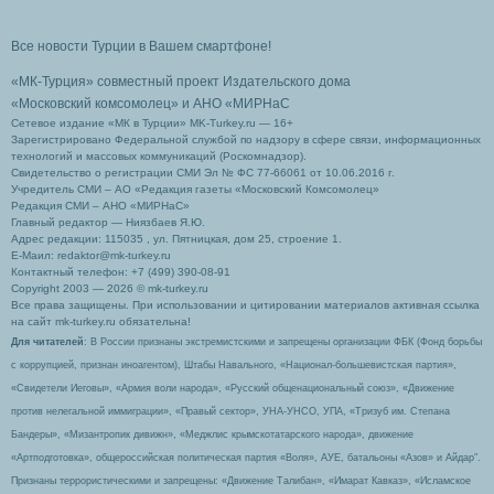
Все новости Турции в Вашем смартфоне!
«МК-Турция» совместный проект Издательского дома
«Московский комсомолец»
и АНО «МИРНаС
Сетевое издание «МК в Турции» MK-Turkey.ru — 16+
Зарегистрировано Федеральной службой по надзору в сфере связи, информационных
технологий и массовых коммуникаций (Роскомнадзор).
Свидетельство о регистрации СМИ Эл № ФС 77-66061 от 10.06.2016 г.
Учредитель СМИ – АО «Редакция газеты «Московский Комсомолец»
Редакция СМИ – АНО «МИРНаС»
Главный редактор — Ниязбаев Я.Ю.
Адрес редакции: 115035 , ул. Пятницкая, дом 25, строение 1.
Е-Маил: redaktor@mk-turkey.ru
Контактный телефон: +7 (499) 390-08-91
Copyright 2003 — 2026 © mk-turkey.ru
Все права защищены. При использовании и цитировании материалов активная ссылка
на сайт mk-turkey.ru обязательна!
Для читателей
: В России признаны экстремистскими и запрещены организации ФБК (Фонд борьбы
с коррупцией, признан иноагентом), Штабы Навального, «Национал-большевистская партия»,
«Свидетели Иеговы», «Армия воли народа», «Русский общенациональный союз», «Движение
против нелегальной иммиграции», «Правый сектор», УНА-УНСО, УПА, «Тризуб им. Степана
Бандеры», «Мизантропик дивижн», «Меджлис крымскотатарского народа», движение
«Артподготовка», общероссийская политическая партия «Воля», АУЕ, батальоны «Азов» и Айдар″.
Признаны террористическими и запрещены: «Движение Талибан», «Имарат Кавказ», «Исламское