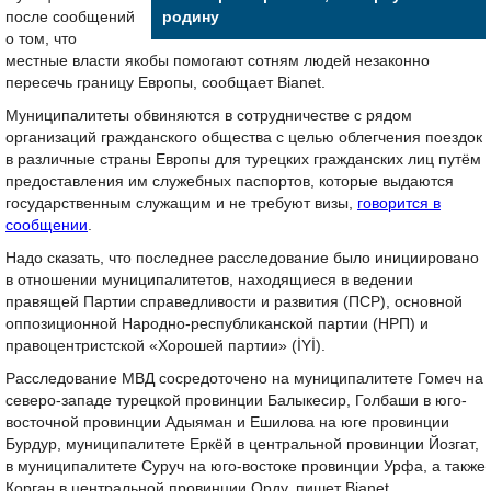
после сообщений
родину
о том, что
местные власти якобы помогают сотням людей незаконно
пересечь границу Европы, сообщает Bianet.
Муниципалитеты обвиняются в сотрудничестве с рядом
организаций гражданского общества с целью облегчения поездок
в различные страны Европы для турецких гражданских лиц путём
предоставления им служебных паспортов, которые выдаются
государственным служащим и не требуют визы,
говорится в
сообщении
.
Надо сказать, что последнее расследование было инициировано
в отношении муниципалитетов, находящиеся в ведении
правящей Партии справедливости и развития (ПСР), основной
оппозиционной Народно-республиканской партии (НРП) и
правоцентристской «Хорошей партии» (İYİ).
Расследование МВД сосредоточено на муниципалитете Гомеч на
северо-западе турецкой провинции Балыкесир, Голбаши в юго-
восточной провинции Адыяман и Ешилова на юге провинции
Бурдур, муниципалитете Еркёй в центральной провинции Йозгат,
в муниципалитете Суруч на юго-востоке провинции Урфа, а также
Корган в центральной провинции Орду, пишет Bianet.