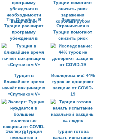
The Guardian: В
Эксперты:
Турции расширят
Ограничения в
программу
Турции помогают
убеждения в
снизить риск
необходимости
заражения
вакцинации
коронавирусом
Турция в
Исследование: 44%
ближайшее время
турок не доверяют
начнёт вакцинацию
вакцине от COVID-
«Спутником V»
19
Эксперт: Турция
Турция готова
нуждается в
начать испытание