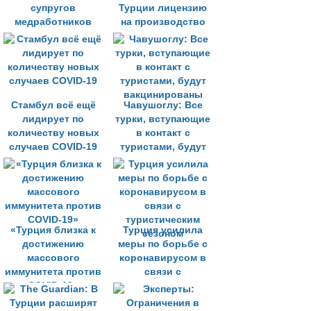
супругов
Турции лицензию
медработников
на производство
вакцин
Стамбул всё ещё
Чавушоглу: Все
лидирует по
турки, вступающие
количеству новых
в контакт с
случаев COVID-19
туристами, будут
вакцинированы
«Турция близка к
Турция усилила
достижению
меры по борьбе с
массового
коронавирусом в
иммунитета против
связи с
COVID-19»
туристическим
сезоном