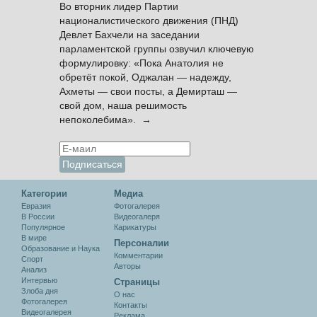
Во вторник лидер Партии
националистического движения (ПНД)
Девлет Бахчели на заседании
парламентской группы озвучил ключевую
формулировку: «Пока Анатолия не
обретёт покой, Оджалан — надежду,
Ахметы — свои посты, а Демирташ —
свой дом, наша решимость
непоколебима». →
Категории
Медиа
Евразия
Фотогалерея
В России
Видеогалеря
Популярное
Карикатуры
В мире
Персоналии
Образование и Наука
Комментарии
Спорт
Авторы
Анализ
Интервью
Cтраницы
Злоба дня
О нас
Фотогалерея
Контакты
Видеогалерея
Реклама