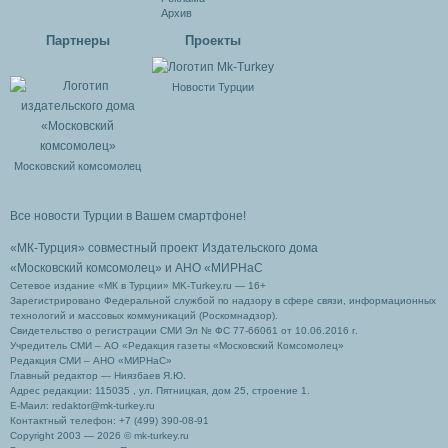
Архив
Партнеры
Проекты
Новости Турции
Московский комсомолец
Все новости Турции в Вашем смартфоне!
«МК-Турция» совместный проект Издательского дома
«Московский комсомолец»
и АНО «МИРНаС
Сетевое издание «МК в Турции» MK-Turkey.ru — 16+
Зарегистрировано Федеральной службой по надзору в сфере связи, информационных
технологий и массовых коммуникаций (Роскомнадзор).
Свидетельство о регистрации СМИ Эл № ФС 77-66061 от 10.06.2016 г.
Учредитель СМИ – АО «Редакция газеты «Московский Комсомолец»
Редакция СМИ – АНО «МИРНаС»
Главный редактор — Ниязбаев Я.Ю.
Адрес редакции: 115035 , ул. Пятницкая, дом 25, строение 1.
Е-Маил: redaktor@mk-turkey.ru
Контактный телефон: +7 (499) 390-08-91
Copyright 2003 — 2026 © mk-turkey.ru