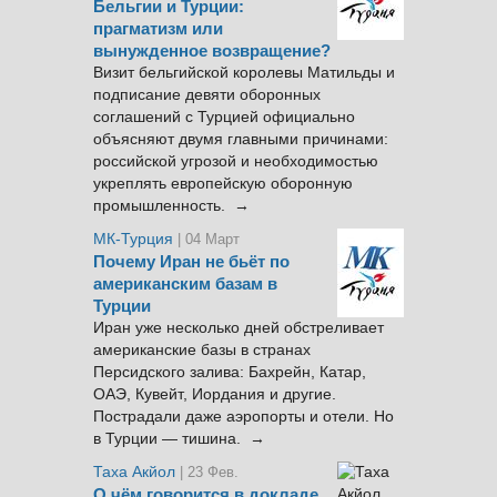
Бельгии и Турции:
прагматизм или
вынужденное возвращение?
Визит бельгийской королевы Матильды и
подписание девяти оборонных
соглашений с Турцией официально
объясняют двумя главными причинами:
российской угрозой и необходимостью
укреплять европейскую оборонную
промышленность. →
МК-Турция
| 04 Март
Почему Иран не бьёт по
американским базам в
Турции
Иран уже несколько дней обстреливает
американские базы в странах
Персидского залива: Бахрейн, Катар,
ОАЭ, Кувейт, Иордания и другие.
Пострадали даже аэропорты и отели. Но
в Турции — тишина. →
Таха Акйол
| 23 Фев.
О чём говорится в докладе