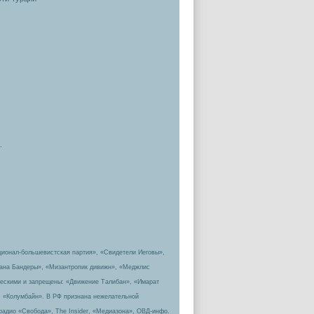
.
ционал-большевистская партия», «Свидетели Иеговы»,
пана Бандеры», «Мизантропик дивижн», «Меджлис
ическими и запрещены: «Движение Талибан», «Имарат
, «Колумбайн». В РФ признана нежелательной
радио «Свобода», The Insider, «Медиазона», ОВД-инфо.