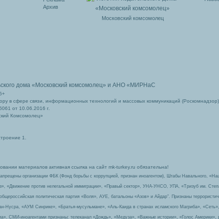
Архив
Московский комсомолец
ьского дома
«Московский комсомолец»
и АНО «МИРНаС
6+
ру в сфере связи, информационных технологий и массовых коммуникаций (Роскомнадзор)
061 от 10.06.2016 г.
ский Комсомолец»
строение 1.
вании материалов активная ссылка на сайт mk-turkey.ru обязательна!
запрещены организации ФБК (Фонд борьбы с коррупцией, признан иноагентом), Штабы Навального, «На
з», «Движение против нелегальной иммиграции», «Правый сектор», УНА-УНСО, УПА, «Тризуб им. Сте
 общероссийская политическая партия «Воля», АУЕ, батальоны «Азов» и Айдар″. Признаны террорист
-ан-Нусра, «АУМ Синрике», «Братья-мусульмане», «Аль-Каида в странах исламского Магриба», «Сеть»
а». СМИ-иноагентами признаны: телеканал «Дождь», «Медуза», «Важные истории», «Голос Америки», 