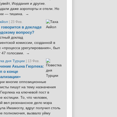
увейт, Иордания и другие.
дали даже аэропорты и отели. Но
ции — тишина. →
Акйол
| 23 Фев.
 говорится в докладе
рдскому вопросу?
стный доклад
ентской комиссии, созданной в
х «процесса урегулирования», был
т 47 голосами. →
тка дня Турции
| 13 Фев.
чение Акына Гюрлека:
л о конце
ализации»
 дни многие оппозиционные
нисты пишут на тему назначения
Гюрлека на ключевой пост в
е юстиции. То, что человек,
ый вел резонансное дело мэра
ла Имамоглу, вдруг получил столь
ие полномочия, вызвало уйму