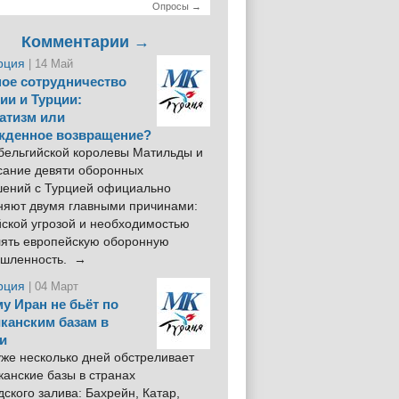
Опросы →
Комментарии →
рция
| 14 Май
ое сотрудничество
ии и Турции:
атизм или
жденное возвращение?
 бельгийской королевы Матильды и
сание девяти оборонных
шений с Турцией официально
няют двумя главными причинами:
йской угрозой и необходимостью
лять европейскую оборонную
шленность. →
рция
| 04 Март
у Иран не бьёт по
канским базам в
и
же несколько дней обстреливает
анские базы в странах
ского залива: Бахрейн, Катар,