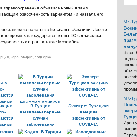
ия здравоохранения объявила новый штамм
вающим озабоченность вариантом» и назвала его
МК-Ту
Военн
риостановила полёты из Ботсваны, Эсватини, Лесото,
Бельг
 то время как государства-члены ЕС согласились
прагм
и из этих стран, а также Мозамбика.​​​​​​​
выну
Визит
урция
,
коронавирус
,
подборка
подпи
согла
объяс
росси
укреп
промы
МК-Ту
Почем
нации
В Турции
Эксперт: Турецкая
амери
по-
выявлены первые
вакцина
Турци
таются
случаи
эффективна от
Иран у
зкими
заболевания
COVID-19
америк
штаммом омикрон
Персид