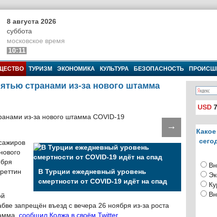
8 августа 2026
суббота
московское время
10:11
ЩЕСТВО
ТУРИЗМ
ЭКОНОМИКА
КУЛЬТУРА
БЕЗОПАСНОСТЬ
ПРОИСШ
пятью странами из-за нового штамма
USD
7
→
Какое
сего
ссажиров
 нового
ября
Вн
реттин
В Турции ежедневный уровень
Эк
смертности от COVID-19 идёт на спад
Ку
Вн
ой
ве запрещён въезд с вечера 26 ноября из-за роста
тамма,
сообщил Коджа в своём Twitter
.