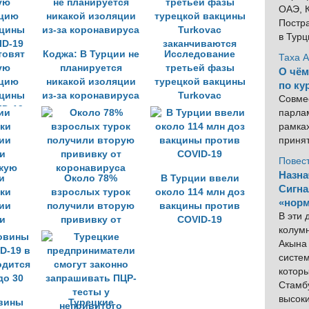
ОАЭ, К
Постра
в Тур
товят
Коджа: В Турции не
Исследование
Таха 
ую
планируется
третьей фазы
О чём
ацию
никакой изоляции
турецкой вакцины
по ку
кцины
из-за коронавируса
Turkovac
Совме
ID-19
заканчиваются
парлам
рамка
приня
Повес
Назна
и
Около 78%
В Турции ввели
Сигна
ки
взрослых турок
около 114 млн доз
«норм
ии
получили вторую
вакцины против
В эти
и
прививку от
COVID-19
колум
кую
коронавируса
Акына 
систем
котор
Стамбу
высок
вины
Турецкие