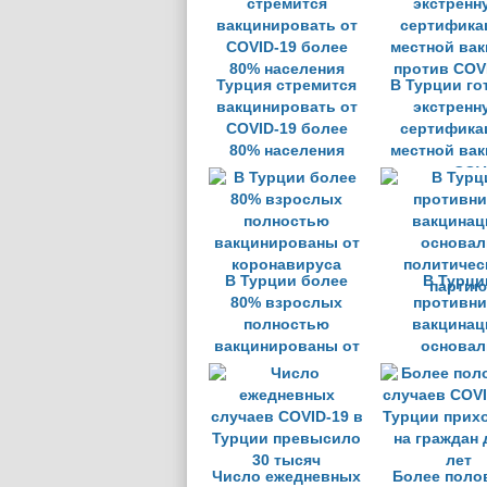
Турция стремится
В Турции го
вакцинировать от
экстренн
COVID-19 более
сертифик
80% населения
местной ва
против COV
В Турции более
В Турци
80% взрослых
противни
полностью
вакцинац
вакцинированы от
основал
коронавируса
политичес
партию
Число ежедневных
Более поло