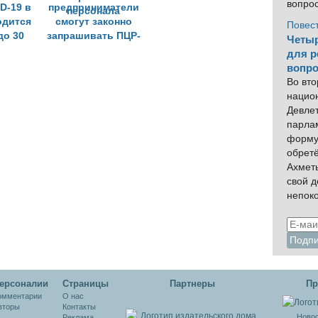
вопро
D-19 в
предприниматели
одится
смогут законно
Повес
до 30
запрашивать ПЦР-
Четыр
тесты у
для р
непривитого
вопро
персонала
Во вто
нацио
Девлет
парла
форму
обрет
Ахмет
свой 
непок
ерсоналии
Cтраницы
Партнеры
Пр
омментарии
О нас
вторы
Контакты
Новос
Реклама