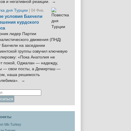
сов и негативной реакции. →
тка дня Турции
| 04 Фев.
е условия Бахчели
ешения курдского
са
рник лидер Партии
налистического движения (ПНД)
 Бахчели на заседании
ментской группы озвучил ключевую
лировку: «Пока Анатолия не
ёт покой, Оджалан — надежду,
ы — свои посты, а Демирташ —
дом, наша решимость
олебима». →
оекты
ти Турции