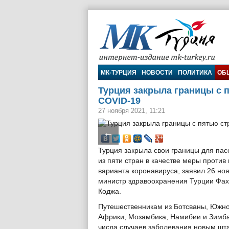
МК-Турция
МК-ТУРЦИЯ
НОВОСТИ
ПОЛИТИКА
ОБ
Турция закрыла границы с 
COVID-19
27 ноября 2021, 11:21
←
Турция закрыла свои границы для па
из пяти стран в качестве меры против
варианта коронавируса, заявил 26 но
министр здравоохранения Турции Фах
Коджа.
Путешественникам из Ботсваны, Южн
Африки, Мозамбика, Намибии и Зимбаб
числа случаев заболевания новым ш