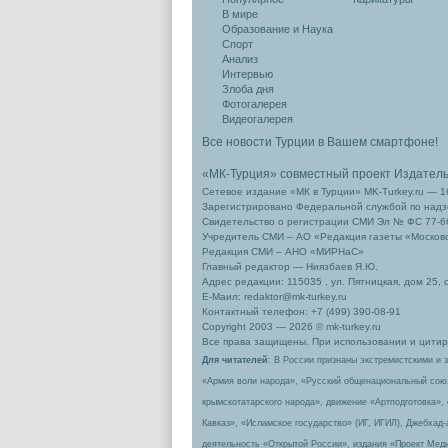
В мире
Образование и Наука
Спорт
Анализ
Интервью
Злоба дня
Фотогалерея
Видеогалерея
Все новости Турции в Вашем смартфоне!
«МК-Турция» совместный проект Издател
Сетевое издание «МК в Турции» MK-Turkey.ru — 1
Зарегистрировано Федеральной службой по надзо
Свидетельство о регистрации СМИ Эл № ФС 77-66
Учредитель СМИ – АО «Редакция газеты «Москов
Редакция СМИ – АНО «МИРНаС»
Главный редактор — Ниязбаев Я.Ю.
Адрес редакции: 115035 , ул. Пятницкая, дом 25, 
Е-Маил: redaktor@mk-turkey.ru
Контактный телефон: +7 (499) 390-08-91
Copyright 2003 — 2026 © mk-turkey.ru
Все права защищены. При использовании и цитиро
Для читателей
: В России признаны экстремистскими и 
«Армия воли народа», «Русский общенациональный сою
крымскотатарского народа», движение «Артподготовка»,
Кавказ», «Исламское государство» (ИГ, ИГИЛ), Джебхад
деятельность «Открытой России», издания «Проект Меди