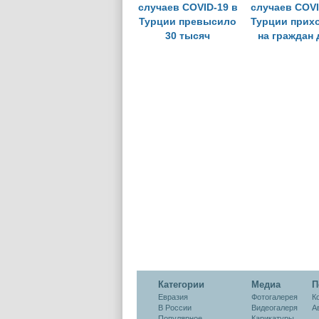
случаев COVID-19 в
случаев COVI
Турции превысило
Турции прих
30 тысяч
на граждан 
лет
Категории
Медиа
П
Евразия
Фотогалерея
К
В России
Видеогалеря
А
Популярное
Карикатуры