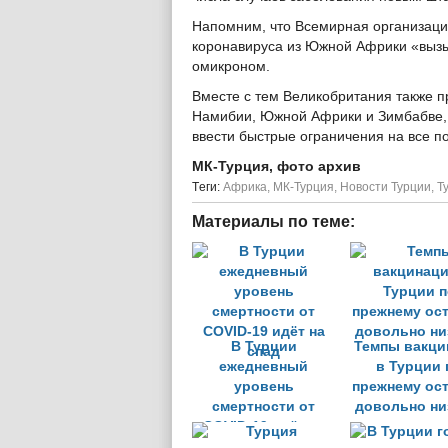
Напомним, что Всемирная организац
коронавируса из Южной Африки «вызы
омикроном.
Вместе с тем Великобритания также п
Намибии, Южной Африки и Зимбабве, в
ввести быстрые ограничения на все поездк
МК-Турция, фото архив
Tеги:
Африка
,
МК-Турция
,
Новости Турции
,
Т
Материалы по теме:
В Турции
Темпы вакци
ежедневный
в Турции 
уровень
прежнему ос
смертности от
довольно ни
COVID-19 идёт на
спад