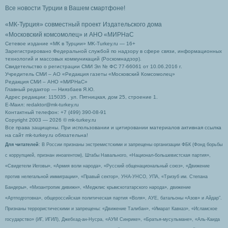
Все новости Турции в Вашем смартфоне!
«МК-Турция» совместный проект Издательского дома
«Московский комсомолец»
и АНО «МИРНаС
Сетевое издание «МК в Турции» MK-Turkey.ru — 16+
Зарегистрировано Федеральной службой по надзору в сфере связи, информационных
технологий и массовых коммуникаций (Роскомнадзор).
Свидетельство о регистрации СМИ Эл № ФС 77-66061 от 10.06.2016 г.
Учредитель СМИ – АО «Редакция газеты «Московский Комсомолец»
Редакция СМИ – АНО «МИРНаС»
Главный редактор — Ниязбаев Я.Ю.
Адрес редакции: 115035 , ул. Пятницкая, дом 25, строение 1.
Е-Маил: redaktor@mk-turkey.ru
Контактный телефон: +7 (499) 390-08-91
Copyright 2003 — 2026 © mk-turkey.ru
Все права защищены. При использовании и цитировании материалов активная ссылка
на сайт mk-turkey.ru обязательна!
Для читателей
: В России признаны экстремистскими и запрещены организации ФБК (Фонд борьбы
с коррупцией, признан иноагентом), Штабы Навального, «Национал-большевистская партия»,
«Свидетели Иеговы», «Армия воли народа», «Русский общенациональный союз», «Движение
против нелегальной иммиграции», «Правый сектор», УНА-УНСО, УПА, «Тризуб им. Степана
Бандеры», «Мизантропик дивижн», «Меджлис крымскотатарского народа», движение
«Артподготовка», общероссийская политическая партия «Воля», АУЕ, батальоны «Азов» и Айдар″.
Признаны террористическими и запрещены: «Движение Талибан», «Имарат Кавказ», «Исламское
государство» (ИГ, ИГИЛ), Джебхад-ан-Нусра, «АУМ Синрике», «Братья-мусульмане», «Аль-Каида