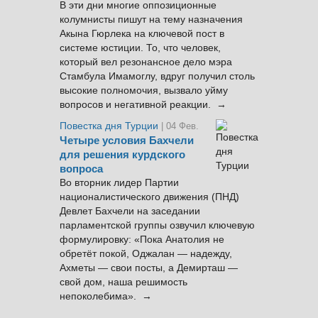
В эти дни многие оппозиционные
колумнисты пишут на тему назначения
Акына Гюрлека на ключевой пост в
системе юстиции. То, что человек,
который вел резонансное дело мэра
Стамбула Имамоглу, вдруг получил столь
высокие полномочия, вызвало уйму
вопросов и негативной реакции. →
Повестка дня Турции
| 04 Фев.
Четыре условия Бахчели
для решения курдского
вопроса
Во вторник лидер Партии
националистического движения (ПНД)
Девлет Бахчели на заседании
парламентской группы озвучил ключевую
формулировку: «Пока Анатолия не
обретёт покой, Оджалан — надежду,
Ахметы — свои посты, а Демирташ —
свой дом, наша решимость
непоколебима». →