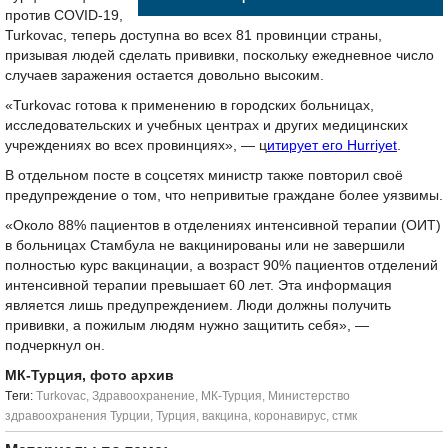
против COVID-19,
Turkovac, теперь доступна во всех 81 провинции страны,
призывая людей сделать прививки, поскольку ежедневное число
случаев заражения остается довольно высоким.
«Turkovac готова к применению в городских больницах,
исследовательских и учебных центрах и других медицинских
учреждениях во всех провинциях», — ц
итирует его Hurriyet
.
В отдельном посте в соцсетях министр также повторил своё
предупреждение о том, что непривитые граждане более уязвимы.
«Около 88% пациентов в отделениях интенсивной терапии (ОИТ)
в больницах Стамбула не вакцинированы или не завершили
полностью курс вакцинации, а возраст 90% пациентов отделений
интенсивной терапии превышает 60 лет. Эта информация
является лишь предупреждением. Люди должны получить
прививки, а пожилым людям нужно защитить себя», —
подчеркнул он.
МК-Турция, фото архив
Tеги:
Turkovac
,
Здравоохранение
,
МК-Турция
,
Министерство
здравоохранения Турции
,
Турция
,
вакцина
,
коронавирус
,
стмк