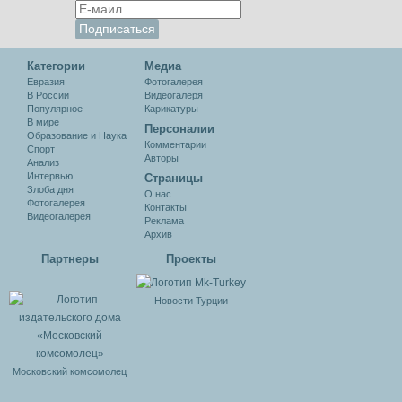
Категории
Медиа
Евразия
Фотогалерея
В России
Видеогалеря
Популярное
Карикатуры
В мире
Персоналии
Образование и Наука
Комментарии
Спорт
Авторы
Анализ
Интервью
Cтраницы
Злоба дня
О нас
Фотогалерея
Контакты
Видеогалерея
Реклама
Архив
Партнеры
Проекты
Новости Турции
Московский комсомолец