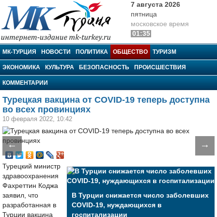
7 августа 2026
пятница
московское время
01:35
МК-Турция
МК-ТУРЦИЯ
НОВОСТИ
ПОЛИТИКА
ОБЩЕСТВО
ТУРИЗМ
ЭКОНОМИКА
КУЛЬТУРА
БЕЗОПАСНОСТЬ
ПРОИСШЕСТВИЯ
КОММЕНТАРИИ
Турецкая вакцина от COVID-19 теперь доступна
во всех провинциях
10 февраля 2022, 10:42
←
→
Турецкий министр
здравоохранения
Фахреттин Коджа
заявил, что
В Турции снижается число заболевших
разработанная в
COVID-19, нуждающихся в
Турции вакцина
госпитализации