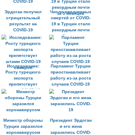
Эрдоган получил
Число ежедневных
отрицательный
смертей от COVID-
результат на
19 в Турции стало
COVID-19
рекордным почти
за 5 месяцев
Исследование:
Парламент Турции
Росту турецкого
приостанавливает
экспорта
работу из-за роста
препятствует
случаев COVID-19
штамм COVID-19
омикрон
Министр обороны
Президент Эрдоган
Турции заразился
и его жена
коронавирусом
заразились COVID-