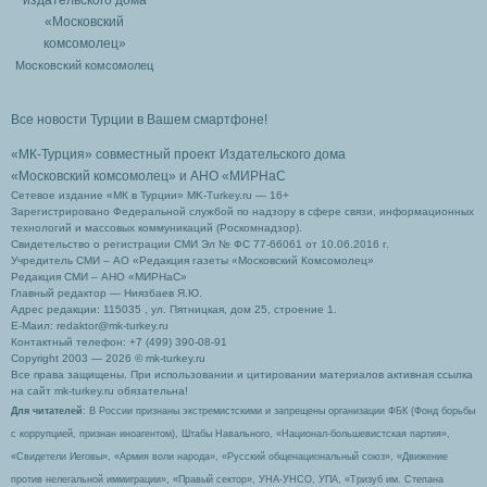
Московский комсомолец
Все новости Турции в Вашем смартфоне!
«МК-Турция» совместный проект Издательского дома
«Московский комсомолец»
и АНО «МИРНаС
Сетевое издание «МК в Турции» MK-Turkey.ru — 16+
Зарегистрировано Федеральной службой по надзору в сфере связи, информационных
технологий и массовых коммуникаций (Роскомнадзор).
Свидетельство о регистрации СМИ Эл № ФС 77-66061 от 10.06.2016 г.
Учредитель СМИ – АО «Редакция газеты «Московский Комсомолец»
Редакция СМИ – АНО «МИРНаС»
Главный редактор — Ниязбаев Я.Ю.
Адрес редакции: 115035 , ул. Пятницкая, дом 25, строение 1.
Е-Маил: redaktor@mk-turkey.ru
Контактный телефон: +7 (499) 390-08-91
Copyright 2003 — 2026 © mk-turkey.ru
Все права защищены. При использовании и цитировании материалов активная ссылка
на сайт mk-turkey.ru обязательна!
Для читателей
: В России признаны экстремистскими и запрещены организации ФБК (Фонд борьбы
с коррупцией, признан иноагентом), Штабы Навального, «Национал-большевистская партия»,
«Свидетели Иеговы», «Армия воли народа», «Русский общенациональный союз», «Движение
против нелегальной иммиграции», «Правый сектор», УНА-УНСО, УПА, «Тризуб им. Степана