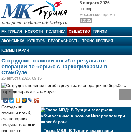
6 августа 2026
четверг
московское время
12:35
МК-Турция
МК-ТУРЦИЯ
НОВОСТИ
ПОЛИТИКА
ОБЩЕСТВО
ТУРИЗМ
ЭКОНОМИКА
КУЛЬТУРА
БЕЗОПАСНОСТЬ
ПРОИСШЕСТВИЯ
КОММЕНТАРИИ
Сотрудник полиции погиб в результате
операции по борьбе с наркодилерами в
Стамбуле
25 августа 2023, 09:15
←
→
Сотрудник
полиции погиб,
его напарник
получил тяжелые
ранения в
Глава МВД: В Турции задержаны