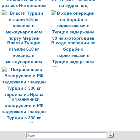
розыск Интерполом
на судне под
три наркобарона
флагом Либерии
Власти Турции
В ходе операции по
изъяли 610 кг
борьбе с
кокаина в
наркотиками в
международном
Турции задержаны
порту Мерсин
99 наркоторговцев
Пограничники
Белоруссии и РФ
задержали граждан
Турции с 330 кг
героина из Ирана