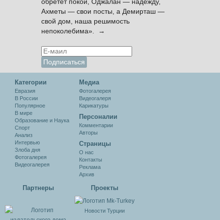
обретёт покой, Оджалан — надежду,
Ахметы — свои посты, а Демирташ —
свой дом, наша решимость
непоколебима». →
Категории
Медиа
Евразия
Фотогалерея
В России
Видеогалеря
Популярное
Карикатуры
В мире
Персоналии
Образование и Наука
Комментарии
Спорт
Авторы
Анализ
Интервью
Cтраницы
Злоба дня
О нас
Фотогалерея
Контакты
Видеогалерея
Реклама
Архив
Партнеры
Проекты
Новости Турции