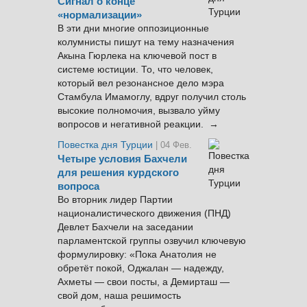
Сигнал о конце
«нормализации»
В эти дни многие оппозиционные
колумнисты пишут на тему назначения
Акына Гюрлека на ключевой пост в
системе юстиции. То, что человек,
который вел резонансное дело мэра
Стамбула Имамоглу, вдруг получил столь
высокие полномочия, вызвало уйму
вопросов и негативной реакции. →
Повестка дня Турции
| 04 Фев.
Четыре условия Бахчели
для решения курдского
вопроса
Во вторник лидер Партии
националистического движения (ПНД)
Девлет Бахчели на заседании
парламентской группы озвучил ключевую
формулировку: «Пока Анатолия не
обретёт покой, Оджалан — надежду,
Ахметы — свои посты, а Демирташ —
свой дом, наша решимость