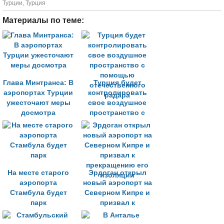
Турции
,
Турция
Материалы по теме:
Глава Минтранса: В
Турция будет
аэропортах Турции
контролировать
ужесточают меры
свое воздушное
досмотра
пространство с
помощью
отечественного
радара
На месте старого
Эрдоган открыл
аэропорта
новый аэропорт на
Стамбула будет
Северном Кипре и
парк
призвал к
прекращению его
изоляции