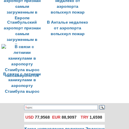
Стамбульский
В Анталье недалеко
аэропорт признан
от аэропорта
самым
вспыхнул пожар
загруженным в
Европе
В связи с летними
каникулами в
аэропорту
Стамбула вырос
пассажиропоток
USD
77,9568
EUR
88,9097
TRY
1,6598
Какое направление политики Эрдогана