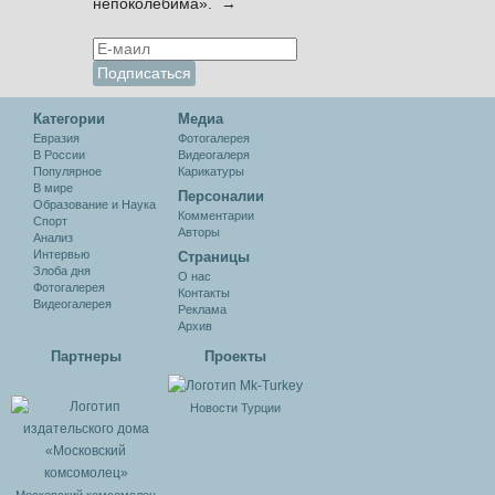
непоколебима». →
Категории
Медиа
Евразия
Фотогалерея
В России
Видеогалеря
Популярное
Карикатуры
В мире
Персоналии
Образование и Наука
Комментарии
Спорт
Авторы
Анализ
Интервью
Cтраницы
Злоба дня
О нас
Фотогалерея
Контакты
Видеогалерея
Реклама
Архив
Партнеры
Проекты
Новости Турции