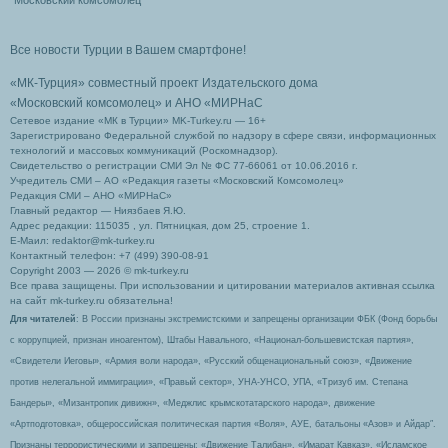
Московский комсомолец
Все новости Турции в Вашем смартфоне!
«МК-Турция» совместный проект Издательского дома
«Московский комсомолец»
и АНО «МИРНаС
Сетевое издание «МК в Турции» MK-Turkey.ru — 16+
Зарегистрировано Федеральной службой по надзору в сфере связи, информационных
технологий и массовых коммуникаций (Роскомнадзор).
Свидетельство о регистрации СМИ Эл № ФС 77-66061 от 10.06.2016 г.
Учредитель СМИ – АО «Редакция газеты «Московский Комсомолец»
Редакция СМИ – АНО «МИРНаС»
Главный редактор — Ниязбаев Я.Ю.
Адрес редакции: 115035 , ул. Пятницкая, дом 25, строение 1.
Е-Маил: redaktor@mk-turkey.ru
Контактный телефон: +7 (499) 390-08-91
Copyright 2003 — 2026 © mk-turkey.ru
Все права защищены. При использовании и цитировании материалов активная ссылка
на сайт mk-turkey.ru обязательна!
Для читателей
: В России признаны экстремистскими и запрещены организации ФБК (Фонд борьбы
с коррупцией, признан иноагентом), Штабы Навального, «Национал-большевистская партия»,
«Свидетели Иеговы», «Армия воли народа», «Русский общенациональный союз», «Движение
против нелегальной иммиграции», «Правый сектор», УНА-УНСО, УПА, «Тризуб им. Степана
Бандеры», «Мизантропик дивижн», «Меджлис крымскотатарского народа», движение
«Артподготовка», общероссийская политическая партия «Воля», АУЕ, батальоны «Азов» и Айдар″.
Признаны террористическими и запрещены: «Движение Талибан», «Имарат Кавказ», «Исламское