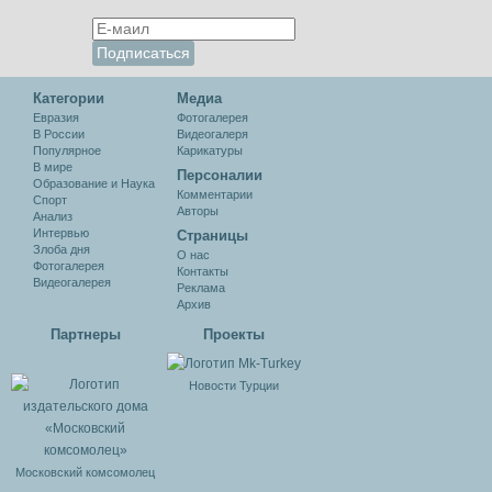
Категории
Медиа
Евразия
Фотогалерея
В России
Видеогалеря
Популярное
Карикатуры
В мире
Персоналии
Образование и Наука
Комментарии
Спорт
Авторы
Анализ
Интервью
Cтраницы
Злоба дня
О нас
Фотогалерея
Контакты
Видеогалерея
Реклама
Архив
Партнеры
Проекты
Новости Турции
Московский комсомолец