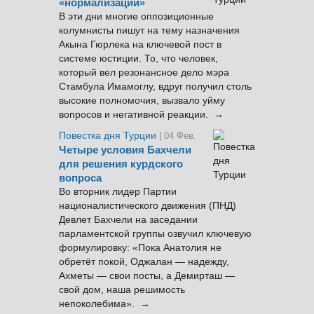
«нормализации»
В эти дни многие оппозиционные
колумнисты пишут на тему назначения
Акына Гюрлека на ключевой пост в
системе юстиции. То, что человек,
который вел резонансное дело мэра
Стамбула Имамоглу, вдруг получил столь
высокие полномочия, вызвало уйму
вопросов и негативной реакции. →
Повестка дня Турции
| 04 Фев.
Четыре условия Бахчели
для решения курдского
вопроса
Во вторник лидер Партии
националистического движения (ПНД)
Девлет Бахчели на заседании
парламентской группы озвучил ключевую
формулировку: «Пока Анатолия не
обретёт покой, Оджалан — надежду,
Ахметы — свои посты, а Демирташ —
свой дом, наша решимость
непоколебима». →