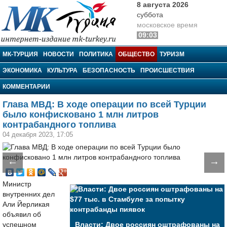
8 августа 2026
суббота
московское время
09:03
МК-Турция
МК-ТУРЦИЯ
НОВОСТИ
ПОЛИТИКА
ОБЩЕСТВО
ТУРИЗМ
ЭКОНОМИКА
КУЛЬТУРА
БЕЗОПАСНОСТЬ
ПРОИСШЕСТВИЯ
КОММЕНТАРИИ
Глава МВД: В ходе операции по всей Турции
было конфисковано 1 млн литров
контрабандного топлива
04 декабря 2023, 17:05
←
→
Министр
внутренних дел
Али Йерликая
объявил об
успешном
Власти: Двое россиян оштрафованы на