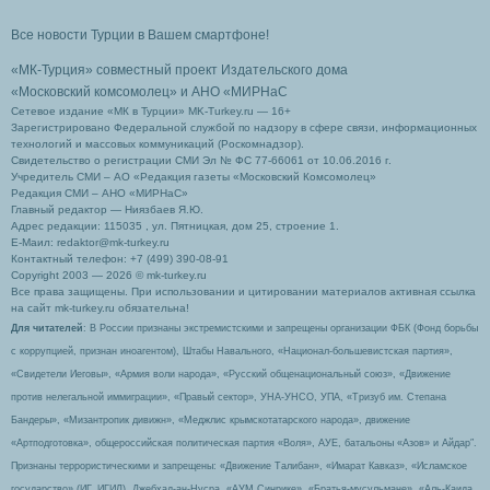
Все новости Турции в Вашем смартфоне!
«МК-Турция» совместный проект Издательского дома
«Московский комсомолец»
и АНО «МИРНаС
Сетевое издание «МК в Турции» MK-Turkey.ru — 16+
Зарегистрировано Федеральной службой по надзору в сфере связи, информационных
технологий и массовых коммуникаций (Роскомнадзор).
Свидетельство о регистрации СМИ Эл № ФС 77-66061 от 10.06.2016 г.
Учредитель СМИ – АО «Редакция газеты «Московский Комсомолец»
Редакция СМИ – АНО «МИРНаС»
Главный редактор — Ниязбаев Я.Ю.
Адрес редакции: 115035 , ул. Пятницкая, дом 25, строение 1.
Е-Маил: redaktor@mk-turkey.ru
Контактный телефон: +7 (499) 390-08-91
Copyright 2003 — 2026 © mk-turkey.ru
Все права защищены. При использовании и цитировании материалов активная ссылка
на сайт mk-turkey.ru обязательна!
Для читателей
: В России признаны экстремистскими и запрещены организации ФБК (Фонд борьбы
с коррупцией, признан иноагентом), Штабы Навального, «Национал-большевистская партия»,
«Свидетели Иеговы», «Армия воли народа», «Русский общенациональный союз», «Движение
против нелегальной иммиграции», «Правый сектор», УНА-УНСО, УПА, «Тризуб им. Степана
Бандеры», «Мизантропик дивижн», «Меджлис крымскотатарского народа», движение
«Артподготовка», общероссийская политическая партия «Воля», АУЕ, батальоны «Азов» и Айдар″.
Признаны террористическими и запрещены: «Движение Талибан», «Имарат Кавказ», «Исламское
государство» (ИГ, ИГИЛ), Джебхад-ан-Нусра, «АУМ Синрике», «Братья-мусульмане», «Аль-Каида