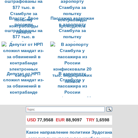
Власти: Двое
Пассажир задержан
россиян
в аэропорту
оштрафованы на
Стамбула за
$77 тыс. в
попытку
Стамбуле за
контрабанды
попытку
крокодилов
контрабанды
пиявок
Депутат от НРП
В аэропорту
сложил мандат из-
Стамбула у
за обвинений в
пассажира из
контрабанде
России
электронных
конфисковали 20
сигарет
тыс. медицинских
пиявок
USD
77,9568
EUR
88,9097
TRY
1,6598
Какое направление политики Эрдогана