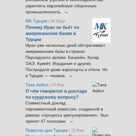
укреплять европейскую оборонную
промышленность. →
МК-Турция
| 04 Март
Почему Иран не бьёт по
американским базам в
Турции
Иран уже несколько дней обстреливает
американские базы в странах
Персидского залива: Бахрейн, Катар,
ОАЭ, Кувейт, Иордания и другие.
Пострадали даже аэропорты и отели. Но
в Турции — тишина. →
Таха Акйол
| 23 Фев.
О чём говорится в докладе
по курдскому вопросу?
Совместный доклад
парламентской комиссии, созданной в
рамках «процесса урегулирования», был
принят 47 голосами. →
Повестка дня Турции
| 13 Фев.