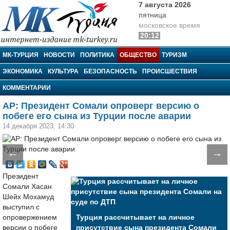
7 августа 2026
пятница
московское время
20:12
МК-Турция
МК-ТУРЦИЯ
НОВОСТИ
ПОЛИТИКА
ОБЩЕСТВО
ТУРИЗМ
ЭКОНОМИКА
КУЛЬТУРА
БЕЗОПАСНОСТЬ
ПРОИСШЕСТВИЯ
КОММЕНТАРИИ
AP: Президент Сомали опроверг версию о
побеге его сына из Турции после аварии
14 декабря 2023, 14:30
←
→
Президент
Сомали Хасан
Шейх Мохамуд
выступил с
опровержением
Турция рассчитывает на личное
версии о побеге
присутствие сына президента Сомали