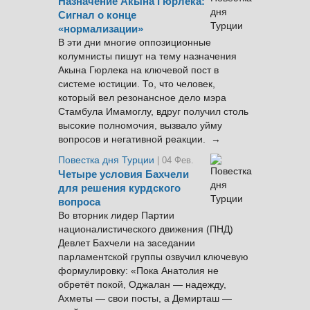
Назначение Акына Гюрлека:
Сигнал о конце
«нормализации»
В эти дни многие оппозиционные
колумнисты пишут на тему назначения
Акына Гюрлека на ключевой пост в
системе юстиции. То, что человек,
который вел резонансное дело мэра
Стамбула Имамоглу, вдруг получил столь
высокие полномочия, вызвало уйму
вопросов и негативной реакции. →
Повестка дня Турции
| 04 Фев.
Четыре условия Бахчели
для решения курдского
вопроса
Во вторник лидер Партии
националистического движения (ПНД)
Девлет Бахчели на заседании
парламентской группы озвучил ключевую
формулировку: «Пока Анатолия не
обретёт покой, Оджалан — надежду,
Ахметы — свои посты, а Демирташ —