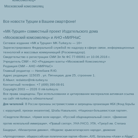
Московский комсомолец
Все новости Турции в Вашем смартфоне!
«МК-Турция» совместный проект Издательского дома
«Московский комсомолец»
и АНО «МИРНаС
Сетевое издание «МК в Турции» MK-Turkey.ru — 16+
Зарегистрировано Федеральной службой по надзору в сфере связи, информационных
технологий и массовых коммуникаций (Роскомнадзор).
Свидетельство о регистрации СМИ Эл № ФС 77-66061 от 10.06.2016 г.
Учредитель СМИ – АО «Редакция газеты «Московский Комсомолец»
Редакция СМИ – АНО «МИРНаС»
Главный редактор — Ниязбаев Я.Ю.
Адрес редакции: 115035 , ул. Пятницкая, дом 25, строение 1.
Е-Маил: redaktor@mk-turkey.ru
Контактный телефон: +7 (499) 390-08-91
Copyright 2003 — 2026 © mk-turkey.ru
Все права защищены. При использовании и цитировании материалов активная ссылка
на сайт mk-turkey.ru обязательна!
Для читателей
: В России признаны экстремистскими и запрещены организации ФБК (Фонд борьбы
с коррупцией, признан иноагентом), Штабы Навального, «Национал-большевистская партия»,
«Свидетели Иеговы», «Армия воли народа», «Русский общенациональный союз», «Движение
против нелегальной иммиграции», «Правый сектор», УНА-УНСО, УПА, «Тризуб им. Степана
Бандеры», «Мизантропик дивижн», «Меджлис крымскотатарского народа», движение
«Артподготовка», общероссийская политическая партия «Воля», АУЕ, батальоны «Азов» и Айдар″.