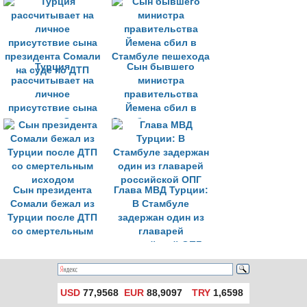
Турция
Сын бывшего
рассчитывает на
министра
личное
правительства
присутствие сына
Йемена сбил в
президента Сомали
Стамбуле пешехода
на суде по ДТП
Сын президента
Глава МВД Турции:
Сомали бежал из
В Стамбуле
Турции после ДТП
задержан один из
со смертельным
главарей
исходом
российской ОПГ
USD
77,9568
EUR
88,9097
TRY
1,6598