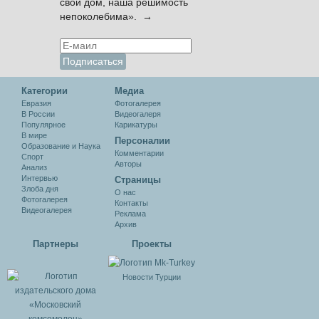
свой дом, наша решимость
непоколебима». →
Категории
Медиа
Евразия
Фотогалерея
В России
Видеогалеря
Популярное
Карикатуры
В мире
Персоналии
Образование и Наука
Комментарии
Спорт
Авторы
Анализ
Интервью
Cтраницы
Злоба дня
О нас
Фотогалерея
Контакты
Видеогалерея
Реклама
Архив
Партнеры
Проекты
Новости Турции