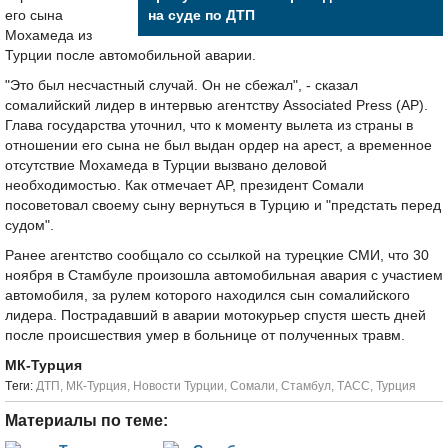
его сына
на суде по ДТП
Мохамеда из
Турции после автомобильной аварии.
"Это был несчастный случай. Он не сбежал", - сказал
сомалийский лидер в интервью агентству Associated Press (AP).
Глава государства уточнил, что к моменту вылета из страны в
отношении его сына не был выдан ордер на арест, а временное
отсутствие Мохамеда в Турции вызвано деловой
необходимостью. Как отмечает AP, президент Сомали
посоветовал своему сыну вернуться в Турцию и "предстать перед
судом".
Ранее агентство сообщало со ссылкой на турецкие СМИ, что 30
ноября в Стамбуле произошла автомобильная авария с участием
автомобиля, за рулем которого находился сын сомалийского
лидера. Пострадавший в аварии мотокурьер спустя шесть дней
после происшествия умер в больнице от полученных травм.
МК-Турция
Tеги:
ДТП
,
МК-Турция
,
Новости Турции
,
Сомали
,
Стамбул
,
ТАСС
,
Турция
Материалы по теме: