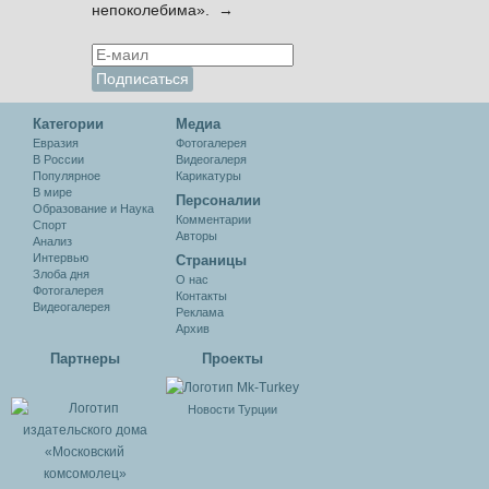
непоколебима». →
Категории
Медиа
Евразия
Фотогалерея
В России
Видеогалеря
Популярное
Карикатуры
В мире
Персоналии
Образование и Наука
Комментарии
Спорт
Авторы
Анализ
Интервью
Cтраницы
Злоба дня
О нас
Фотогалерея
Контакты
Видеогалерея
Реклама
Архив
Партнеры
Проекты
Новости Турции