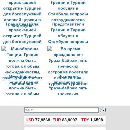
постоянно держать
комплексе
палец на спусковом
крючке
Греция назвала
Представители
провокацией
Греции и Турции
открытие Турцией
обсудят в
для богослужений
Стамбуле вопросы
древней церкви в
сотрудничества
Стамбуле
Минобороны
Во время
Греции: Греция
празднования
должна быть
Ураза-байрам пять
готова к любым
греческих
неожиданностям,
островов посетили
пока Турция грозит
около 20 тыс.
ей войной
турецких туристов
USD
77,9568
EUR
88,9097
TRY
1,6598