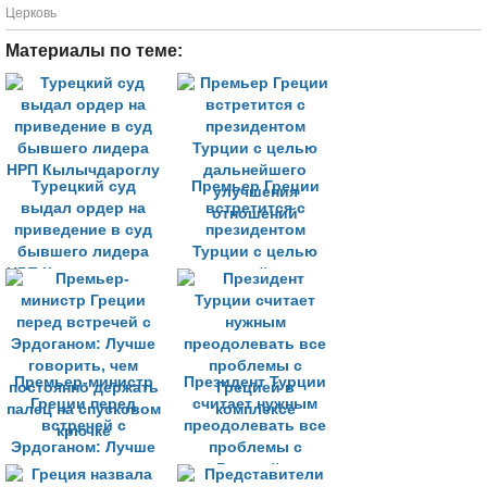
Церковь
Материалы по теме:
Турецкий суд
Премьер Греции
выдал ордер на
встретится с
приведение в суд
президентом
бывшего лидера
Турции с целью
НРП Кылычдароглу
дальнейшего
улучшения
отношений
Премьер-министр
Президент Турции
Греции перед
считает нужным
встречей с
преодолевать все
Эрдоганом: Лучше
проблемы с
говорить, чем
Грецией в