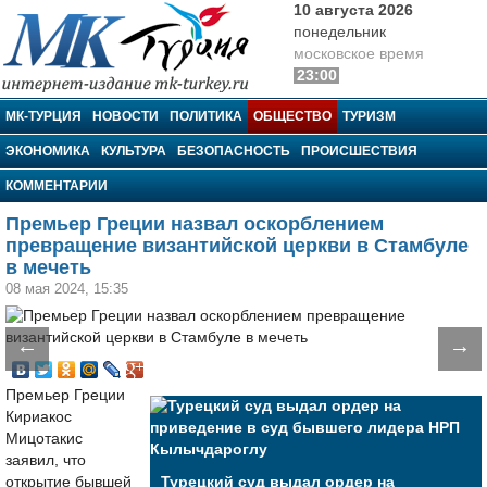
10 августа 2026
понедельник
московское время
23:00
МК-Турция
МК-ТУРЦИЯ
НОВОСТИ
ПОЛИТИКА
ОБЩЕСТВО
ТУРИЗМ
ЭКОНОМИКА
КУЛЬТУРА
БЕЗОПАСНОСТЬ
ПРОИСШЕСТВИЯ
КОММЕНТАРИИ
Премьер Греции назвал оскорблением
превращение византийской церкви в Стамбуле
в мечеть
08 мая 2024, 15:35
←
→
Премьер Греции
Кириакос
Мицотакис
заявил, что
открытие бывшей
Турецкий суд выдал ордер на