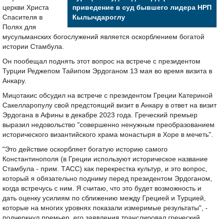
церкви Христа
приведение в суд бывшего лидера НРП
Спасителя в
Кылычдароглу
Полях для
мусульманских богослужений является оскорблением богатой
истории Стамбула.
Он пообещал поднять этот вопрос на встрече с президентом
Турции Реджепом Тайипом Эрдоганом 13 мая во время визита в
Анкару.
Мицотакис обсудил на встрече с президентом Греции Катериной
Сакелларопулу свой предстоящий визит в Анкару в ответ на визит
Эрдогана в Афины в декабре 2023 года. Греческий премьер
выразил недовольство "совершенно ненужным преобразованием
исторического византийского храма монастыря в Хоре в мечеть".
"Это действие оскорбляет богатую историю самого
Константинополя (в Греции используют историческое название
Стамбула - прим. ТАСС) как перекрестка культур, и это вопрос,
который я обязательно подниму перед президентом Эрдоганом,
когда встречусь с ним. Я считаю, что это будет возможность и
дать оценку усилиям по сближению между Грецией и Турцией,
которые на многих уровнях показали измеримые результаты", -
подчеркнул премьер, его заявления транслировал греческий