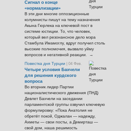
Сигнал о конце
«нормализации»
В эти дни многие оппозиционные
колумнисты пишут на тему назначения
Акына Гюрлека на ключевой пост в
системе юстиции. То, что человек,
который вел резонансное дело мэра
Стамбула Имамоглу, вдруг получил столь
высокие полномочия, вызвало уйму
вопросов и негативной реакции. →
Повестка дня Турции
| 04 Фев.
Четыре условия Бахчели
для решения курдского
вопроса
Во вторник лидер Партии
националистического движения (ПНД)
Девлет Бахчели на заседании
парламентской группы озвучил ключевую
формулировку: «Пока Анатолия не
обретёт покой, Оджалан — надежду,
Ахметы — свои посты, а Демирташ —
свой дом, наша решимость