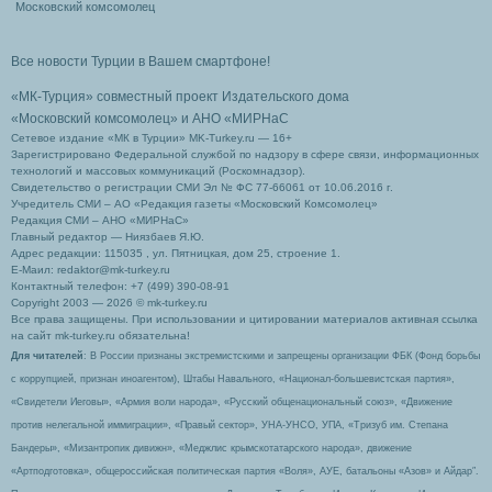
Московский комсомолец
Все новости Турции в Вашем смартфоне!
«МК-Турция» совместный проект Издательского дома
«Московский комсомолец»
и АНО «МИРНаС
Сетевое издание «МК в Турции» MK-Turkey.ru — 16+
Зарегистрировано Федеральной службой по надзору в сфере связи, информационных
технологий и массовых коммуникаций (Роскомнадзор).
Свидетельство о регистрации СМИ Эл № ФС 77-66061 от 10.06.2016 г.
Учредитель СМИ – АО «Редакция газеты «Московский Комсомолец»
Редакция СМИ – АНО «МИРНаС»
Главный редактор — Ниязбаев Я.Ю.
Адрес редакции: 115035 , ул. Пятницкая, дом 25, строение 1.
Е-Маил: redaktor@mk-turkey.ru
Контактный телефон: +7 (499) 390-08-91
Copyright 2003 — 2026 © mk-turkey.ru
Все права защищены. При использовании и цитировании материалов активная ссылка
на сайт mk-turkey.ru обязательна!
Для читателей
: В России признаны экстремистскими и запрещены организации ФБК (Фонд борьбы
с коррупцией, признан иноагентом), Штабы Навального, «Национал-большевистская партия»,
«Свидетели Иеговы», «Армия воли народа», «Русский общенациональный союз», «Движение
против нелегальной иммиграции», «Правый сектор», УНА-УНСО, УПА, «Тризуб им. Степана
Бандеры», «Мизантропик дивижн», «Меджлис крымскотатарского народа», движение
«Артподготовка», общероссийская политическая партия «Воля», АУЕ, батальоны «Азов» и Айдар″.