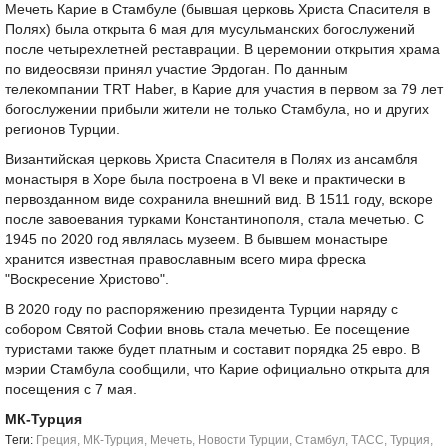
Мечеть Карие в Стамбуле (бывшая церковь Христа Спасителя в
Полях) была открыта 6 мая для мусульманских богослужений
после четырехлетней реставрации. В церемонии открытия храма
по видеосвязи принял участие Эрдоган. По данным
телекомпании TRT Haber, в Карие для участия в первом за 79 лет
богослужении прибыли жители не только Стамбула, но и других
регионов Турции.
Византийская церковь Христа Спасителя в Полях из ансамбля
монастыря в Хоре была построена в VI веке и практически в
первозданном виде сохранила внешний вид. В 1511 году, вскоре
после завоевания турками Константинополя, стала мечетью. С
1945 по 2020 год являлась музеем. В бывшем монастыре
хранится известная православным всего мира фреска
"Воскресение Христово".
В 2020 году по распоряжению президента Турции наряду с
собором Святой Софии вновь стала мечетью. Ее посещение
туристами также будет платным и составит порядка 25 евро. В
мэрии Стамбула сообщили, что Карие официально открыта для
посещения с 7 мая.
МК-Турция
Tеги:
Греция
,
МК-Турция
,
Мечеть
,
Новости Турции
,
Стамбул
,
ТАСС
,
Турция
,