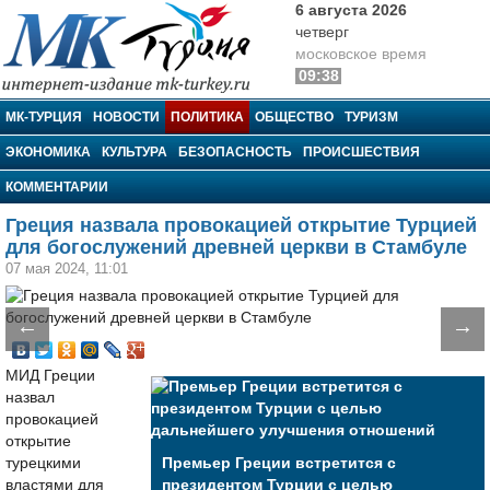
6 августа 2026
четверг
московское время
09:38
МК-Турция
МК-ТУРЦИЯ
НОВОСТИ
ПОЛИТИКА
ОБЩЕСТВО
ТУРИЗМ
ЭКОНОМИКА
КУЛЬТУРА
БЕЗОПАСНОСТЬ
ПРОИСШЕСТВИЯ
КОММЕНТАРИИ
Греция назвала провокацией открытие Турцией
для богослужений древней церкви в Стамбуле
07 мая 2024, 11:01
←
→
МИД Греции
назвал
провокацией
открытие
турецкими
Премьер Греции встретится с
властями для
президентом Турции с целью