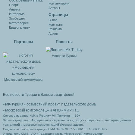
Образование и Наука
Комментарии
Спорт
Авторы
Анализ
Интервью
Cтраницы
Злоба дня
О нас
Фотогалерея
Контакты
Видеогалерея
Реклама
Архив
Партнеры
Проекты
Новости Турции
Московский комсомолец
Все новости Турции в Вашем смартфоне!
«МК-Турция» совместный проект Издательского дома
«Московский комсомолец»
и АНО «МИРНаС
Сетевое издание «МК в Турции» MK-Turkey.ru — 16+
Зарегистрировано Федеральной службой по надзору в сфере связи, информационных
технологий и массовых коммуникаций (Роскомнадзор).
Свидетельство о регистрации СМИ Эл № ФС 77-66061 от 10.06.2016 г.
Учредитель СМИ – АО «Редакция газеты «Московский Комсомолец»