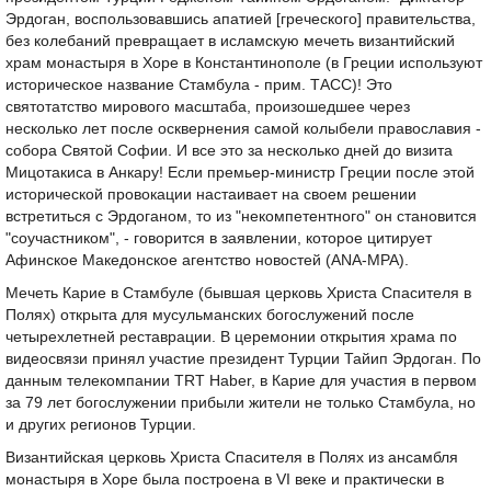
Эрдоган, воспользовавшись апатией [греческого] правительства,
без колебаний превращает в исламскую мечеть византийский
храм монастыря в Хоре в Константинополе (в Греции используют
историческое название Стамбула - прим. ТАСС)! Это
святотатство мирового масштаба, произошедшее через
несколько лет после осквернения самой колыбели православия -
собора Святой Софии. И все это за несколько дней до визита
Мицотакиса в Анкару! Если премьер-министр Греции после этой
исторической провокации настаивает на своем решении
встретиться с Эрдоганом, то из "некомпетентного" он становится
"соучастником", - говорится в заявлении, которое цитирует
Афинское Македонское агентство новостей (ANA-MPA).
Мечеть Карие в Стамбуле (бывшая церковь Христа Спасителя в
Полях) открыта для мусульманских богослужений после
четырехлетней реставрации. В церемонии открытия храма по
видеосвязи принял участие президент Турции Тайип Эрдоган. По
данным телекомпании TRT Haber, в Карие для участия в первом
за 79 лет богослужении прибыли жители не только Стамбула, но
и других регионов Турции.
Византийская церковь Христа Спасителя в Полях из ансамбля
монастыря в Хоре была построена в VI веке и практически в