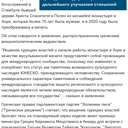
богослужений в
дальнейшего улучшения отношений
Стамбуле бывшей
церкви Христа Спасителя в Полях из ансамбля монастыря в
Хоре, которая более 70 лет была музеем, а в 2020 году была
преобразована в мечеть.
Об этом говорится в заявлении, распространенном греческим
внешнеполитическим ведомством.
"Решение турецких властей о начале работы монастыря в Хоре в
качестве мусульманской мечети представляет собой провокацию
для международного сообщества, поскольку оно изменяет и
оскорбляет его статус как памятника всемирного культурного
наследия ЮНЕСКО, принадлежащего человечеству. Сохранение
универсального характера памятников и соблюдение
международных стандартов защиты религиозного и культурного
наследия является четким международным обязательством,
связывающим все государства", - сказано в заявлении.
Греческая правая парламентская партия "Эллиники лиси"
("Греческое решение") считает, что решение турецких властей
бросает тень на планируемый через неделю визит премьер-
министра Греции Кириакоса Мицотакиса в Анкару для встречи с
президентом Турции Реджепом Тайипом Эрдоганом. "Диктатор