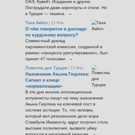
ОАЭ, Кувейт, Иордания и другие.
Пострадали даже аэропорты и отели. Но
в Турции — тишина. →
Таха Акйол
| 23 Фев.
О чём говорится в докладе
по курдскому вопросу?
Совместный доклад
парламентской комиссии, созданной в
рамках «процесса урегулирования», был
принят 47 голосами. →
Повестка дня Турции
| 13 Фев.
Назначение Акына Гюрлека:
Сигнал о конце
«нормализации»
В эти дни многие оппозиционные
колумнисты пишут на тему назначения
Акына Гюрлека на ключевой пост в
системе юстиции. То, что человек,
который вел резонансное дело мэра
Стамбула Имамоглу, вдруг получил столь
высокие полномочия, вызвало уйму
вопросов и негативной реакции. →