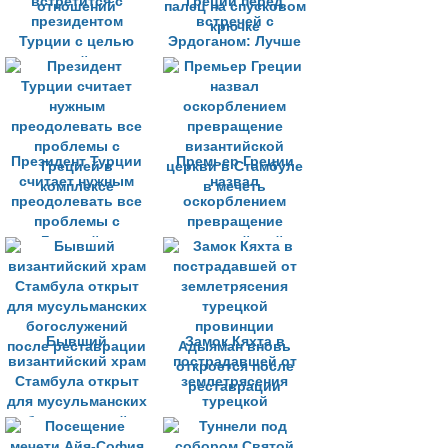
встретится с
Греции перед
президентом
встречей с
Турции с целью
Эрдоганом: Лучше
дальнейшего
говорить, чем
улучшения
постоянно держать
отношений
палец на спусковом
крючке
Президент Турции
Премьер Греции
считает нужным
назвал
преодолевать все
оскорблением
проблемы с
превращение
Грецией в
византийской
комплексе
церкви в Стамбуле
в мечеть
Бывший
Замок Кяхта в
византийский храм
пострадавшей от
Стамбула открыт
землетрясения
для мусульманских
турецкой
богослужений
провинции
после реставрации
Адыяман вновь