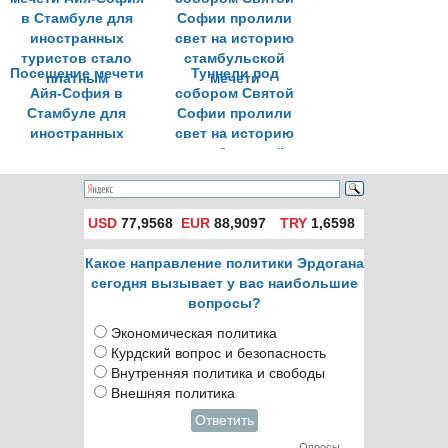
откроется после
реставрации
Посещение мечети
Туннели под
Айя-София в
собором Святой
Стамбуле для
Софии пролили
иностранных
свет на историю
туристов стало
стамбульской
платным
мечети
USD
77,9568
EUR
88,9097
TRY
1,6598
Какое направление политики Эрдогана
сегодня вызывает у вас наибольшие
вопросы?
Экономическая политика
Курдский вопрос и безопасность
Внутренняя политика и свободы
Внешняя политика
Ответить
Опросы →