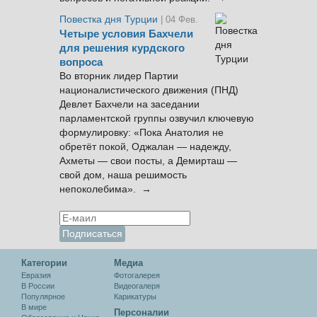
Повестка дня Турции
| 04 Фев.
Четыре условия Бахчели
для решения курдского
вопроса
Во вторник лидер Партии
националистического движения (ПНД)
Девлет Бахчели на заседании
парламентской группы озвучил ключевую
формулировку: «Пока Анатолия не
обретёт покой, Оджалан — надежду,
Ахметы — свои посты, а Демирташ —
свой дом, наша решимость
непоколебима». →
Категории
Медиа
Евразия
Фотогалерея
В России
Видеогалеря
Популярное
Карикатуры
В мире
Персоналии