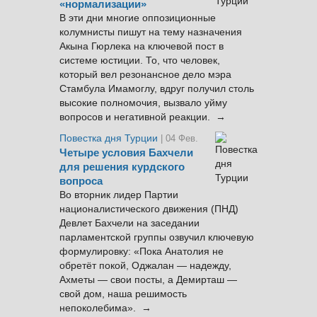
«нормализации»
В эти дни многие оппозиционные
колумнисты пишут на тему назначения
Акына Гюрлека на ключевой пост в
системе юстиции. То, что человек,
который вел резонансное дело мэра
Стамбула Имамоглу, вдруг получил столь
высокие полномочия, вызвало уйму
вопросов и негативной реакции. →
Повестка дня Турции
| 04 Фев.
Четыре условия Бахчели
для решения курдского
вопроса
Во вторник лидер Партии
националистического движения (ПНД)
Девлет Бахчели на заседании
парламентской группы озвучил ключевую
формулировку: «Пока Анатолия не
обретёт покой, Оджалан — надежду,
Ахметы — свои посты, а Демирташ —
свой дом, наша решимость
непоколебима». →