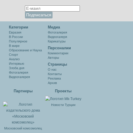
Категории
Медиа
Евразия
Фотогалерея
В России
Видеогалеря
Популярное
Карикатуры
В мире
Персоналии
Образование и Наука
Комментарии
Спорт
Авторы
Анализ
Интервью
Cтраницы
Злоба дня
О нас
Фотогалерея
Контакты
Видеогалерея
Реклама
Архив
Партнеры
Проекты
Новости Турции
Московский комсомолец