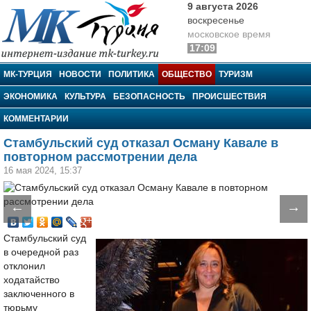
9 августа 2026
воскресенье
московское время
17:09
МК-Турция
МК-ТУРЦИЯ
НОВОСТИ
ПОЛИТИКА
ОБЩЕСТВО
ТУРИЗМ
ЭКОНОМИКА
КУЛЬТУРА
БЕЗОПАСНОСТЬ
ПРОИСШЕСТВИЯ
КОММЕНТАРИИ
Стамбульский суд отказал Осману Кавале в
повторном рассмотрении дела
16 мая 2024, 15:37
←
→
Стамбульский суд
в очередной раз
отклонил
ходатайство
заключенного в
тюрьму