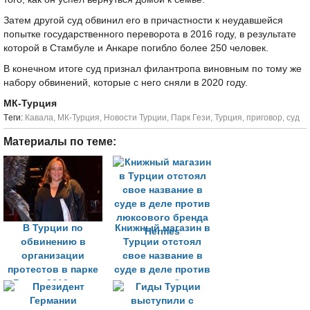
Затем другой суд обвинил его в причастности к неудавшейся
попытке государственного переворота в 2016 году, в результате
которой в Стамбуле и Анкаре погибло более 250 человек.
В конечном итоге суд признал филантропа виновным по тому же
набору обвинений, которые с него сняли в 2020 году.
МК-Турция
Tеги:
Кавала
,
МК-Турция
,
Новости Турции
,
Парк Гези
,
Турция
,
приговор
,
суд
Материалы по теме:
В Турции по
Книжный магазин в
обвинению в
Турции отстоял
организации
свое название в
протестов в парке
суде в деле против
Гези в 2013 году
люксового бренда
задержан
Hermes