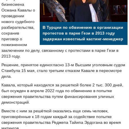
бизнесмена
Османа Кавалы о
проведении
нового судебного
разбирательства,
В Турции по обвинению в организации
сохранив
протестов в парке Гези в 2013 году
приговор о
задержан известный кастинг-менеджер
пожизненном
заключении по делу, связанному с протестами в парке Гези в
2013 году.
Решение, принятое единогласно 13-м Высшим уголовным судом
Стамбула 15 мая, стало третьим отказом Кавале в пересмотре
дела.
Кавала, который находился за решеткой более 2 тыс. 300 дней,
был осужден в апреле 2022 года по обвинению в попытке
свержения правительства путем финансирования уличных
демонстраций.
Вместе с ним за решёткой оказались еще семь человек,
приговорённые к 18 годам каждый за содействие попытке
свержения правительства Реджепа Тайипа Эрдогана во время
митингов.