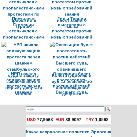
известный кастинг-
менеджер
Президент
Гиды Турции
Германии
выступили с
столкнулся с
протестом против
пропалестинскими
новых требований
протестами по
знания
прибытии в
иностранного
Турцию
языка
НРП начала
Оппозиция будет
сидячую акцию
протестовать
протеста перед
против действий
зданием
Высшего суда,
стамбульского
обвинившего
суда в защиту
Конституционный
заключенного в
суд за решение об
тюрьму депутата
освобождении
USD
77,9568
EUR
88,9097
TRY
1,6598
Аталая
депутата
Какое направление политики Эрдогана