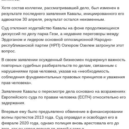
Хотя состав коллегии, рассматривавшей дело, был изменен в
результате последнего заявления Кавалы, инициированного его
адвокатом 30 апреля, результат остался неизменным.
Суд отклонил ходатайство Кавалы на фоне продолжающихся
дискуссий по делу парка Гези, а недавние переговоры между
Эрдоганом и лидером основной оппозиционной Народно-
республиканской партии (НРП) Озгюром Озелем затронули этот
вопрос.
В своем заявлении осужденный бизнесмен подчеркнул важность
повторных судебных разбирательств по делам, связанным с
нарушениями прав человека, указав на «необходимость
соблюдения фундаментальных правовых принципов и уважения
прав человека».
Заявление Кавалы о пересмотре дела основано на возражениях
Европейского суда по правам человека (ЕСПЧ) относительно его
задержания.
Впервые ему было предъявлено обвинение в финансировании
волны протестов 2013 года. Суд оправдал и освободил его в
феврале 2020 года, однако полиция вновь арестовала его до
того, как он успел вернуться домой к семье.