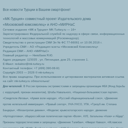
Все новости Турции в Вашем смартфоне!
«МК-Турция» совместный проект Издательского дома
«Московский комсомолец»
и АНО «МИРНаС
Сетевое издание «МК в Турции» MK-Turkey.ru — 16+
Зарегистрировано Федеральной службой по надзору в сфере связи, информационных
технологий и массовых коммуникаций (Роскомнадзор).
Свидетельство о регистрации СМИ Эл № ФС 77-66061 от 10.06.2016 г.
Учредитель СМИ – АО «Редакция газеты «Московский Комсомолец»
Редакция СМИ – АНО «МИРНаС»
Главный редактор — Ниязбаев Я.Ю.
Адрес редакции: 115035 , ул. Пятницкая, дом 25, строение 1.
Е-Маил: redaktor@mk-turkey.ru
Контактный телефон: +7 (499) 390-08-91
Copyright 2003 — 2026 © mk-turkey.ru
Все права защищены. При использовании и цитировании материалов активная ссылка
на сайт mk-turkey.ru обязательна!
Для читателей
: В России признаны экстремистскими и запрещены организации ФБК (Фонд борьбы
с коррупцией, признан иноагентом), Штабы Навального, «Национал-большевистская партия»,
«Свидетели Иеговы», «Армия воли народа», «Русский общенациональный союз», «Движение
против нелегальной иммиграции», «Правый сектор», УНА-УНСО, УПА, «Тризуб им. Степана
Бандеры», «Мизантропик дивижн», «Меджлис крымскотатарского народа», движение
«Артподготовка», общероссийская политическая партия «Воля», АУЕ, батальоны «Азов» и Айдар″.
Признаны террористическими и запрещены: «Движение Талибан», «Имарат Кавказ», «Исламское