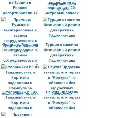
из Турции в
представил в
Россию
парламенте 20-
депортировали 17
метровый список
преступников
международных
преступников,
задержанных в
Турции
Премьер: Румыния
Турция отменила
заинтересована в
безвизовый режим
тесном
для граждан
сотрудничестве с
Таджикистана
Турцией в военной
области
Сторонники ИГ из
Партия Эрдогана
Таджикистана и
заявила, что теракт
Киргизии
в "Крокусе" не
задержаны в
обошелся без
Стамбуле за
зарубежных