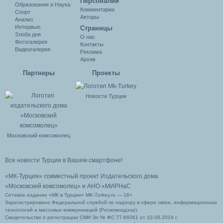
Персоналии
Образование и Наука
Комментарии
Спорт
Авторы
Анализ
Интервью
Cтраницы
Злоба дня
О нас
Фотогалерея
Контакты
Видеогалерея
Реклама
Архив
Партнеры
Проекты
Новости Турции
Московский комсомолец
Все новости Турции в Вашем смартфоне!
«МК-Турция» совместный проект Издательского дома
«Московский комсомолец»
и АНО «МИРНаС
Сетевое издание «МК в Турции» MK-Turkey.ru — 16+
Зарегистрировано Федеральной службой по надзору в сфере связи, информационных
технологий и массовых коммуникаций (Роскомнадзор).
Свидетельство о регистрации СМИ Эл № ФС 77-66061 от 10.06.2016 г.