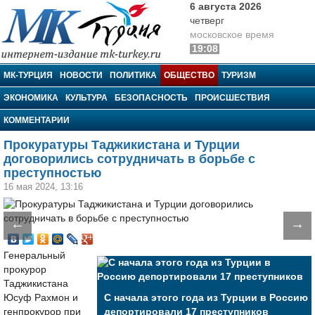
6 августа 2026
четверг
московское время
19:08
МК-Турция
МК-ТУРЦИЯ
НОВОСТИ
ПОЛИТИКА
ОБЩЕСТВО
ТУРИЗМ
ЭКОНОМИКА
КУЛЬТУРА
БЕЗОПАСНОСТЬ
ПРОИСШЕСТВИЯ
КОММЕНТАРИИ
Прокуратуры Таджикистана и Турции
договорились сотрудничать в борьбе с
преступностью
16 мая 2024, 13:16
←
→
Генеральный
прокурор
Таджикистана
Юсуф Рахмон и
С начала этого года из Турции в Россию
генпрокурор при
депортировали 17 преступников