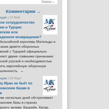
Опросы →
Комментарии →
рция
| 14 Май
ое сотрудничество
ии и Турции:
атизм или
жденное возвращение?
 бельгийской королевы Матильды и
сание девяти оборонных
шений с Турцией официально
няют двумя главными причинами:
йской угрозой и необходимостью
лять европейскую оборонную
шленность. →
рция
| 04 Март
у Иран не бьёт по
канским базам в
и
же несколько дней обстреливает
анские базы в странах
ского залива: Бахрейн, Катар,