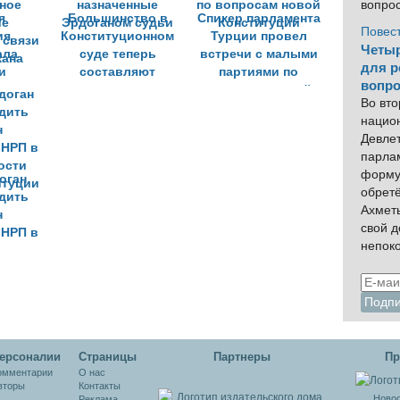
попытки
вопро
я
Большинство в
госпереворота
Спикер парламента
Повес
ия
Конституционном
Турции провел
Четыр
ала
суде теперь
встречи с малыми
для р
и
составляют
партиями по
вопро
ное
назначенные
вопросам новой
Во вто
ие
Эрдоганом судьи
Конституции
нацио
 связи
Девлет
жана
парла
форму
оган
обрет
дить
Ахмет
н
свой 
 НРП в
непок
ости
итуции
ерсоналии
Cтраницы
Партнеры
Пр
омментарии
О нас
вторы
Контакты
Новос
Реклама