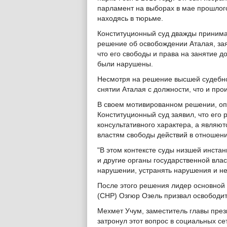
парламент на выборах в мае прошлого
находясь в тюрьме.
Конституционный суд дважды приним
решение об освобождении Аталая, за
что его свободы и права на занятие д
были нарушены.
Несмотря на решение высшей судебн
снятии Аталая с должности, что и про
В своем мотивированном решении, оп
Конституционный суд заявил, что его
консультативного характера, а являю
властям свободы действий в отношени
"В этом контексте суды низшей инстан
и другие органы государственной вла
нарушении, устранять нарушения и не
После этого решения лидер основной
(CHP) Озгюр Озель призвал освободить
Мехмет Учум, заместитель главы през
затронул этот вопрос в социальных се