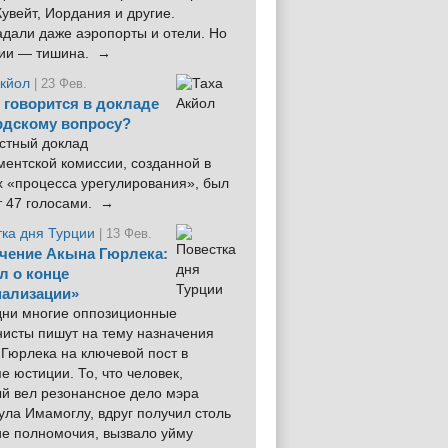
увейт, Иордания и другие.
дали даже аэропорты и отели. Но
ции — тишина. →
Акйол
| 23 Фев.
 говорится в докладе
рдскому вопросу?
стный доклад
ентской комиссии, созданной в
х «процесса урегулирования», был
т 47 голосами. →
тка дня Турции
| 13 Фев.
чение Акына Гюрлека:
л о конце
ализации»
 дни многие оппозиционные
нисты пишут на тему назначения
Гюрлека на ключевой пост в
е юстиции. То, что человек,
ый вел резонансное дело мэра
ла Имамоглу, вдруг получил столь
ие полномочия, вызвало уйму