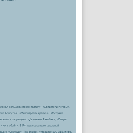
.
ционал-большевистская партия», «Свидетели Иеговы»,
пана Бандеры», «Мизантропик дивижн», «Меджлис
ическими и запрещены: «Движение Талибан», «Имарат
, «Колумбайн». В РФ признана нежелательной
радио «Свобода», The Insider, «Медиазона», ОВД-инфо.