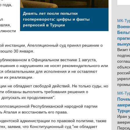
 года,
Девять лет после попытки
ал
госпереворота: цифры и факты
МК-Ту
являя,
репрессий в Турции
Военн
олжности
Бельг
прагм
выну
ой инстанции, Апелляционный суд принял решение о
Визит
изошло 30 января.
подпи
убликованном в Официальном вестнике 1 августа,
согла
 решения о нарушениях не носят рекомендательного или
объяс
тся обязательными для исполнения и не оставляют
росси
и их реализации.
укреп
промы
ции не обладают свободой действий. Не только суды, но
сти обязаны выполнять требования решения о
МК-Ту
 допускать их продолжения".
Почем
амери
 оппозиционной Республиканской народной партии
Турци
 Аталая и восстановить его права.
Иран у
идентской администрации по правовой политике, также
америк
тях, заявив, что Конституционный суд "не обладает
Персид