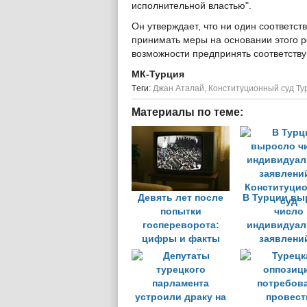
исполнительной властью".
Он утверждает, что ни один соответст
принимать меры на основании этого р
возможности предпринять соответств
МК-Турция
Tеги:
Джан Аталай
,
Конституционный суд Ту
Материалы по теме:
Девять лет после
В Турции вы
попытки
число
госпереворота:
индивидуа
цифры и факты
заявлени
репрессий в
Конституци
Турции
суд