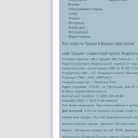
В мире
Образование и Наука
Спорт
Анализ
Интервью
Злоба дня
Фотогалерея
Видеогалерея
Все новости Турции в Вашем смартфоне!
«МК-Турция» совместный проект Издател
Сетевое издание «МК в Турции» MK-Turkey.ru — 1
Зарегистрировано Федеральной службой по надзо
Свидетельство о регистрации СМИ Эл № ФС 77-66
Учредитель СМИ – АО «Редакция газеты «Москов
Редакция СМИ – АНО «МИРНаС»
Главный редактор — Ниязбаев Я.Ю.
Адрес редакции: 115035 , ул. Пятницкая, дом 25, 
Е-Маил: redaktor@mk-turkey.ru
Контактный телефон: +7 (499) 390-08-91
Copyright 2003 — 2026 © mk-turkey.ru
Все права защищены. При использовании и цитиро
Для читателей
: В России признаны экстремистскими и 
«Армия воли народа», «Русский общенациональный сою
крымскотатарского народа», движение «Артподготовка»,
Кавказ», «Исламское государство» (ИГ, ИГИЛ), Джебхад
деятельность «Открытой России», издания «Проект Меди