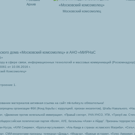
Архив
Московский комсомолец
ьского дома
«Московский комсомолец»
и АНО «МИРНаС
6+
ру в сфере связи, информационных технологий и массовых коммуникаций (Роскомнадзор)
061 от 10.06.2016 г.
ский Комсомолец»
строение 1.
вании материалов активная ссылка на сайт mk-turkey.ru обязательна!
запрещены организации ФБК (Фонд борьбы с коррупцией, признан иноагентом), Штабы Навального, «На
з», «Движение против нелегальной иммиграции», «Правый сектор», УНА-УНСО, УПА, «Тризуб им. Сте
 общероссийская политическая партия «Воля», АУЕ, батальоны «Азов» и Айдар″. Признаны террорист
-ан-Нусра, «АУМ Синрике», «Братья-мусульмане», «Аль-Каида в странах исламского Магриба», «Сеть»
а». СМИ-иноагентами признаны: телеканал «Дождь», «Медуза», «Важные истории», «Голос Америки», 