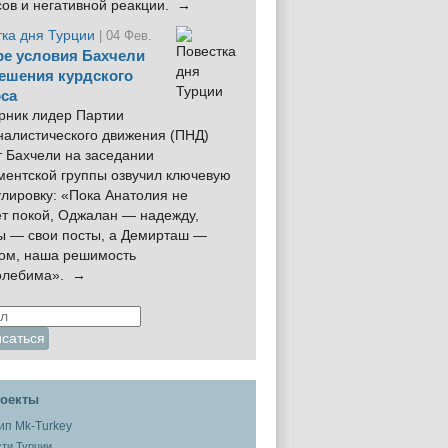
сов и негативной реакции. →
тка дня Турции
| 04 Фев.
е условия Бахчели
ешения курдского
са
рник лидер Партии
налистического движения (ПНД)
 Бахчели на заседании
ментской группы озвучил ключевую
лировку: «Пока Анатолия не
ёт покой, Оджалан — надежду,
ы — свои посты, а Демирташ —
дом, наша решимость
олебима». →
оекты
ти Турции