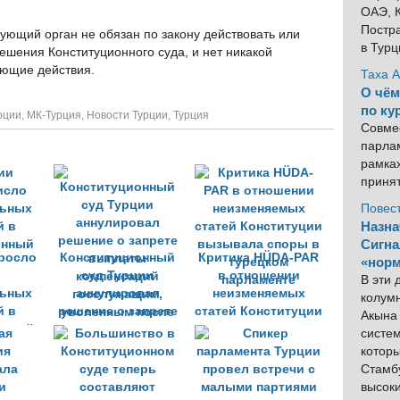
ОАЭ, К
Постра
вующий орган не обязан по закону действовать или
в Тур
ешения Конституционного суда, и нет никакой
ующие действия.
Таха 
О чём
по ку
рции
,
МК-Турция
,
Новости Турции
,
Турция
Совме
парлам
рамка
приня
Повес
Назна
Сигна
росло
Конституционный
Критика HÜDA-PAR
«норм
суд Турции
в отношении
В эти
льных
аннулировал
неизменяемых
колум
й в
решение о запрете
статей Конституции
Акына 
онный
выплаты
вызывала споры в
систем
компенсаций
турецком
котор
госслужащим,
парламенте
Стамбу
уволенным после
высок