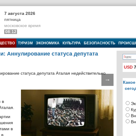
7 августа 2026
пятница
московское время
08:12
ЩЕСТВО
ТУРИЗМ
ЭКОНОМИКА
КУЛЬТУРА
БЕЗОПАСНОСТЬ
ПРОИСШ
и: Аннулирование статуса депутата
USD
7
→
Какое
сего
 в
Эк
Аталая.
Ку
Вн
артии
Вн
ишения
тами в
 в