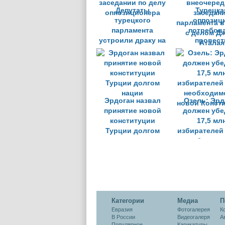
Депутаты
Турецка
турецкого
оппозиц
парламента
потребов
устроили драку на
провест
заседании по делу
внеочеред
оппозиционера
заседан
парламента в
с делом Д
Аталая
Эрдоган назвал
Озель: Эрд
принятие новой
должен убе
конституции
17,5 мл
Турции долгом
избирателей
нации
необходим
новой Конст
Категории
Медиа
П
Евразия
Фотогалерея
К
В России
Видеогалеря
А
Популярное
Карикатуры