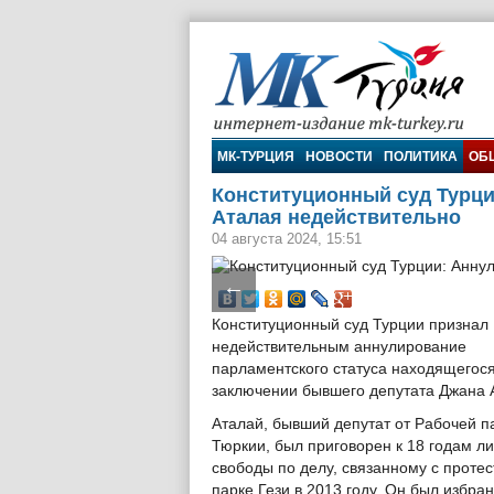
МК-Турция
МК-ТУРЦИЯ
НОВОСТИ
ПОЛИТИКА
ОБ
Конституционный суд Турци
Аталая недействительно
04 августа 2024, 15:51
←
Конституционный суд Турции признал
недействительным аннулирование
парламентского статуса находящегося
заключении бывшего депутата Джана 
Аталай, бывший депутат от Рабочей п
Тюркии, был приговорен к 18 годам л
свободы по делу, связанному с протес
парке Гези в 2013 году. Он был избран