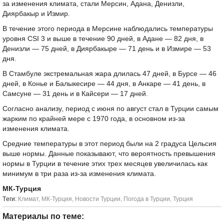
за изменения климата, стали Мерсин, Адана, Денизли,
Диярбакыр и Измир.
В течение этого периода в Мерсине наблюдались температуры
уровня CSI 3 и выше в течение 90 дней, в Адане — 82 дня, в
Денизли — 75 дней, в Диярбакыре — 71 день и в Измире — 53
дня.
В Стамбуле экстремальная жара длилась 47 дней, в Бурсе — 46
дней, в Конье и Балыкесире — 44 дня, в Анкаре — 41 день, в
Самсуне — 31 день и в Кайсери — 17 дней.
Согласно анализу, период с июня по август стал в Турции самым
жарким по крайней мере с 1970 года, в основном из-за
изменения климата.
Средние температуры в этот период были на 2 градуса Цельсия
выше нормы. Данные показывают, что вероятность превышения
нормы в Турции в течение этих трех месяцев увеличилась как
минимум в три раза из-за изменения климата.
МК-Турция
Tеги:
Климат
,
МК-Турция
,
Новости Турции
,
Погода в Турции
,
Турция
Материалы по теме: