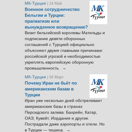
МК-Турция
| 14 Май
Военное сотрудничество
Бельгии и Турции:
прагматизм или
вынужденное возвращение?
Визит бельгийской королевы Матильды и
подписание девяти оборонных
соглашений с Турцией официально
объясняют двумя главными причинами:
российской угрозой и необходимостью
укреплять европейскую оборонную
промышленность. →
МК-Турция
| 04 Март
Почему Иран не бьёт по
американским базам в
Турции
Иран уже несколько дней обстреливает
американские базы в странах
Персидского залива: Бахрейн, Катар,
ОАЭ, Кувейт, Иордания и другие.
Пострадали даже аэропорты и отели. Но
в Турции — тишина. →