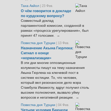
Таха Акйол
| 23 Фев.
О чём говорится в докладе
по курдскому вопросу?
Совместный доклад
парламентской комиссии, созданной в
рамках «процесса урегулирования», был
принят 47 голосами. →
Повестка дня Турции
| 13 Фев.
Назначение Акына Гюрлека:
Сигнал о конце
«нормализации»
В эти дни многие оппозиционные
колумнисты пишут на тему назначения
Акына Гюрлека на ключевой пост в
системе юстиции. То, что человек,
который вел резонансное дело мэра
Стамбула Имамоглу, вдруг получил столь
высокие полномочия, вызвало уйму
вопросов и негативной реакции. →
Повестка дня Турции
| 04 Фев.
Четыре условия Бахчели