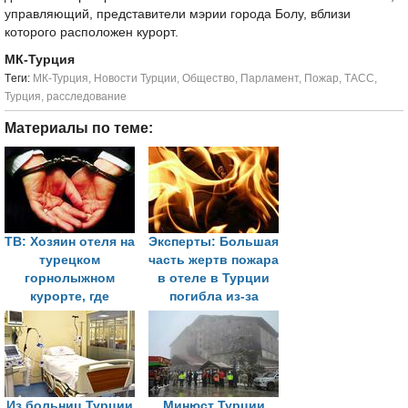
управляющий, представители мэрии города Болу, вблизи
которого расположен курорт.
МК-Турция
Tеги:
МК-Турция
,
Новости Турции
,
Общество
,
Парламент
,
Пожар
,
ТАСС
,
Турция
,
расследование
Материалы по теме:
ТВ: Хозяин отеля на
Эксперты: Большая
турецком
часть жертв пожара
горнолыжном
в отеле в Турции
курорте, где
погибла из-за
произошел
угарного газа
крупный пожар,
арестован
Из больниц Турции
Минюст Турции