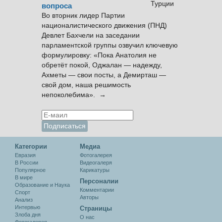
вопроса
Во вторник лидер Партии
националистического движения (ПНД)
Девлет Бахчели на заседании
парламентской группы озвучил ключевую
формулировку: «Пока Анатолия не
обретёт покой, Оджалан — надежду,
Ахметы — свои посты, а Демирташ —
свой дом, наша решимость
непоколебима». →
Категории
Медиа
Евразия
Фотогалерея
В России
Видеогалеря
Популярное
Карикатуры
В мире
Персоналии
Образование и Наука
Комментарии
Спорт
Авторы
Анализ
Интервью
Cтраницы
Злоба дня
О нас