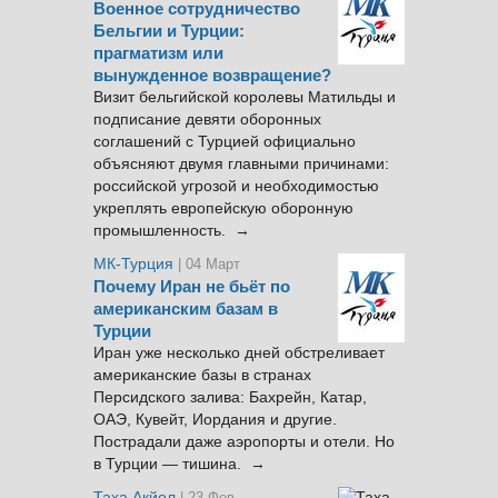
Военное сотрудничество
Бельгии и Турции:
прагматизм или
вынужденное возвращение?
Визит бельгийской королевы Матильды и
подписание девяти оборонных
соглашений с Турцией официально
объясняют двумя главными причинами:
российской угрозой и необходимостью
укреплять европейскую оборонную
промышленность. →
МК-Турция
| 04 Март
Почему Иран не бьёт по
американским базам в
Турции
Иран уже несколько дней обстреливает
американские базы в странах
Персидского залива: Бахрейн, Катар,
ОАЭ, Кувейт, Иордания и другие.
Пострадали даже аэропорты и отели. Но
в Турции — тишина. →
Таха Акйол
| 23 Фев.