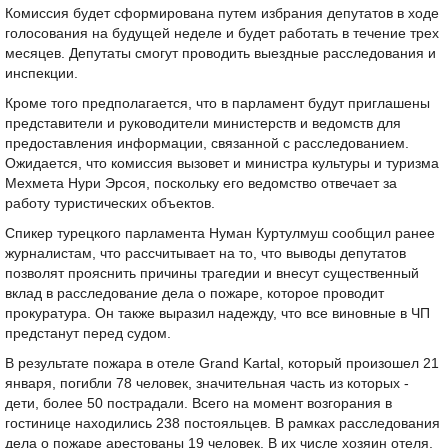
Комиссия будет сформирована путем избрания депутатов в ходе
голосования на будущей неделе и будет работать в течение трех
месяцев. Депутаты смогут проводить выездные расследования и
инспекции.
Кроме того предполагается, что в парламент будут приглашены
представители и руководители министерств и ведомств для
предоставления информации, связанной с расследованием.
Ожидается, что комиссия вызовет и министра культуры и туризма
Мехмета Нури Эрсоя, поскольку его ведомство отвечает за
работу туристических объектов.
Спикер турецкого парламента Нуман Куртулмуш сообщил ранее
журналистам, что рассчитывает на то, что выводы депутатов
позволят прояснить причины трагедии и внесут существенный
вклад в расследование дела о пожаре, которое проводит
прокуратура. Он также выразил надежду, что все виновные в ЧП
предстанут перед судом.
В результате пожара в отеле Grand Kartal, который произошел 21
января, погибли 78 человек, значительная часть из которых -
дети, более 50 пострадали. Всего на момент возгорания в
гостинице находились 238 постояльцев. В рамках расследования
дела о пожаре арестованы 19 человек. В их числе хозяин отеля,