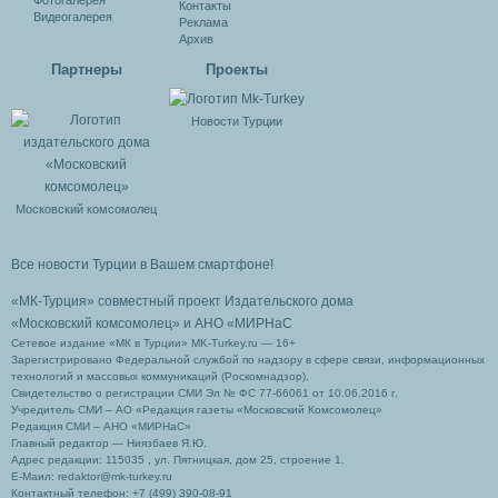
Фотогалерея
Контакты
Видеогалерея
Реклама
Архив
Партнеры
Проекты
Новости Турции
Московский комсомолец
Все новости Турции в Вашем смартфоне!
«МК-Турция» совместный проект Издательского дома
«Московский комсомолец»
и АНО «МИРНаС
Сетевое издание «МК в Турции» MK-Turkey.ru — 16+
Зарегистрировано Федеральной службой по надзору в сфере связи, информационных
технологий и массовых коммуникаций (Роскомнадзор).
Свидетельство о регистрации СМИ Эл № ФС 77-66061 от 10.06.2016 г.
Учредитель СМИ – АО «Редакция газеты «Московский Комсомолец»
Редакция СМИ – АНО «МИРНаС»
Главный редактор — Ниязбаев Я.Ю.
Адрес редакции: 115035 , ул. Пятницкая, дом 25, строение 1.
Е-Маил: redaktor@mk-turkey.ru
Контактный телефон: +7 (499) 390-08-91