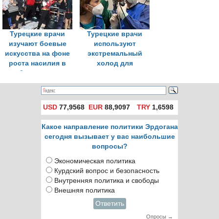
фоне рекордного
систему
числа записей к
здравоохранения
врачам
Турецкие врачи
Турецкие врачи
изучают боевые
используют
искусства на фоне
экстремальный
роста насилия в
холод для
больницах
улучшения
диагностики
заболеваний
легких
USD
77,9568
EUR
88,9097
TRY
1,6598
Какое направление политики Эрдогана
сегодня вызывает у вас наибольшие
вопросы?
Экономическая политика
Курдский вопрос и безопасность
Внутренняя политика и свободы
Внешняя политика
Ответить
Опросы →