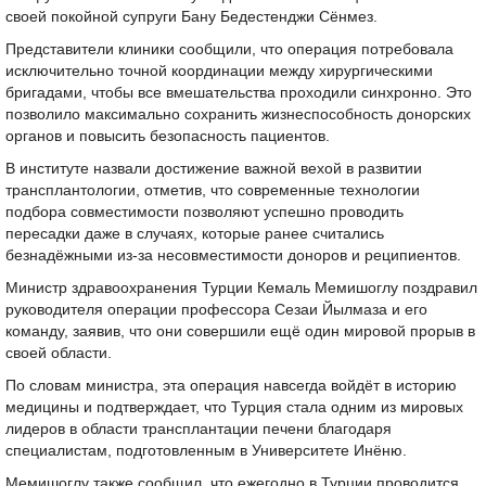
своей покойной супруги Бану Бедестенджи Сёнмез.
Представители клиники сообщили, что операция потребовала
исключительно точной координации между хирургическими
бригадами, чтобы все вмешательства проходили синхронно. Это
позволило максимально сохранить жизнеспособность донорских
органов и повысить безопасность пациентов.
В институте назвали достижение важной вехой в развитии
трансплантологии, отметив, что современные технологии
подбора совместимости позволяют успешно проводить
пересадки даже в случаях, которые ранее считались
безнадёжными из-за несовместимости доноров и реципиентов.
Министр здравоохранения Турции Кемаль Мемишоглу поздравил
руководителя операции профессора Сезаи Йылмаза и его
команду, заявив, что они совершили ещё один мировой прорыв в
своей области.
По словам министра, эта операция навсегда войдёт в историю
медицины и подтверждает, что Турция стала одним из мировых
лидеров в области трансплантации печени благодаря
специалистам, подготовленным в Университете Инёню.
Мемишоглу также сообщил, что ежегодно в Турции проводится