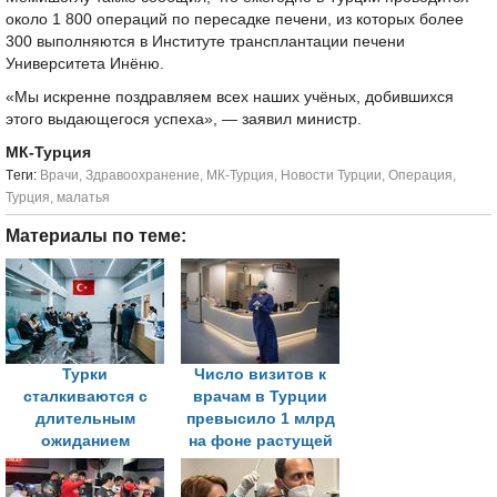
около 1 800 операций по пересадке печени, из которых более
300 выполняются в Институте трансплантации печени
Университета Инёню.
«Мы искренне поздравляем всех наших учёных, добившихся
этого выдающегося успеха», — заявил министр.
МК-Турция
Tеги:
Врачи
,
Здравоохранение
,
МК-Турция
,
Новости Турции
,
Операция
,
Турция
,
малатья
Материалы по теме:
Турки
Число визитов к
сталкиваются с
врачам в Турции
длительным
превысило 1 млрд
ожиданием
на фоне растущей
медицинских
нагрузки на
обследований на
государственную