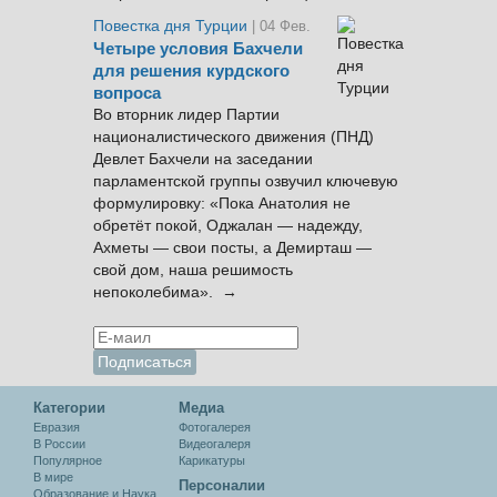
Повестка дня Турции
| 04 Фев.
Четыре условия Бахчели
для решения курдского
вопроса
Во вторник лидер Партии
националистического движения (ПНД)
Девлет Бахчели на заседании
парламентской группы озвучил ключевую
формулировку: «Пока Анатолия не
обретёт покой, Оджалан — надежду,
Ахметы — свои посты, а Демирташ —
свой дом, наша решимость
непоколебима». →
Категории
Медиа
Евразия
Фотогалерея
В России
Видеогалеря
Популярное
Карикатуры
В мире
Персоналии
Образование и Наука