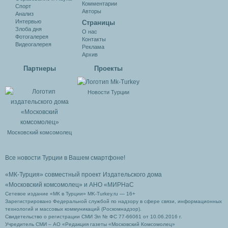
Комментарии
Спорт
Авторы
Анализ
Интервью
Cтраницы
Злоба дня
О нас
Фотогалерея
Контакты
Видеогалерея
Реклама
Архив
Партнеры
Проекты
Новости Турции
Московский комсомолец
Все новости Турции в Вашем смартфоне!
«МК-Турция» совместный проект Издательского дома
«Московский комсомолец»
и АНО «МИРНаС
Сетевое издание «МК в Турции» MK-Turkey.ru — 16+
Зарегистрировано Федеральной службой по надзору в сфере связи, информационных
технологий и массовых коммуникаций (Роскомнадзор).
Свидетельство о регистрации СМИ Эл № ФС 77-66061 от 10.06.2016 г.
Учредитель СМИ – АО «Редакция газеты «Московский Комсомолец»