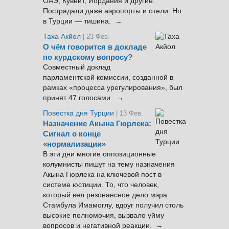
ОАЭ, Кувейт, Иордания и другие.
Пострадали даже аэропорты и отели. Но
в Турции — тишина. →
Таха Акйол
| 23 Фев.
О чём говорится в докладе
по курдскому вопросу?
Совместный доклад
парламентской комиссии, созданной в
рамках «процесса урегулирования», был
принят 47 голосами. →
Повестка дня Турции
| 13 Фев.
Назначение Акына Гюрлека:
Сигнал о конце
«нормализации»
В эти дни многие оппозиционные
колумнисты пишут на тему назначения
Акына Гюрлека на ключевой пост в
системе юстиции. То, что человек,
который вел резонансное дело мэра
Стамбула Имамоглу, вдруг получил столь
высокие полномочия, вызвало уйму
вопросов и негативной реакции. →