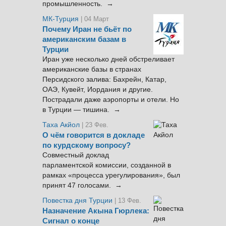
промышленность. →
МК-Турция
| 04 Март
Почему Иран не бьёт по
американским базам в
Турции
Иран уже несколько дней обстреливает
американские базы в странах
Персидского залива: Бахрейн, Катар,
ОАЭ, Кувейт, Иордания и другие.
Пострадали даже аэропорты и отели. Но
в Турции — тишина. →
Таха Акйол
| 23 Фев.
О чём говорится в докладе
по курдскому вопросу?
Совместный доклад
парламентской комиссии, созданной в
рамках «процесса урегулирования», был
принят 47 голосами. →
Повестка дня Турции
| 13 Фев.
Назначение Акына Гюрлека:
Сигнал о конце