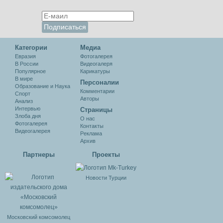
Категории
Медиа
Евразия
Фотогалерея
В России
Видеогалеря
Популярное
Карикатуры
В мире
Персоналии
Образование и Наука
Комментарии
Спорт
Авторы
Анализ
Интервью
Cтраницы
Злоба дня
О нас
Фотогалерея
Контакты
Видеогалерея
Реклама
Архив
Партнеры
Проекты
Новости Турции
Московский комсомолец