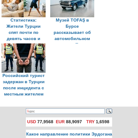
уровня
Статистика:
Музей TOFAŞ в
Жители Турции
Бурсе
спят почти по
рассказывает об
девять часов и
автомобильном
уделяют спорту
наследии Турции
всего 12 минут в
день
Российский турист
задержан в Турции
после инцидента с
местным жителем
USD
77,9568
EUR
88,9097
TRY
1,6598
Какое направление политики Эрдогана