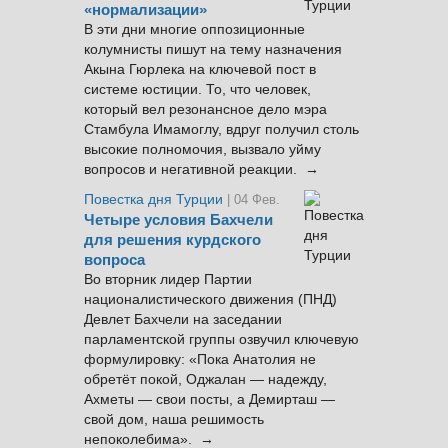
«нормализации»
В эти дни многие оппозиционные
колумнисты пишут на тему назначения
Акына Гюрлека на ключевой пост в
системе юстиции. То, что человек,
который вел резонансное дело мэра
Стамбула Имамоглу, вдруг получил столь
высокие полномочия, вызвало уйму
вопросов и негативной реакции. →
Повестка дня Турции
| 04 Фев.
Четыре условия Бахчели
для решения курдского
вопроса
Во вторник лидер Партии
националистического движения (ПНД)
Девлет Бахчели на заседании
парламентской группы озвучил ключевую
формулировку: «Пока Анатолия не
обретёт покой, Оджалан — надежду,
Ахметы — свои посты, а Демирташ —
свой дом, наша решимость
непоколебима». →