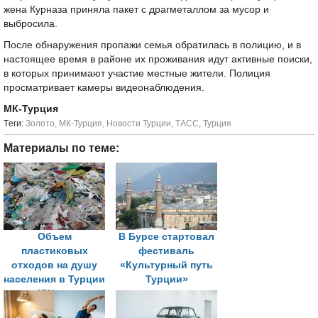
жена Курназа приняла пакет с драгметаллом за мусор и
выбросила.
После обнаружения пропажи семья обратилась в полицию, и в
настоящее время в районе их проживания идут активные поиски,
в которых принимают участие местные жители. Полиция
просматривает камеры видеонаблюдения.
МК-Турция
Tеги:
Золото
,
МК-Турция
,
Новости Турции
,
ТАСС
,
Турция
Материалы по теме:
Объем
В Бурсе стартовал
пластиковых
фестиваль
отходов на душу
«Культурный путь
населения в Турции
Турции»
на 45% выше
среднемирового