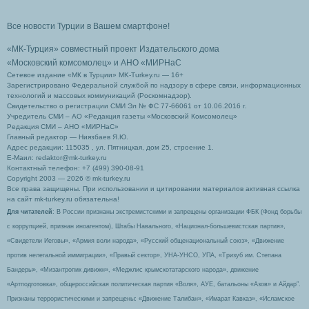
Все новости Турции в Вашем смартфоне!
«МК-Турция» совместный проект Издательского дома
«Московский комсомолец»
и АНО «МИРНаС
Сетевое издание «МК в Турции» MK-Turkey.ru — 16+
Зарегистрировано Федеральной службой по надзору в сфере связи, информационных
технологий и массовых коммуникаций (Роскомнадзор).
Свидетельство о регистрации СМИ Эл № ФС 77-66061 от 10.06.2016 г.
Учредитель СМИ – АО «Редакция газеты «Московский Комсомолец»
Редакция СМИ – АНО «МИРНаС»
Главный редактор — Ниязбаев Я.Ю.
Адрес редакции: 115035 , ул. Пятницкая, дом 25, строение 1.
Е-Маил: redaktor@mk-turkey.ru
Контактный телефон: +7 (499) 390-08-91
Copyright 2003 — 2026 © mk-turkey.ru
Все права защищены. При использовании и цитировании материалов активная ссылка
на сайт mk-turkey.ru обязательна!
Для читателей
: В России признаны экстремистскими и запрещены организации ФБК (Фонд борьбы
с коррупцией, признан иноагентом), Штабы Навального, «Национал-большевистская партия»,
«Свидетели Иеговы», «Армия воли народа», «Русский общенациональный союз», «Движение
против нелегальной иммиграции», «Правый сектор», УНА-УНСО, УПА, «Тризуб им. Степана
Бандеры», «Мизантропик дивижн», «Меджлис крымскотатарского народа», движение
«Артподготовка», общероссийская политическая партия «Воля», АУЕ, батальоны «Азов» и Айдар″.
Признаны террористическими и запрещены: «Движение Талибан», «Имарат Кавказ», «Исламское