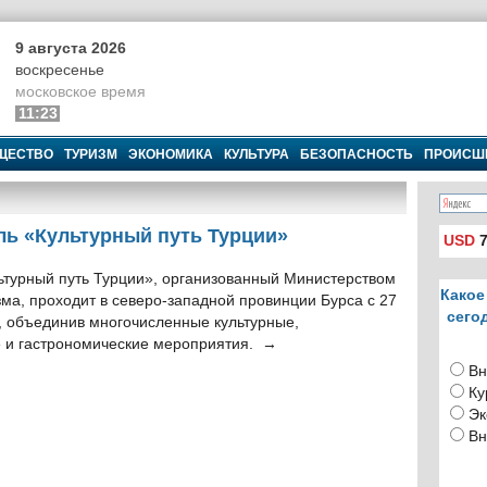
9 августа 2026
воскресенье
московское время
11:23
ЩЕСТВО
ТУРИЗМ
ЭКОНОМИКА
КУЛЬТУРА
БЕЗОПАСНОСТЬ
ПРОИСШ
ль «Культурный путь Турции»
USD
7
ьтурный путь Турции», организованный Министерством
Какое
зма, проходит в северо-западной провинции Бурса с 27
сего
, объединив многочисленные культурные,
 и гастрономические мероприятия. →
Вн
Ку
Эк
Вн