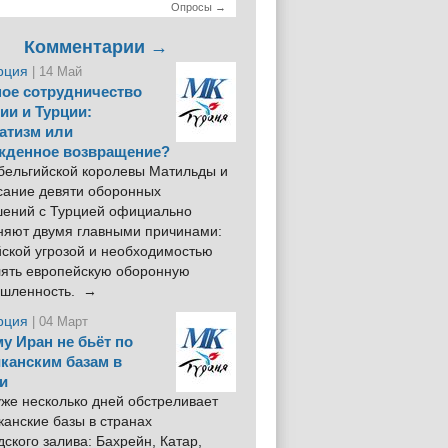
Опросы →
Комментарии →
рция
| 14 Май
ое сотрудничество
ии и Турции:
атизм или
жденное возвращение?
 бельгийской королевы Матильды и
сание девяти оборонных
шений с Турцией официально
няют двумя главными причинами:
йской угрозой и необходимостью
лять европейскую оборонную
шленность. →
рция
| 04 Март
у Иран не бьёт по
канским базам в
и
же несколько дней обстреливает
анские базы в странах
ского залива: Бахрейн, Катар,