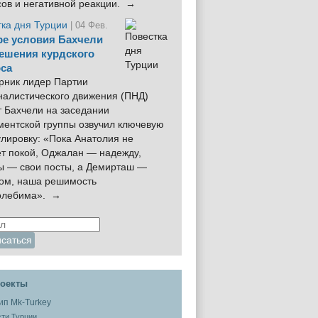
сов и негативной реакции. →
тка дня Турции
| 04 Фев.
е условия Бахчели
ешения курдского
са
рник лидер Партии
налистического движения (ПНД)
 Бахчели на заседании
ментской группы озвучил ключевую
лировку: «Пока Анатолия не
ёт покой, Оджалан — надежду,
ы — свои посты, а Демирташ —
дом, наша решимость
олебима». →
оекты
ти Турции