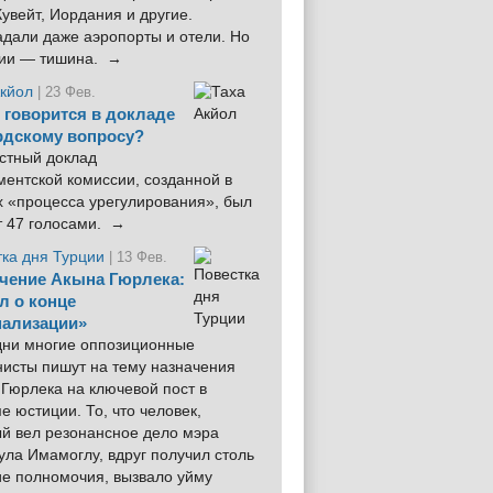
увейт, Иордания и другие.
дали даже аэропорты и отели. Но
ции — тишина. →
Акйол
| 23 Фев.
 говорится в докладе
рдскому вопросу?
стный доклад
ентской комиссии, созданной в
х «процесса урегулирования», был
т 47 голосами. →
тка дня Турции
| 13 Фев.
чение Акына Гюрлека:
л о конце
ализации»
 дни многие оппозиционные
нисты пишут на тему назначения
Гюрлека на ключевой пост в
е юстиции. То, что человек,
ый вел резонансное дело мэра
ла Имамоглу, вдруг получил столь
ие полномочия, вызвало уйму