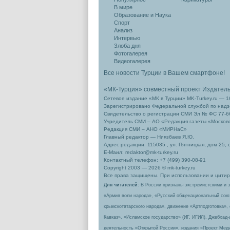
В мире
Образование и Наука
Спорт
Анализ
Интервью
Злоба дня
Фотогалерея
Видеогалерея
Все новости Турции в Вашем смартфоне!
«МК-Турция» совместный проект Издател
Сетевое издание «МК в Турции» MK-Turkey.ru — 1
Зарегистрировано Федеральной службой по надзо
Свидетельство о регистрации СМИ Эл № ФС 77-66
Учредитель СМИ – АО «Редакция газеты «Москов
Редакция СМИ – АНО «МИРНаС»
Главный редактор — Ниязбаев Я.Ю.
Адрес редакции: 115035 , ул. Пятницкая, дом 25, 
Е-Маил: redaktor@mk-turkey.ru
Контактный телефон: +7 (499) 390-08-91
Copyright 2003 — 2026 © mk-turkey.ru
Все права защищены. При использовании и цитиро
Для читателей
: В России признаны экстремистскими и 
«Армия воли народа», «Русский общенациональный сою
крымскотатарского народа», движение «Артподготовка»,
Кавказ», «Исламское государство» (ИГ, ИГИЛ), Джебхад
деятельность «Открытой России», издания «Проект Меди