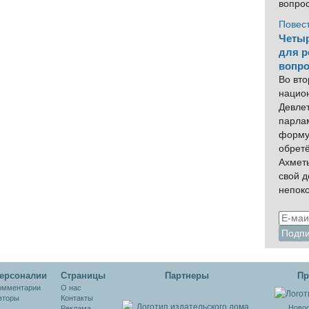
вопро
Повес
Четыр
для р
вопро
Во вто
нацио
Девлет
парла
форму
обрет
Ахмет
свой 
непок
ерсоналии
Cтраницы
Партнеры
Пр
омментарии
О нас
вторы
Контакты
Новос
Реклама