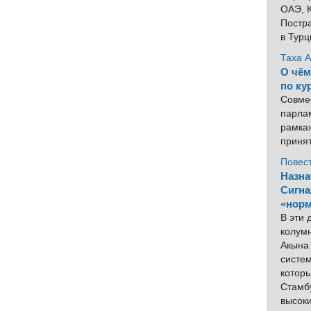
ОАЭ, К
Постра
в Тур
Таха 
О чём
по ку
Совме
парлам
рамка
приня
Повес
Назна
Сигна
«норм
В эти
колум
Акына 
систем
котор
Стамбу
высок