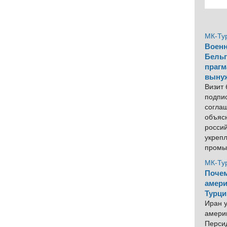
МК-Ту
Военн
Бельг
прагм
выну
Визит
подпи
согла
объяс
росси
укреп
промы
МК-Ту
Почем
амери
Турци
Иран у
америк
Персид