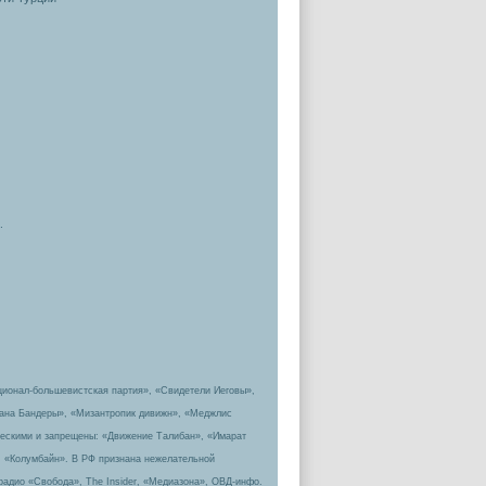
.
ционал-большевистская партия», «Свидетели Иеговы»,
пана Бандеры», «Мизантропик дивижн», «Меджлис
ическими и запрещены: «Движение Талибан», «Имарат
, «Колумбайн». В РФ признана нежелательной
радио «Свобода», The Insider, «Медиазона», ОВД-инфо.