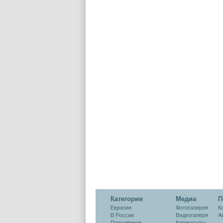
Категории
Медиа
П
Евразия
Фотогалерея
К
В России
Видеогалеря
А
Популярное
Карикатуры