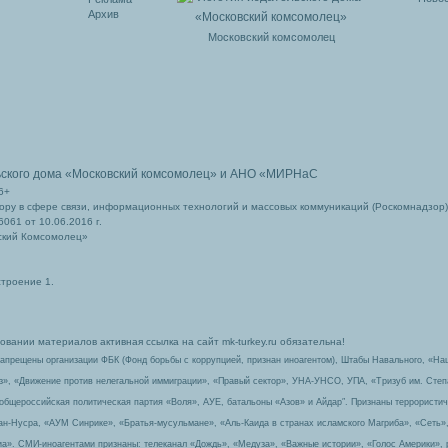
Архив
Московский комсомолец
ьского дома
«Московский комсомолец»
и АНО «МИРНаС
6+
ру в сфере связи, информационных технологий и массовых коммуникаций (Роскомнадзор)
061 от 10.06.2016 г.
ский Комсомолец»
строение 1.
вании материалов активная ссылка на сайт mk-turkey.ru обязательна!
запрещены организации ФБК (Фонд борьбы с коррупцией, признан иноагентом), Штабы Навального, «На
з», «Движение против нелегальной иммиграции», «Правый сектор», УНА-УНСО, УПА, «Тризуб им. Сте
 общероссийская политическая партия «Воля», АУЕ, батальоны «Азов» и Айдар″. Признаны террорист
-ан-Нусра, «АУМ Синрике», «Братья-мусульмане», «Аль-Каида в странах исламского Магриба», «Сеть»
а». СМИ-иноагентами признаны: телеканал «Дождь», «Медуза», «Важные истории», «Голос Америки», 