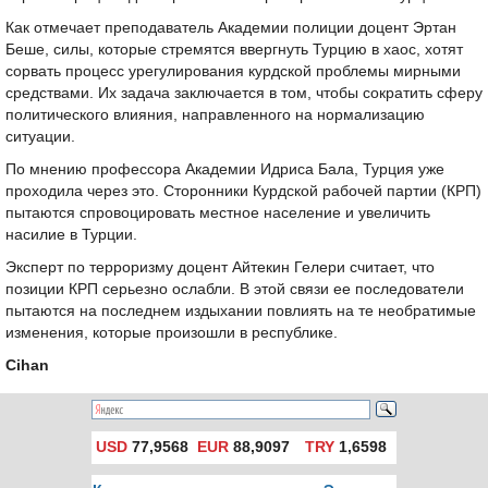
Как отмечает преподаватель Академии полиции доцент Эртан
Беше, силы, которые стремятся ввергнуть Турцию в хаос, хотят
сорвать процесс урегулирования курдской проблемы мирными
средствами. Их задача заключается в том, чтобы сократить сферу
политического влияния, направленного на нормализацию
ситуации.
По мнению профессора Академии Идриса Бала, Турция уже
проходила через это. Сторонники Курдской рабочей партии (КРП)
пытаются спровоцировать местное население и увеличить
насилие в Турции.
Эксперт по терроризму доцент Айтекин Гелери считает, что
позиции КРП серьезно ослабли. В этой связи ее последователи
пытаются на последнем издыхании повлиять на те необратимые
изменения, которые произошли в республике.
Cihan
USD
77,9568
EUR
88,9097
TRY
1,6598