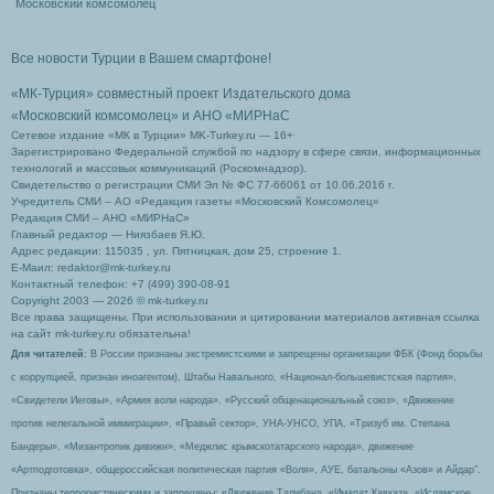
Московский комсомолец
Все новости Турции в Вашем смартфоне!
«МК-Турция» совместный проект Издательского дома
«Московский комсомолец»
и АНО «МИРНаС
Сетевое издание «МК в Турции» MK-Turkey.ru — 16+
Зарегистрировано Федеральной службой по надзору в сфере связи, информационных
технологий и массовых коммуникаций (Роскомнадзор).
Свидетельство о регистрации СМИ Эл № ФС 77-66061 от 10.06.2016 г.
Учредитель СМИ – АО «Редакция газеты «Московский Комсомолец»
Редакция СМИ – АНО «МИРНаС»
Главный редактор — Ниязбаев Я.Ю.
Адрес редакции: 115035 , ул. Пятницкая, дом 25, строение 1.
Е-Маил: redaktor@mk-turkey.ru
Контактный телефон: +7 (499) 390-08-91
Copyright 2003 — 2026 © mk-turkey.ru
Все права защищены. При использовании и цитировании материалов активная ссылка
на сайт mk-turkey.ru обязательна!
Для читателей
: В России признаны экстремистскими и запрещены организации ФБК (Фонд борьбы
с коррупцией, признан иноагентом), Штабы Навального, «Национал-большевистская партия»,
«Свидетели Иеговы», «Армия воли народа», «Русский общенациональный союз», «Движение
против нелегальной иммиграции», «Правый сектор», УНА-УНСО, УПА, «Тризуб им. Степана
Бандеры», «Мизантропик дивижн», «Меджлис крымскотатарского народа», движение
«Артподготовка», общероссийская политическая партия «Воля», АУЕ, батальоны «Азов» и Айдар″.
Признаны террористическими и запрещены: «Движение Талибан», «Имарат Кавказ», «Исламское