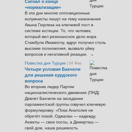
Сигнал о конце
«нормализации»
В эти дни многие оппозиционные
колумнисты пишут на тему назначения
Акына Гюрлека на ключевой пост в
системе юстиции. То, что человек,
который вел резонансное дело мэра
Стамбула Имамоглу, вдруг получил столь
высокие полномочия, вызвало уйму
вопросов и негативной реакции. →
Повестка дня Турции
| 04 Фев.
Четыре условия Бахчели
для решения курдского
вопроса
Во вторник лидер Партии
националистического движения (ПНД)
Девлет Бахчели на заседании
парламентской группы озвучил ключевую
формулировку: «Пока Анатолия не
обретёт покой, Оджалан — надежду,
Ахметы — свои посты, а Демирташ —
свой дом, наша решимость