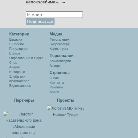
непоколебима». →
Категории
Медиа
Евразия
Фотогалерея
В России
Видеогалеря
Популярное
Карикатуры
В мире
Персоналии
Образование и Наука
Комментарии
Спорт
Авторы
Анализ
Интервью
Cтраницы
Злоба дня
О нас
Фотогалерея
Контакты
Видеогалерея
Реклама
Архив
Партнеры
Проекты
Новости Турции