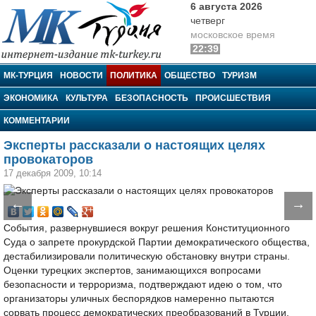
6 августа 2026
четверг
московское время
22:39
МК-Турция
МК-ТУРЦИЯ
НОВОСТИ
ПОЛИТИКА
ОБЩЕСТВО
ТУРИЗМ
ЭКОНОМИКА
КУЛЬТУРА
БЕЗОПАСНОСТЬ
ПРОИСШЕСТВИЯ
КОММЕНТАРИИ
Эксперты рассказали о настоящих целях
провокаторов
17 декабря 2009, 10:14
←
→
События, развернувшиеся вокруг решения Конституционного
Суда о запрете прокурдской Партии демократического общества,
дестабилизировали политическую обстановку внутри страны.
Оценки турецких экспертов, занимающихся вопросами
безопасности и терроризма, подтверждают идею о том, что
организаторы уличных беспорядков намеренно пытаются
сорвать процесс демократических преобразований в Турции.