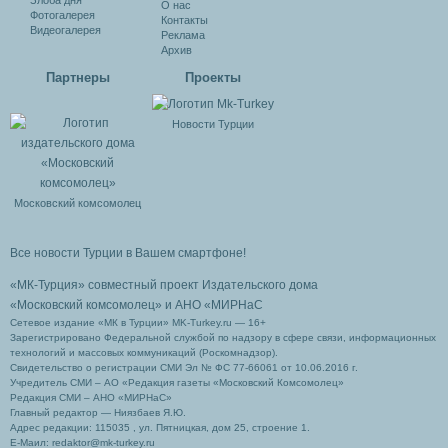
Злоба дня
О нас
Фотогалерея
Контакты
Видеогалерея
Реклама
Архив
Партнеры
Проекты
Новости Турции
Московский комсомолец
Все новости Турции в Вашем смартфоне!
«МК-Турция» совместный проект Издательского дома
«Московский комсомолец»
и АНО «МИРНаС
Сетевое издание «МК в Турции» MK-Turkey.ru — 16+
Зарегистрировано Федеральной службой по надзору в сфере связи, информационных
технологий и массовых коммуникаций (Роскомнадзор).
Свидетельство о регистрации СМИ Эл № ФС 77-66061 от 10.06.2016 г.
Учредитель СМИ – АО «Редакция газеты «Московский Комсомолец»
Редакция СМИ – АНО «МИРНаС»
Главный редактор — Ниязбаев Я.Ю.
Адрес редакции: 115035 , ул. Пятницкая, дом 25, строение 1.
Е-Маил: redaktor@mk-turkey.ru