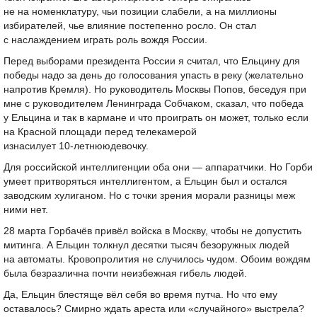
не на номенклатуру, чьи позиции слабели, а на миллионы
избирателей, чье влияние постепенно росло. Он стал
с наслаждением играть роль вождя России.
Перед выборами президента России я считал, что Ельцину для
победы надо за день до голосования упасть в реку (желательно
напротив Кремля). Но руководитель Москвы Попов, беседуя при
мне с руководителем Ленинграда Собчаком, сказал, что победа
у Ельцина и так в кармане и что проиграть он может, только если
на Красной площади перед телекамерой
изнасилует
10-летнюю
девочку.
Для российской интеллигенции оба они — аппаратчики. Но Горби
умеет притворяться интеллигентом, а Ельцин был и остался
заводским хулиганом. Но с точки зрения морали разницы меж
ними нет.
28 марта Горбачёв привёл войска в Москву, чтобы не допустить
митинга. А Ельцин толкнул десятки тысяч безоружных людей
на автоматы. Кровопролития не случилось чудом. Обоим вождям
была безразлична почти неизбежная гибель людей.
Да, Ельцин блестяще вёл себя во время путча. Но что ему
оставалось? Смирно ждать ареста или «случайного» выстрела?