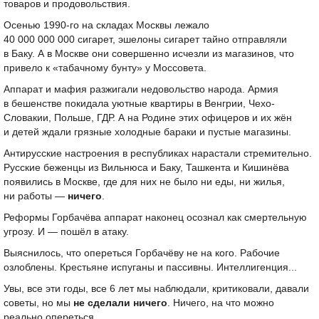
товаров и продовольствия.
Осенью
1990-го
на складах Москвы лежало
40 000 000 000 сигарет, эшелоны сигарет тайно отправляли
в Баку. А в Москве они совершенно исчезли из магазинов, что
привело к «табачному бунту» у Моссовета.
Аппарат и мафия разжигали недовольство народа. Армия
в бешенстве покидала уютные квартиры в Венгрии, Чехо-
Словакии, Польше, ГДР. А на Родине этих офицеров и их жён
и детей ждали грязные холодные бараки и пустые магазины.
Антирусские настроения в республиках нарастали стремительно.
Русские беженцы из Вильнюса и Баку, Ташкента и Кишинёва
появились в Москве, где для них не было ни еды, ни жилья,
ни работы —
ничего
.
Реформы Горбачёва аппарат наконец осознал как смертельную
угрозу. И — пошёл в атаку.
Выяснилось, что опереться Горбачёву не на кого. Рабочие
озлоблены. Крестьяне испуганы и пассивны. Интеллигенция...
Увы, все эти годы, все 6 лет мы наблюдали, критиковали, давали
советы, но мы
не сделали ничего
. Ничего, на что можно
реально опереться.