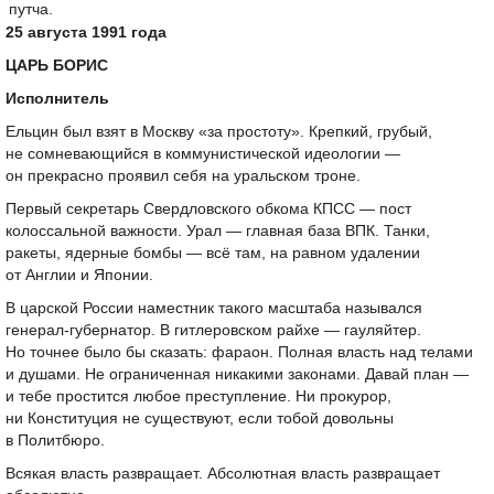
путча.
25 августа 1991 года
ЦАРЬ БОРИС
Исполнитель
Ельцин был взят в Москву «за простоту». Крепкий, грубый,
не сомневающийся в коммунистической идеологии —
он прекрасно проявил себя на уральском троне.
Первый секретарь Свердловского обкома КПСС — пост
колоссальной важности. Урал — главная база ВПК. Танки,
ракеты, ядерные бомбы — всё там, на равном удалении
от Англии и Японии.
В царской России наместник такого масштаба назывался
генерал-губернатор. В гитлеровском райхе — гауляйтер.
Но точнее было бы сказать: фараон. Полная власть над телами
и душами. Не ограниченная никакими законами. Давай план —
и тебе простится любое преступление. Ни прокурор,
ни Конституция не существуют, если тобой довольны
в Политбюро.
Всякая власть развращает. Абсолютная власть развращает