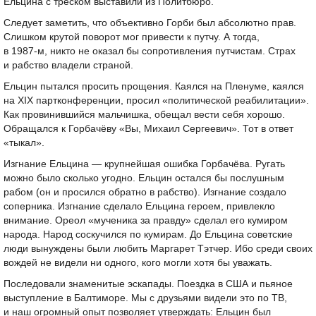
Ельцина с треском выставили из Политбюро.
Следует заметить, что объективно Горби был абсолютно прав.
Слишком крутой поворот мог привести к путчу. А тогда,
в
1987-м,
никто не оказал бы сопротивления путчистам. Страх
и рабство владели страной.
Ельцин пытался просить прощения. Каялся на Пленуме, каялся
на XIX партконференции, просил «политической реабилитации».
Как провинившийся мальчишка, обещал вести себя хорошо.
Обращался к Горбачёву «Вы, Михаил Сергеевич». Тот в ответ
«тыкал».
Изгнание Ельцина — крупнейшая ошибка Горбачёва. Ругать
можно было сколько угодно. Ельцин остался бы послушным
рабом (он и просился обратно в рабство). Изгнание создало
соперника. Изгнание сделало Ельцина героем, привлекло
внимание. Ореол «мученика за правду» сделал его кумиром
народа. Народ соскучился по кумирам. До Ельцина советские
люди вынуждены были любить Маргарет Тэтчер. Ибо среди своих
вождей не видели ни одного, кого могли хотя бы уважать.
Последовали знаменитые эскапады. Поездка в США и пьяное
выступление в Балтиморе. Мы с друзьями видели это по ТВ,
и наш огромный опыт позволяет утверждать: Ельцин был