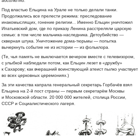
абсолютно.
Под властью Ельцина на Урале не только делали танки.
Продолжались все прелести режима: преследование
инакомыслящих, гонение религии... Именно Ельцин уничтожил
Ипатьевский дом, где по приказу Ленина расстреляли царскую
семью: в том числе мальчика-наследника. Детоубийство —
скверная штука. Уничтожение дома-тюрьмы — попытка
вычеркнуть событие не из истории — из фольклора.
(Те, чья память не выключается вечером вместе с телевизором,
с улыбкой наблюдали потом, как Ельцин лезет в «дружбу»
к Сахарову; как вчерашний воинствующий атеист пылко участвует
во всех церковных церемониях.)
За эти качества капрала генеральный секретарь Горбачёв взял
Ельцина на
2-й
пост страны — первым секретарём Москвы
и Московской области. 20 000 000 жителей, столица России,
СССР и Социалистического лагеря.