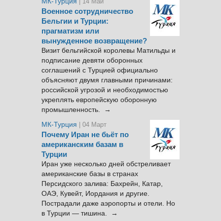
МК-Турция
| 14 Май
Военное сотрудничество
Бельгии и Турции:
прагматизм или
вынужденное возвращение?
Визит бельгийской королевы Матильды и
подписание девяти оборонных
соглашений с Турцией официально
объясняют двумя главными причинами:
российской угрозой и необходимостью
укреплять европейскую оборонную
промышленность. →
МК-Турция
| 04 Март
Почему Иран не бьёт по
американским базам в
Турции
Иран уже несколько дней обстреливает
американские базы в странах
Персидского залива: Бахрейн, Катар,
ОАЭ, Кувейт, Иордания и другие.
Пострадали даже аэропорты и отели. Но
в Турции — тишина. →