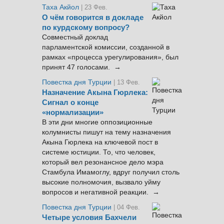
Таха Акйол
| 23 Фев.
О чём говорится в докладе
по курдскому вопросу?
Совместный доклад
парламентской комиссии, созданной в
рамках «процесса урегулирования», был
принят 47 голосами. →
Повестка дня Турции
| 13 Фев.
Назначение Акына Гюрлека:
Сигнал о конце
«нормализации»
В эти дни многие оппозиционные
колумнисты пишут на тему назначения
Акына Гюрлека на ключевой пост в
системе юстиции. То, что человек,
который вел резонансное дело мэра
Стамбула Имамоглу, вдруг получил столь
высокие полномочия, вызвало уйму
вопросов и негативной реакции. →
Повестка дня Турции
| 04 Фев.
Четыре условия Бахчели