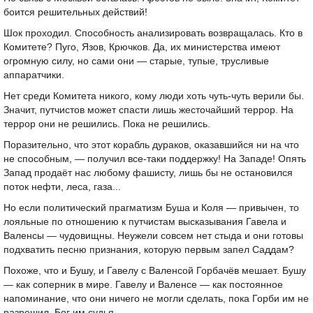
боится решительных действий!
Шок проходил. Способность анализировать возвращалась. Кто в
Комитете? Пуго, Язов, Крючков. Да, их министерства имеют
огромную силу, но сами они — старые, тупые, трусливые
аппаратчики.
Нет среди Комитета никого, кому люди хоть чуть-чуть верили бы.
Значит, путчистов может спасти лишь жесточайший террор. На
террор они не решились. Пока не решились.
Поразительно, что этот корабль дураков, оказавшийся ни на что
не способным, — получил все-таки поддержку! На Западе! Опять
Запад продаёт нас любому фашисту, лишь бы не остановился
поток нефти, леса, газа...
Но если политический прагматизм Буша и Коля — привычен, то
лояльные по отношению к путчистам высказывания Гавела и
Валенсы — чудовищны. Неужели совсем нет стыда и они готовы
подхватить песню признания, которую первым запел Саддам?
Похоже, что и Бушу, и Гавелу с Валенсой Горбачёв мешает. Бушу
— как соперник в мире. Гавелу и Валенсе — как постоянное
напоминание, что они ничего не могли сделать, пока Горби им не
разрешил. Бог им судья.