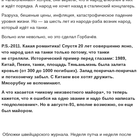
и ждёт порядка. А народ не хочет назад в сталинский концлагерь.
Разруха, бешеные цены, инфляция, катастрофическое падение
уровня жизни. Но — за шесть лет из народа-раба возник народ,
который идёт на танки.
Вольно или невольно, но это сделал Горбачёв.
P.S.-2011. Какая романтика! Спустя 20 лет совершенно ясно,
что народ шел на танки только потому, что танки
не стреляли. Исторический пример перед глазами: 1989,
Китай, Пекин, танки, площадь Тяньаньмэнь была залита
кровью (от 300 до 1000 погибших). Запад покричал-покричал
и потихонечку забыл. С Китаем все хотят дружить.
Мясорубку не вспоминают.
А что касается «никому неизвестного майора», то теперь
кажется, что я ошибся на одно звание и надо было написать
«подполковник». Но в августе-91, вполне возможно, он еще
был майором.
Обложки швейцарского журнала. Неделя путча и неделя после