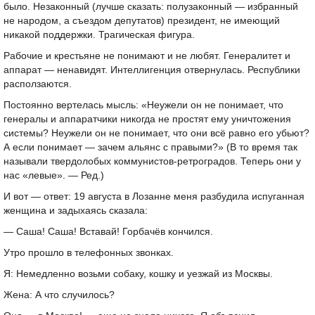
было. Незаконный (лучше сказать: полузаконный — избранный
не народом, а съездом депутатов) президент, не имеющий
никакой поддержки. Трагическая фигура.
Рабочие и крестьяне не понимают и не любят. Генералитет и
аппарат — ненавидят. Интеллигенция отвернулась. Республики
расползаются.
Постоянно вертелась мысль: «Неужели он не понимает, что
генералы и аппаратчики никогда не простят ему уничтожения
системы? Неужели он не понимает, что они всё равно его убьют?
А если понимает — зачем альянс с правыми?» (В то время так
называли твердолобых коммунистов-ретроградов. Теперь они у
нас «левые». — Ред.)
И вот — ответ: 19 августа в Лозанне меня разбудила испуганная
женщина и задыхаясь сказала:
— Саша! Саша! Вставай! Горбачёв кончился.
Утро прошло в телефонных звонках.
Я: Немедленно возьми собаку, кошку и уезжай из Москвы.
Жена: А что случилось?