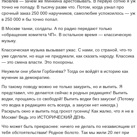
Яковлев — зачем же Минкина арестовывать. В первую сотню я уж
точно не попаду. В тысячу разве что. Потом, когда узнал про
срочный заказ 250 000 наручников, самолюбие успокоилось — уж
в 250 000 я бы точно попал.
В Москве танки, солдаты. А по радио передают только
«обращение комитета ЧП». В остальное время — классическую
музыку.
Классическая музыка вызывает ужас. С нами, со страной, что-то
уже сделали, но еще не придумали, как сказать народу. Классика
— это смена власти. Это похороны.
Неужели они убили Горбачёва? Тогда он войдёт в историю как
мученик за демократию.
По такому поводу можно не только закурить, но и выпить. Я
представил, что делается сейчас в родных редакциях! Выпить
водки, прощаясь со свободой! Выпить водки без закуски! (Потому
что водка в редакциях есть всегда, а закуски нет никогда.)
Раскрыть окно и выпить под грохот гусениц! Как жалко, что я не в
Москве! Ведь это ИСТОРИЧЕСКИЙ ДЕНЬ.
Что может быть прекраснее: ничего не делать по независящим от
тебя обстоятельствам! Родное болото. Так мы жили 20 лет при