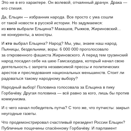
Это не в его характере. Он волевой, отчаянный драчун. Драка —
его стихия.
Да, Ельцин — избранник народа. Все просто с ума сошли
от такой новости в русской истории. Но задумаемся:
из
кого
выбрали Ельцина? Макашов, Рыжков, Жириновский...
не конкуренты, а монстры.
И
кто
выбрал Ельцина? Народ? Мы, увы, знаем наш народ.
Пьяницы, бездельники, воры. 6 000 000 проголосовало
за откровенного фашиста Жириновского. А перед тем грузинский
народ посадил себе на шею Гамсахурдиа, который начал свою
деятельность с запрета независимой прессы и политических
арестов и преследования национальных меньшинств. Стоит ли
радоваться такому народному выбору?
Народный выбор! Половина голосовала за Ельцина в пику
Горбачёву. Другая половина — всё равно за кого, лишь бы против
коммунизма.
И с чего начал победитель путча? С того же, что путчисты: закрыл
неугодные газеты.
Что продемонстрировал счастливый президент России Ельцин?
Публичные пощечины спасённому Горбачёву. И парламент