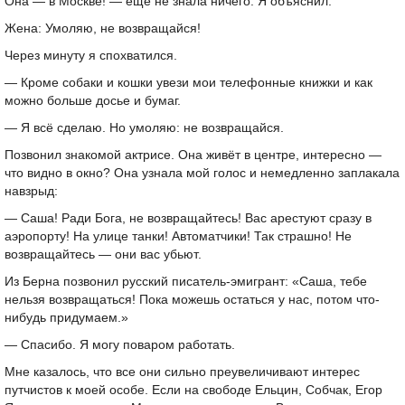
Она — в Москве! — еще не знала ничего. Я объяснил.
Жена: Умоляю, не возвращайся!
Через минуту я спохватился.
— Кроме собаки и кошки увези мои телефонные книжки и как
можно больше досье и бумаг.
— Я всё сделаю. Но умоляю: не возвращайся.
Позвонил знакомой актрисе. Она живёт в центре, интересно —
что видно в окно? Она узнала мой голос и немедленно заплакала
навзрыд:
— Саша! Ради Бога, не возвращайтесь! Вас арестуют сразу в
аэропорту! На улице танки! Автоматчики! Так страшно! Не
возвращайтесь — они вас убьют.
Из Берна позвонил русский писатель-эмигрант: «Саша, тебе
нельзя возвращаться! Пока можешь остаться у нас, потом что-
нибудь придумаем.»
— Спасибо. Я могу поваром работать.
Мне казалось, что все они сильно преувеличивают интерес
путчистов к моей особе. Если на свободе Ельцин, Собчак, Егор