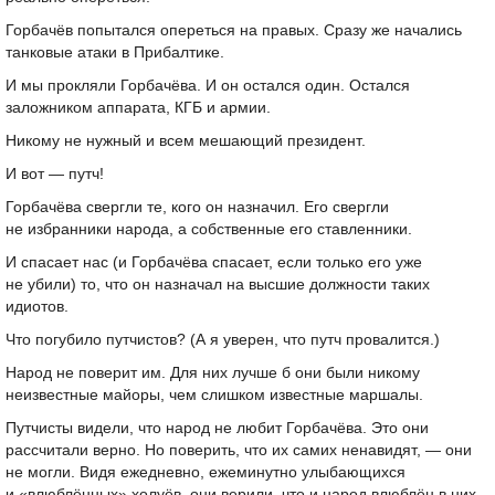
Горбачёв попытался опереться на правых. Сразу же начались
танковые атаки в Прибалтике.
И мы прокляли Горбачёва. И он остался один. Остался
заложником аппарата, КГБ и армии.
Никому не нужный и всем мешающий президент.
И вот — путч!
Горбачёва свергли те, кого он назначил. Его свергли
не избранники народа, а собственные его ставленники.
И спасает нас (и Горбачёва спасает, если только его уже
не убили) то, что он назначал на высшие должности таких
идиотов.
Что погубило путчистов? (А я уверен, что путч провалится.)
Народ не поверит им. Для них лучше б они были никому
неизвестные майоры, чем слишком известные маршалы.
Путчисты видели, что народ не любит Горбачёва. Это они
рассчитали верно. Но поверить, что их самих ненавидят, — они
не могли. Видя ежедневно, ежеминутно улыбающихся
и «влюблённых» холуёв, они верили, что и народ влюблён в них