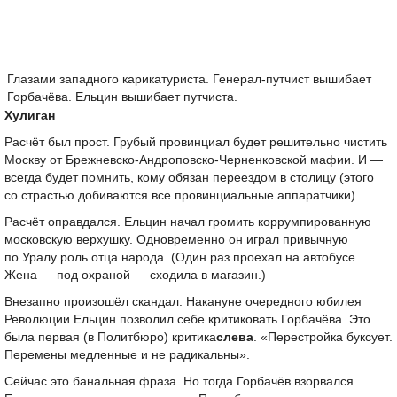
Глазами западного карикатуриста. Генерал-путчист вышибает
Горбачёва. Ельцин вышибает путчиста.
Хулиган
Расчёт был прост. Грубый провинциал будет решительно чистить
Москву от Брежневско-Андроповско-Черненковской мафии. И —
всегда будет помнить, кому обязан переездом в столицу (этого
со страстью добиваются все провинциальные аппаратчики).
Расчёт оправдался. Ельцин начал громить коррумпированную
московскую верхушку. Одновременно он играл привычную
по Уралу роль отца народа. (Один раз проехал на автобусе.
Жена — под охраной — сходила в магазин.)
Внезапно произошёл скандал. Накануне очередного юбилея
Революции Ельцин позволил себе критиковать Горбачёва. Это
была первая (в Политбюро) критика
слева
. «Перестройка буксует.
Перемены медленные и не радикальны».
Сейчас это банальная фраза. Но тогда Горбачёв взорвался.