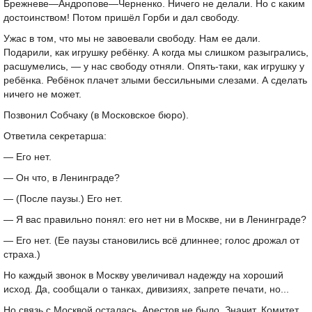
Брежневе—Андропове—Черненко. Ничего не делали. Но с каким
достоинством! Потом пришёл Горби и дал свободу.
Ужас в том, что мы не завоевали свободу. Нам ее дали.
Подарили, как игрушку ребёнку. А когда мы слишком разыгрались,
расшумелись, — у нас свободу отняли. Опять-таки, как игрушку у
ребёнка. Ребёнок плачет злыми бессильными слезами. А сделать
ничего не может.
Позвонил Собчаку (в Московское бюро).
Ответила секретарша:
— Его нет.
— Он что, в Ленинграде?
— (После паузы.) Его нет.
— Я вас правильно понял: его нет ни в Москве, ни в Ленинграде?
— Его нет. (Ее паузы становились всё длиннее; голос дрожал от
страха.)
Но каждый звонок в Москву увеличивал надежду на хороший
исход. Да, сообщали о танках, дивизиях, запрете печати, но...
Но связь с Москвой осталась. Арестов не было. Значит, Комитет