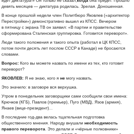
идёт диктатура!» Он только не сказал,
когда
она придёт. Прошло
девять месяцев — диктатура родилась. Зрелая. Доношенная.
В конце прошлой недели член Политбюро Яковлев («архитектор
Перестройки») демонстративно вышел из КПСС. Вечером
в пятницу с экрана ТВ он заявил: «В партии и правительстве
сформирована Сталинская группировка. Готовится переворот».
Люди такого положения и такого опыта (работал в ЦК КПСС,
потом почти десять лет послом СССР в Канаде) не бросаются
словами.
Вопрос:
Кого вы можете назвать по имени из тех, кто готовит
переворот?
ЯКОВЛЕВ:
Я не знаю, кого я
не
могу назвать.
Это значило: в заговоре вся верхушка.
Утром в понедельник заговорщики сами сообщили свои имена:
Крючков (КГБ), Павлов (премьер), Пуго (МВД), Язов (армия),
Янаев (вице-президент)...
В последние год-два велась тщательная подготовка
общественного мнения. Народу внушали
необходимость
правого переворота
. Это делали и «чёрные полковники»