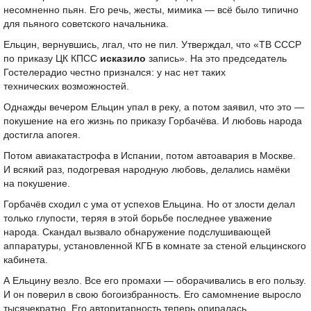
несомненно пьян. Его речь, жесты, мимика — всё было типично
для пьяного советского начальника.
Ельцин, вернувшись, лгал, что не пил. Утверждал, что «ТВ СССР
по приказу ЦК КПСС
исказило
запись». На это председатель
Гостелерадио честно признался: у нас нет таких
технических возможностей.
Однажды вечером Ельцин упал в реку, а потом заявил, что это —
покушение на его жизнь по приказу Горбачёва. И любовь народа
достигла апогея.
Потом авиакатастрофа в Испании, потом автоавария в Москве.
И всякий раз, подогревая народную любовь, делались намёки
на покушение.
Горбачёв сходил с ума от успехов Ельцина. Но от злости делал
только глупости, теряя в этой борьбе последнее уважение
народа. Скандал вызвало обнаружение подслушивающей
аппаратуры, установленной КГБ в комнате за стеной ельцинского
кабинета.
А Ельцину везло. Все его промахи — оборачивались в его пользу.
И он поверил в свою богоизбранность. Его самомнение выросло
тысячекратно. Его авторитарность теперь опиралась