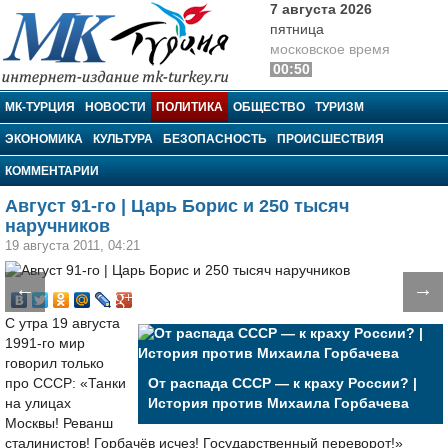
7 августа 2026
пятница
московское время
00:50
МК-Турция
МК-ТУРЦИЯ
НОВОСТИ
ПОЛИТИКА
ОБЩЕСТВО
ТУРИЗМ
ЭКОНОМИКА
КУЛЬТУРА
БЕЗОПАСНОСТЬ
ПРОИСШЕСТВИЯ
КОММЕНТАРИИ
Август 91-го | Царь Борис и 250 тысяч
наручников
19 августа 2011, 04:21
←
→
С утра 19 августа
1991-го мир
говорил только
про СССР: «Танки
От распада СССР — к краху России? |
на улицах
История против Михаила Горбачева
Москвы! Реванш
сталинистов! Горбачёв исчез! Государственный переворот!»