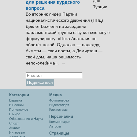
для решения курдского
вопроса
Во вторник лидер Партии
националистического движения (ПНД)
Девлет Бахчели на заседании
парламентской группы озвучил ключевую
формулировку: «Пока Анатолия не
обретёт покой, Оджалан — надежду,
Ахметы — свои посты, а Демирташ —
свой дом, наша решимость
непоколебима». →
Категории
Медиа
Евразия
Фотогалерея
В России
Видеогалеря
Популярное
Карикатуры
В мире
Персоналии
Образование и Наука
Комментарии
Спорт
Авторы
Анализ
Интервью
Cтраницы