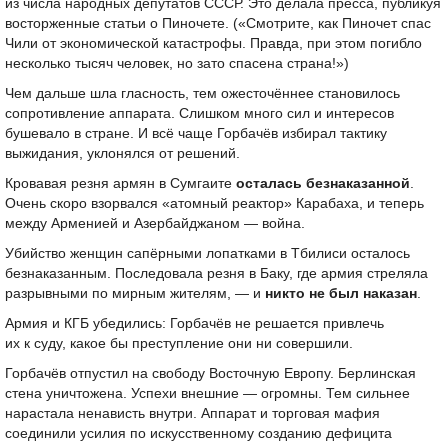
из числа народных депутатов СССР. Это делала пресса, публикуя
восторженные статьи о Пиночете. («Смотрите, как Пиночет спас
Чили от экономической катастрофы. Правда, при этом погибло
несколько тысяч человек, но зато спасена страна!»)
Чем дальше шла гласность, тем ожесточённее становилось
сопротивление аппарата. Слишком много сил и интересов
бушевало в стране. И всё чаще Горбачёв избирал тактику
выжидания, уклонялся от решений.
Кровавая резня армян в Сумгаите
осталась безнаказанной
.
Очень скоро взорвался «атомный реактор» Карабаха, и теперь
между Арменией и Азербайджаном — война.
Убийство женщин сапёрными лопатками в Тбилиси осталось
безнаказанным. Последовала резня в Баку, где армия стреляла
разрывными по мирным жителям, — и
никто не был наказан
.
Армия и КГБ убедились: Горбачёв не решается привлечь
их к суду, какое бы преступление они ни совершили.
Горбачёв отпустил на свободу Восточную Европу. Берлинская
стена уничтожена. Успехи внешние — огромны. Тем сильнее
нарастала ненависть внутри. Аппарат и торговая мафия
соединили усилия по искусственному созданию дефицита