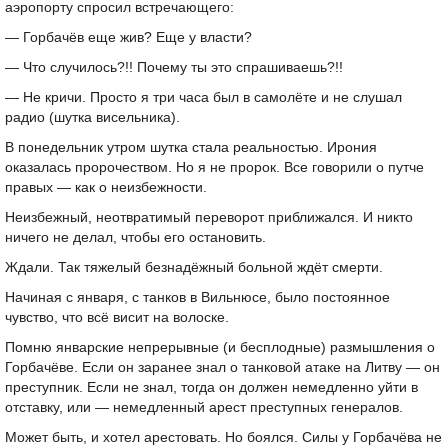
аэропорту спросил встречающего:
— Горбачёв еще жив? Еще у власти?
— Что случилось?!! Почему ты это спрашиваешь?!!
— Не кричи. Просто я три часа был в самолёте и не слушал
радио (шутка висельника).
В понедельник утром шутка стала реальностью. Ирония
оказалась пророчеством. Но я не пророк. Все говорили о путче
правых — как о неизбежности.
Неизбежный, неотвратимый переворот приближался. И никто
ничего не делал, чтобы его остановить.
Ждали. Так тяжелый безнадёжный больной ждёт смерти.
Начиная с января, с танков в Вильнюсе, было постоянное
чувство, что всё висит на волоске.
Помню январские непрерывные (и бесплодные) размышления о
Горбачёве. Если он заранее знал о танковой атаке на Литву — он
преступник. Если не знал, тогда он должен немедленно уйти в
отставку, или — немедленный арест преступных генералов.
Может быть, и хотел арестовать. Но боялся. Силы у Горбачёва не