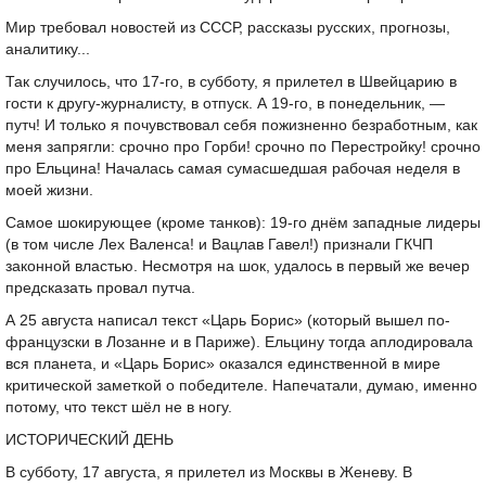
Мир требовал новостей из СССР, рассказы русских, прогнозы,
аналитику...
Так случилось, что 17-го, в субботу, я прилетел в Швейцарию в
гости к другу-журналисту, в отпуск. А 19-го, в понедельник, —
путч! И только я почувствовал себя пожизненно безработным, как
меня запрягли: срочно про Горби! срочно по Перестройку! срочно
про Ельцина! Началась самая сумасшедшая рабочая неделя в
моей жизни.
Самое шокирующее (кроме танков): 19-го днём западные лидеры
(в том числе Лех Валенса! и Вацлав Гавел!) признали ГКЧП
законной властью. Несмотря на шок, удалось в первый же вечер
предсказать провал путча.
А 25 августа написал текст «Царь Борис» (который вышел по-
французски в Лозанне и в Париже). Ельцину тогда аплодировала
вся планета, и «Царь Борис» оказался единственной в мире
критической заметкой о победителе. Напечатали, думаю, именно
потому, что текст шёл не в ногу.
ИСТОРИЧЕСКИЙ ДЕНЬ
В субботу, 17 августа, я прилетел из Москвы в Женеву. В