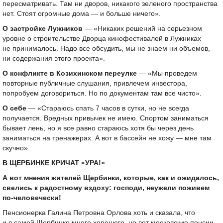
пересматривать. Там ни дворов, никакого зеленого пространства
нет. Стоят огромные дома — и больше ничего».
О застройке Лужников
— «Никаких решений на серьезном
уровне о строительстве Дворца кинофестивалей в Лужниках
не принималось. Надо все обсудить, мы не знаем ни объемов,
ни содержания этого проекта».
О конфликте в Козихинском переулке
— «Мы проведем
повторные публичные слушания, привлечем инвестора,
попробуем договориться. Но по документам там все чисто».
О себе
— «Стараюсь спать 7 часов в сутки, но не всегда
получается. Вредных привычек не имею. Спортом заниматься
бывает лень, но я все равно стараюсь хотя бы через день
заниматься на тренажерах. А вот в бассейн не хожу — мне там
скучно».
В ЩЕРБИНКЕ КРИЧАТ «УРА!»
А вот мнения жителей Щербинки, которые, как и ожидалось,
свелись к радостному вздоху: господи, неужели поживем
по-человечески!
Пенсионерка Галина Петровна Орлова хоть и сказала, что
и в самой Щербинке много хорошего, но вот московские пенсии