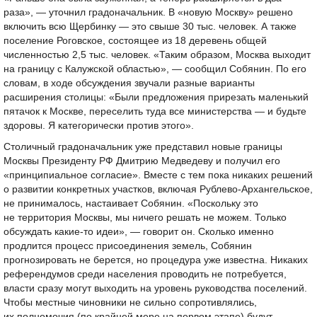
раза», — уточнил градоначальник. В «новую Москву» решено
включить всю Щербинку — это свыше 30 тыс. человек. А также
поселение Роговское, состоящее из 18 деревень общей
численностью 2,5 тыс. человек. «Таким образом, Москва выходит
на границу с Калужской областью», — сообщил Собянин. По его
словам, в ходе обсуждения звучали разные варианты
расширения столицы: «Были предложения прирезать маленький
пятачок к Москве, переселить туда все министерства — и будьте
здоровы. Я категорически против этого».
Столичный градоначальник уже представил новые границы
Москвы Президенту РФ Дмитрию Медведеву и получил его
«принципиальное согласие». Вместе с тем пока никаких решений
о развитии конкретных участков, включая Рублево-Архангельское,
не принималось, настаивает Собянин. «Поскольку это
не территория Москвы, мы ничего решать не можем. Только
обсуждать какие-то идеи», — говорит он. Сколько именно
продлится процесс присоединения земель, Собянин
прогнозировать не берется, но процедура уже известна. Никаких
референдумов среди населения проводить не потребуется,
власти сразу могут выходить на уровень руководства поселений.
Чтобы местные чиновники не сильно сопротивлялись,
их полномочия (по крайней мере на первом этапе) будут