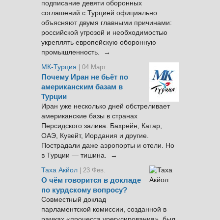
подписание девяти оборонных
соглашений с Турцией официально
объясняют двумя главными причинами:
российской угрозой и необходимостью
укреплять европейскую оборонную
промышленность. →
МК-Турция
| 04 Март
Почему Иран не бьёт по
американским базам в
Турции
Иран уже несколько дней обстреливает
американские базы в странах
Персидского залива: Бахрейн, Катар,
ОАЭ, Кувейт, Иордания и другие.
Пострадали даже аэропорты и отели. Но
в Турции — тишина. →
Таха Акйол
| 23 Фев.
О чём говорится в докладе
по курдскому вопросу?
Совместный доклад
парламентской комиссии, созданной в
рамках «процесса урегулирования», был