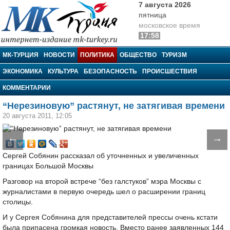
7 августа 2026
пятница
московское время
17:58
МК-Турция
МК-ТУРЦИЯ
НОВОСТИ
ПОЛИТИКА
ОБЩЕСТВО
ТУРИЗМ
ЭКОНОМИКА
КУЛЬТУРА
БЕЗОПАСНОСТЬ
ПРОИСШЕСТВИЯ
КОММЕНТАРИИ
“Нерезиновую” растянут, не затягивая времени
20 августа 2011, 12:05
←
→
Сергей Собянин рассказал об уточненных и увеличенных
границах Большой Москвы
Разговор на второй встрече “без галстуков” мэра Москвы с
журналистами в первую очередь шел о расширении границ
столицы.
И у Сергея Собянина для представителей прессы очень кстати
была припасена громкая новость. Вместо ранее заявленных 144