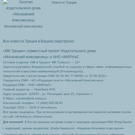
Новости Турции
Московский комсомолец
Все новости Турции в Вашем смартфоне!
«МК-Турция» совместный проект Издательского дома
«Московский комсомолец»
и АНО «МИРНаС
Сетевое издание «МК в Турции» MK-Turkey.ru — 16+
Зарегистрировано Федеральной службой по надзору в сфере связи, информационных
технологий и массовых коммуникаций (Роскомнадзор).
Свидетельство о регистрации СМИ Эл № ФС 77-66061 от 10.06.2016 г.
Учредитель СМИ – АО «Редакция газеты «Московский Комсомолец»
Редакция СМИ – АНО «МИРНаС»
Главный редактор — Ниязбаев Я.Ю.
Адрес редакции: 115035 , ул. Пятницкая, дом 25, строение 1.
Е-Маил: redaktor@mk-turkey.ru
Контактный телефон: +7 (499) 390-08-91
Copyright 2003 — 2026 © mk-turkey.ru
Все права защищены. При использовании и цитировании материалов активная ссылка
на сайт mk-turkey.ru обязательна!
Для читателей
: В России признаны экстремистскими и запрещены организации ФБК (Фонд борьбы
с коррупцией, признан иноагентом), Штабы Навального, «Национал-большевистская партия»,
«Свидетели Иеговы», «Армия воли народа», «Русский общенациональный союз», «Движение