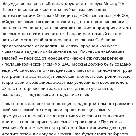
обсуждение вопроса: «Как нам обустроить „новую Москву“?».
Во всех поселениях состоятся публичные слушания
по тематическим блокам «Медицина», «Образование», «ЖКХ»,
«Садоводческие товарищества» и т.д., на которых чиновники
постараются понять, что происходит на этих территориях и чего
на самом деле хотят их жители. Градостроительный вектор
развития московской агломерации, по словам Собянина,
предполагается определить на международном конкурсе
с участием ведущих урбанистов мира. Основные требования
властей — переход от моноцентрической структуры региона
к полицентрической (помимо ЦАО Москвы должно быть создано
еще
5–6
самодостаточных центров с местами приложения труда,
театрами и магазинами), невысокая плотность застройки новых
территорий и созданиекомфортных условий для всех жителей.
«У нас нет стремления закатать все дачные участки под
асфальт», — подчеркивает градоначальник.
После того как появится концепция градостроительного развития
всей московской агломерации, проектировщики смогут
приступить к проработке конкретных участков и составлению
мастер-плана на присоединяемые территории. «При самых
лучших обстоятельствах эта работа займет минимум два года,
и только потом я смогу вам сказать, где будет стоять табуретка