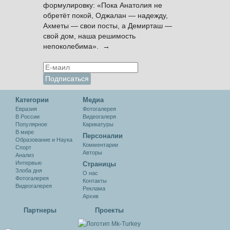
формулировку: «Пока Анатолия не
обретёт покой, Оджалан — надежду,
Ахметы — свои посты, а Демирташ —
свой дом, наша решимость
непоколебима». →
Категории
Медиа
Евразия
Фотогалерея
В России
Видеогалеря
Популярное
Карикатуры
В мире
Персоналии
Образование и Наука
Комментарии
Спорт
Авторы
Анализ
Интервью
Cтраницы
Злоба дня
О нас
Фотогалерея
Контакты
Видеогалерея
Реклама
Архив
Партнеры
Проекты