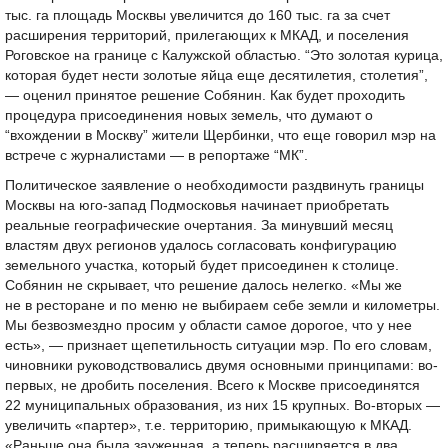
тыс. га площадь Москвы увеличится до 160 тыс. га за счет
расширения территорий, прилегающих к МКАД, и поселения
Роговское на границе с Калужской областью. “Это золотая курица,
которая будет нести золотые яйца еще десятилетия, столетия”,
— оценил принятое решение Собянин. Как будет проходить
процедура присоединения новых земель, что думают о
“вхождении в Москву” жители Щербинки, что еще говорил мэр на
встрече с журналистами — в репортаже “МК”.
Политическое заявление о необходимости раздвинуть границы
Москвы на юго-запад Подмосковья начинает приобретать
реальные географические очертания. За минувший месяц
властям двух регионов удалось согласовать конфигурацию
земельного участка, который будет присоединен к столице.
Собянин не скрывает, что решение далось нелегко. «Мы же
не в ресторане и по меню не выбираем себе земли и километры.
Мы безвозмездно просим у области самое дорогое, что у нее
есть», — признает щепетильность ситуации мэр. По его словам,
чиновники руководствовались двумя основными принципами: во-
первых, не дробить поселения. Всего к Москве присоединятся
22 муниципальных образования, из них 15 крупных. Во-вторых —
увеличить «партер», т.е. территорию, примыкающую к МКАД.
«Раньше она была зауженная, а теперь расширяется в два