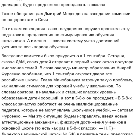
долларов, будет предложено преподавать в школах.
Такое обещание дал Дмитрий Медведев на заседании комиссии
по нацпроектам в Сочи.
По итогам совещания глава государства поручил правительству
подготовить предложения по стимулированию обучения
школьников. А именно — ввести систему учета достижений
ученика за весь период обучения.
Заседание комиссии было приурочено к 1 сентября. Сегодня,
сказал ДАМ, своих детей отправят в первый класс около полутора
миллионов семей. В свою очередь министр образования Андрей
Фурсенко пообещал, что 1 сентября откроют двери все
российские школы. Глава Минобрнауки затронул такую проблему,
как наличие стимулов для хорошей учебы у школьников. По
словам оратора, в начальных и старших классах уровень
образования детей хороший, а вот в 5-8-х он проседает. «В 5-8-х
классах зачастую работают не очень квалифицированные
педагоги, которые не могут увлечь школьников учебой, — сетовал
Фурсенко. — Мы эту ситуацию будем исправлять, введя новые
аттестационные механизмы, фиксируя достижения учеников в
основной школе (то есть как раз в 5-8-х классах. — Н.Г.)».
Директор царицынской школы № 548 в развитие темы предложил