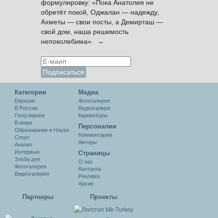
формулировку: «Пока Анатолия не
обретёт покой, Оджалан — надежду,
Ахметы — свои посты, а Демирташ —
свой дом, наша решимость
непоколебима». →
Категории
Медиа
Евразия
Фотогалерея
В России
Видеогалеря
Популярное
Карикатуры
В мире
Персоналии
Образование и Наука
Комментарии
Спорт
Авторы
Анализ
Интервью
Cтраницы
Злоба дня
О нас
Фотогалерея
Контакты
Видеогалерея
Реклама
Архив
Партнеры
Проекты