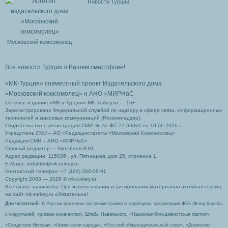
Новости Турции
Московский комсомолец
Все новости Турции в Вашем смартфоне!
«МК-Турция» совместный проект Издательского дома
«Московский комсомолец»
и АНО «МИРНаС
Сетевое издание «МК в Турции» MK-Turkey.ru — 16+
Зарегистрировано Федеральной службой по надзору в сфере связи, информационных
технологий и массовых коммуникаций (Роскомнадзор).
Свидетельство о регистрации СМИ Эл № ФС 77-66061 от 10.06.2016 г.
Учредитель СМИ – АО «Редакция газеты «Московский Комсомолец»
Редакция СМИ – АНО «МИРНаС»
Главный редактор — Ниязбаев Я.Ю.
Адрес редакции: 115035 , ул. Пятницкая, дом 25, строение 1.
Е-Маил: redaktor@mk-turkey.ru
Контактный телефон: +7 (499) 390-08-91
Copyright 2003 — 2026 © mk-turkey.ru
Все права защищены. При использовании и цитировании материалов активная ссылка
на сайт mk-turkey.ru обязательна!
Для читателей
: В России признаны экстремистскими и запрещены организации ФБК (Фонд борьбы
с коррупцией, признан иноагентом), Штабы Навального, «Национал-большевистская партия»,
«Свидетели Иеговы», «Армия воли народа», «Русский общенациональный союз», «Движение