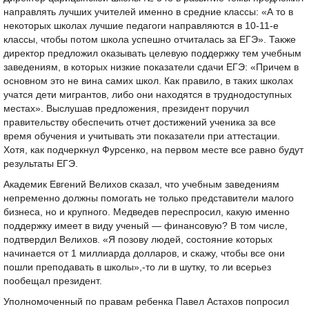
направлять лучших учителей именно в средние классы: «А то в
некоторых школах лучшие педагоги направляются в 10-11-е
классы, чтобы потом школа успешно отчиталась за ЕГЭ». Также
директор предложил оказывать целевую поддержку тем учебным
заведениям, в которых низкие показатели сдачи ЕГЭ: «Причем в
основном это не вина самих школ. Как правило, в таких школах
учатся дети мигрантов, либо они находятся в труднодоступных
местах». Выслушав предложения, президент поручил
правительству обеспечить отчет достижений ученика за все
время обучения и учитывать эти показатели при аттестации.
Хотя, как подчеркнул Фурсенко, на первом месте все равно будут
результаты ЕГЭ.
Академик Евгений Велихов сказал, что учебным заведениям
непременно должны помогать не только представители малого
бизнеса, но и крупного. Медведев переспросил, какую именно
поддержку имеет в виду ученый — финансовую? В том числе,
подтвердил Велихов. «Я позову людей, состояние которых
начинается от 1 миллиарда долларов, и скажу, чтобы все они
пошли преподавать в школы»,-то ли в шутку, то ли всерьез
пообещал президент.
Уполномоченный по правам ребенка Павел Астахов попросил