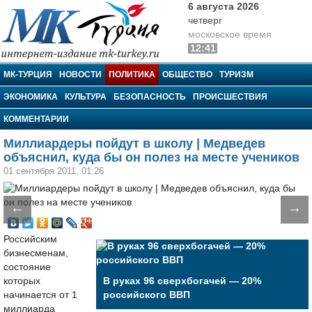
6 августа 2026
четверг
московское время
12:41
МК-Турция
МК-ТУРЦИЯ
НОВОСТИ
ПОЛИТИКА
ОБЩЕСТВО
ТУРИЗМ
ЭКОНОМИКА
КУЛЬТУРА
БЕЗОПАСНОСТЬ
ПРОИСШЕСТВИЯ
КОММЕНТАРИИ
Миллиардеры пойдут в школу | Медведев
объяснил, куда бы он полез на месте учеников
01 сентября 2011, 01:26
←
→
Российским
бизнесменам,
состояние
которых
В руках 96 сверхбогачей — 20%
начинается от 1
российского ВВП
миллиарда