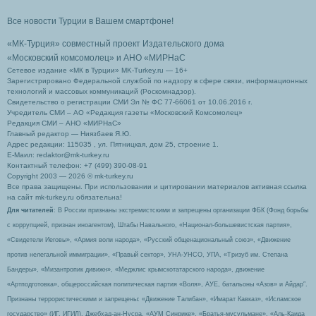
Все новости Турции в Вашем смартфоне!
«МК-Турция» совместный проект Издательского дома
«Московский комсомолец»
и АНО «МИРНаС
Сетевое издание «МК в Турции» MK-Turkey.ru — 16+
Зарегистрировано Федеральной службой по надзору в сфере связи, информационных
технологий и массовых коммуникаций (Роскомнадзор).
Свидетельство о регистрации СМИ Эл № ФС 77-66061 от 10.06.2016 г.
Учредитель СМИ – АО «Редакция газеты «Московский Комсомолец»
Редакция СМИ – АНО «МИРНаС»
Главный редактор — Ниязбаев Я.Ю.
Адрес редакции: 115035 , ул. Пятницкая, дом 25, строение 1.
Е-Маил: redaktor@mk-turkey.ru
Контактный телефон: +7 (499) 390-08-91
Copyright 2003 — 2026 © mk-turkey.ru
Все права защищены. При использовании и цитировании материалов активная ссылка
на сайт mk-turkey.ru обязательна!
Для читателей
: В России признаны экстремистскими и запрещены организации ФБК (Фонд борьбы
с коррупцией, признан иноагентом), Штабы Навального, «Национал-большевистская партия»,
«Свидетели Иеговы», «Армия воли народа», «Русский общенациональный союз», «Движение
против нелегальной иммиграции», «Правый сектор», УНА-УНСО, УПА, «Тризуб им. Степана
Бандеры», «Мизантропик дивижн», «Меджлис крымскотатарского народа», движение
«Артподготовка», общероссийская политическая партия «Воля», АУЕ, батальоны «Азов» и Айдар″.
Признаны террористическими и запрещены: «Движение Талибан», «Имарат Кавказ», «Исламское
государство» (ИГ, ИГИЛ), Джебхад-ан-Нусра, «АУМ Синрике», «Братья-мусульмане», «Аль-Каида