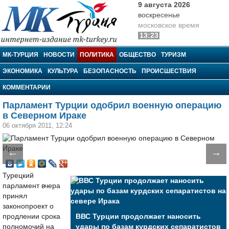
9 августа 2026
воскресенье
московское время
13:23
МК-Турция
МК-ТУРЦИЯ
НОВОСТИ
ПОЛИТИКА
ОБЩЕСТВО
ТУРИЗМ
ЭКОНОМИКА
КУЛЬТУРА
БЕЗОПАСНОСТЬ
ПРОИСШЕСТВИЯ
КОММЕНТАРИИ
Парламент Турции одобрил военную операцию
в Северном Ираке
06 октября 2011, 12:24
←
→
Турецкий
парламент вчера
принял
законопроект о
продлении срока
ВВС Турции продолжает наносить
полномочий на
удары по базам курдских сепаратистов