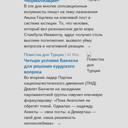
«нормализации»
В эти дни многие оппозиционные
колумнисты пишут на тему назначения
Акына Гюрлека на ключевой пост в
системе юстиции. То, что человек,
который вел резонансное дело мэра
Стамбула Имамоглу, вдруг получил столь
высокие полномочия, вызвало уйму
вопросов и негативной реакции. →
Повестка дня Турции
| 04 Фев.
Четыре условия Бахчели
для решения курдского
вопроса
Во вторник лидер Партии
националистического движения (ПНД)
Девлет Бахчели на заседании
парламентской группы озвучил ключевую
формулировку: «Пока Анатолия не
обретёт покой, Оджалан — надежду,
Ахметы — свои посты, а Демирташ —
свой дом, наша решимость
непоколебима». →