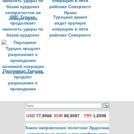
ВВС Турции
Турецкая армия
продолжает
ведет крупную
наносить удары по
операцию в пяти
базам курдских
районах Северного
сепаратистов на
Ирака
севере Ирака
Парламент Турции
продлит
разрешение о
проведении
наземной операции
в пограничной зоне
USD
77,9568
EUR
88,9097
TRY
1,6598
Какое направление политики Эрдогана
сегодня вызывает у вас наибольшие