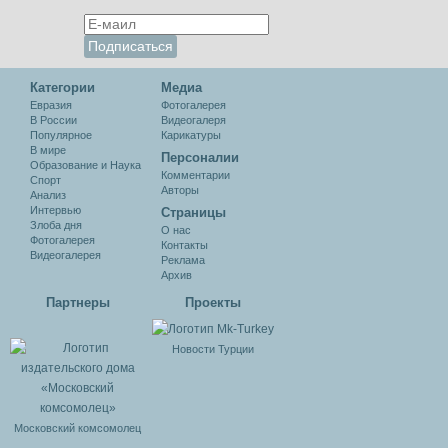
Категории
Медиа
Евразия
Фотогалерея
В России
Видеогалеря
Популярное
Карикатуры
В мире
Персоналии
Образование и Наука
Комментарии
Спорт
Авторы
Анализ
Интервью
Cтраницы
Злоба дня
О нас
Фотогалерея
Контакты
Видеогалерея
Реклама
Архив
Партнеры
Проекты
Новости Турции
Московский комсомолец