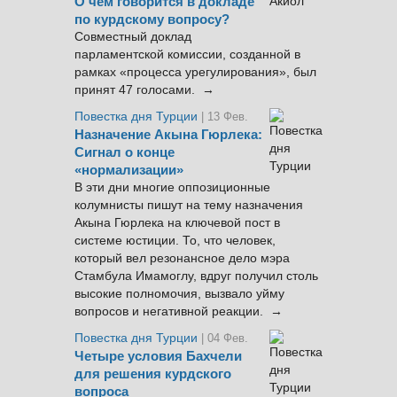
О чём говорится в докладе
по курдскому вопросу?
Совместный доклад
парламентской комиссии, созданной в
рамках «процесса урегулирования», был
принят 47 голосами. →
Повестка дня Турции
| 13 Фев.
Назначение Акына Гюрлека:
Сигнал о конце
«нормализации»
В эти дни многие оппозиционные
колумнисты пишут на тему назначения
Акына Гюрлека на ключевой пост в
системе юстиции. То, что человек,
который вел резонансное дело мэра
Стамбула Имамоглу, вдруг получил столь
высокие полномочия, вызвало уйму
вопросов и негативной реакции. →
Повестка дня Турции
| 04 Фев.
Четыре условия Бахчели
для решения курдского
вопроса