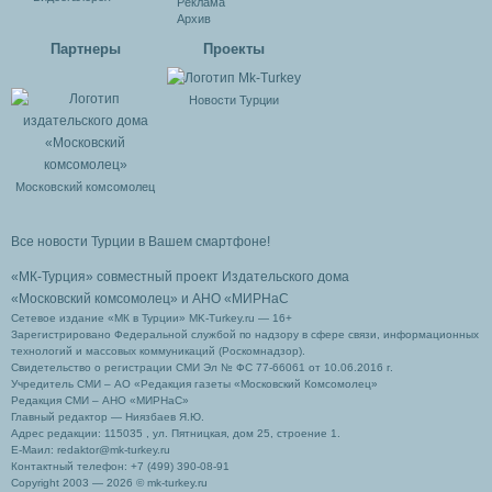
Реклама
Архив
Партнеры
Проекты
Новости Турции
Московский комсомолец
Все новости Турции в Вашем смартфоне!
«МК-Турция» совместный проект Издательского дома
«Московский комсомолец»
и АНО «МИРНаС
Сетевое издание «МК в Турции» MK-Turkey.ru — 16+
Зарегистрировано Федеральной службой по надзору в сфере связи, информационных
технологий и массовых коммуникаций (Роскомнадзор).
Свидетельство о регистрации СМИ Эл № ФС 77-66061 от 10.06.2016 г.
Учредитель СМИ – АО «Редакция газеты «Московский Комсомолец»
Редакция СМИ – АНО «МИРНаС»
Главный редактор — Ниязбаев Я.Ю.
Адрес редакции: 115035 , ул. Пятницкая, дом 25, строение 1.
Е-Маил: redaktor@mk-turkey.ru
Контактный телефон: +7 (499) 390-08-91
Copyright 2003 — 2026 © mk-turkey.ru