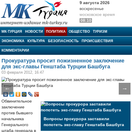
9 августа 2026
воскресенье
московское время
08:10
МК-Турция
МК-ТУРЦИЯ
НОВОСТИ
ПОЛИТИКА
ОБЩЕСТВО
ТУРИЗМ
ЭКОНОМИКА
КУЛЬТУРА
БЕЗОПАСНОСТЬ
ПРОИСШЕСТВИЯ
КОММЕНТАРИИ
Прокуратура просит пожизненное заключение
для экс-главы Генштаба Турции Башбуга
03 февраля 2012, 16:47
←
→
Обвинительное
заключение
против бывшего
начальника
Вопросы прокурора заставили
Генерального
попотеть экс-главу Генштаба Башбуга
штаба генерала в