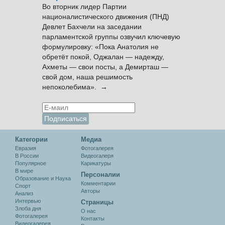
Во вторник лидер Партии
националистического движения (ПНД)
Девлет Бахчели на заседании
парламентской группы озвучил ключевую
формулировку: «Пока Анатолия не
обретёт покой, Оджалан — надежду,
Ахметы — свои посты, а Демирташ —
свой дом, наша решимость
непоколебима». →
Категории
Медиа
Евразия
Фотогалерея
В России
Видеогалеря
Популярное
Карикатуры
В мире
Персоналии
Образование и Наука
Комментарии
Спорт
Авторы
Анализ
Интервью
Cтраницы
Злоба дня
О нас
Фотогалерея
Контакты
Видеогалерея