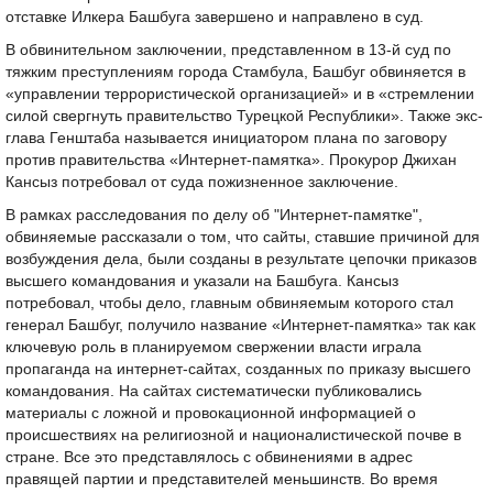
отставке Илкера Башбуга завершено и направлено в суд.
В обвинительном заключении, представленном в 13-й суд по
тяжким преступлениям города Стамбула, Башбуг обвиняется в
«управлении террористической организацией» и в «стремлении
силой свергнуть правительство Турецкой Республики». Также экс-
глава Генштаба называется инициатором плана по заговору
против правительства «Интернет-памятка». Прокурор Джихан
Кансыз потребовал от суда пожизненное заключение.
В рамках расследования по делу об "Интернет-памятке",
обвиняемые рассказали о том, что сайты, ставшие причиной для
возбуждения дела, были созданы в результате цепочки приказов
высшего командования и указали на Башбуга. Кансыз
потребовал, чтобы дело, главным обвиняемым которого стал
генерал Башбуг, получило название «Интернет-памятка» так как
ключевую роль в планируемом свержении власти играла
пропаганда на интернет-сайтах, созданных по приказу высшего
командования. На сайтах систематически публиковались
материалы с ложной и провокационной информацией о
происшествиях на религиозной и националистической почве в
стране. Все это представлялось с обвинениями в адрес
правящей партии и представителей меньшинств. Во время