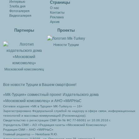
Интервью
Cтраницы
Злоба дня
О нас
Фотогалерея
Контакты
Видеогалерея
Реклама
Архив
Партнеры
Проекты
Новости Турции
Московский комсомолец
Все новости Турции в Вашем смартфоне!
«МК-Турция» совместный проект Издательского дома
«Московский комсомолец»
и АНО «МИРНаС
Сетевое издание «МК в Турции» MK-Turkey.ru — 16+
Зарегистрировано Федеральной службой по надзору в сфере связи, информационных
технологий и массовых коммуникаций (Роскомнадзор).
Свидетельство о регистрации СМИ Эл № ФС 77-66061 от 10.06.2016 г.
Учредитель СМИ – АО «Редакция газеты «Московский Комсомолец»
Редакция СМИ – АНО «МИРНаС»
Главный редактор — Ниязбаев Я.Ю.
Адрес редакции: 115035 , ул. Пятницкая, дом 25, строение 1.