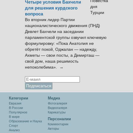
Четыре условия Бахчели
для решения курдского
вопроса
Во вторник лидер Партии
националистического движения (ПНД)
Девлет Бахчели на заседании
парламентской группы озвучил ключевую
формулировку: «Пока Анатолия не
обретёт покой, Оджалан — надежду,
Ахметы — свои посты, а Демирташ —
свой дом, наша решимость
непоколебима». →
Категории
Медиа
Евразия
Фотогалерея
В России
Видеогалеря
Популярное
Карикатуры
В мире
Персоналии
Образование и Наука
Комментарии
Спорт
Авторы
Анализ