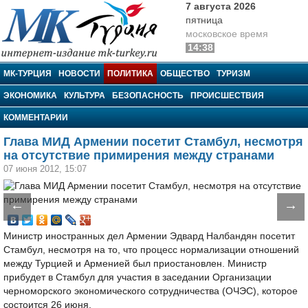
7 августа 2026
пятница
московское время
14:38
МК-Турция
МК-ТУРЦИЯ
НОВОСТИ
ПОЛИТИКА
ОБЩЕСТВО
ТУРИЗМ
ЭКОНОМИКА
КУЛЬТУРА
БЕЗОПАСНОСТЬ
ПРОИСШЕСТВИЯ
КОММЕНТАРИИ
Глава МИД Армении посетит Стамбул, несмотря
на отсутствие примирения между странами
07 июня 2012, 15:07
←
→
Министр иностранных дел Армении Эдвард Налбандян посетит
Стамбул, несмотря на то, что процесс нормализации отношений
между Турцией и Арменией был приостановлен. Министр
прибудет в Стамбул для участия в заседании Организации
черноморского экономического сотрудничества (ОЧЭС), которое
состоится 26 июня.