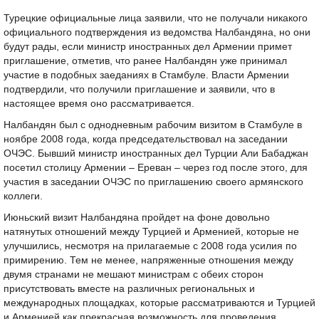
Турецкие официальные лица заявили, что не получали никакого
официального подтверждения из ведомства Налбандяна, но они
будут рады, если министр иностранных дел Армении примет
приглашение, отметив, что ранее Налбандян уже принимал
участие в подобных заеданиях в Стамбуле. Власти Армении
подтвердили, что получили приглашение и заявили, что в
настоящее время оно рассматривается.
Налбандян был с однодневным рабочим визитом в Стамбуле в
ноябре 2008 года, когда председательствовал на заседании
ОЧЭС. Бывший министр иностранных дел Турции Али Бабаджан
посетил столицу Армении – Ереван – через год после этого, для
участия в заседании ОЧЭС по приглашению своего армянского
коллеги.
Июньский визит Налбандяна пройдет на фоне довольно
натянутых отношений между Турцией и Арменией, которые не
улучшились, несмотря на прилагаемые с 2008 года усилия по
примирению. Тем не менее, напряженные отношения между
двумя странами не мешают министрам с обеих сторон
присутствовать вместе на различных региональных и
международных площадках, которые рассматриваются и Турцией
и Арменией как прекрасная возможность для проведения