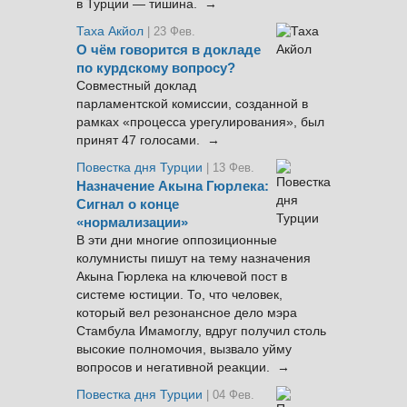
в Турции — тишина. →
Таха Акйол
| 23 Фев.
О чём говорится в докладе
по курдскому вопросу?
Совместный доклад
парламентской комиссии, созданной в
рамках «процесса урегулирования», был
принят 47 голосами. →
Повестка дня Турции
| 13 Фев.
Назначение Акына Гюрлека:
Сигнал о конце
«нормализации»
В эти дни многие оппозиционные
колумнисты пишут на тему назначения
Акына Гюрлека на ключевой пост в
системе юстиции. То, что человек,
который вел резонансное дело мэра
Стамбула Имамоглу, вдруг получил столь
высокие полномочия, вызвало уйму
вопросов и негативной реакции. →
Повестка дня Турции
| 04 Фев.