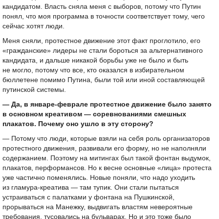
кандидатом. Власть сняла меня с выборов, потому что Путин
понял, что моя программа в точности соответствует тому, чего
сейчас хотят люди.
Меня сняли, протестное движение этот факт проглотило, его
«гражданские» лидеры не стали бороться за альтернативного
кандидата, и дальше никакой борьбы уже не было и быть
не могло, потому что все, кто оказался в избирательном
бюллетене помимо Путина, были той или иной составляющей
путинской системы.
— Да, в январе-феврале протестное движение было занято
в основном креативом — соревнованиями смешных
плакатов. Почему оно ушло в эту сторону?
— Потому что люди, которые взяли на себя роль организаторов
протестного движения, развивали его форму, но не наполняли
содержанием. Поэтому на митингах был такой фонтан выдумок,
плакатов, перформансов. Но к весне основные «лица» протеста
уже частично поменялись. Новые поняли, что надо уходить
из гламура-креатива — там тупик. Они стали пытаться
устраиваться с палатками у фонтана на Пушкинской,
прорываться на Манежку, выдвигать властям невероятные
требования, тусовались на бульварах. Но и это тоже было