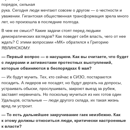
порядок, сильная
рука. Сегодня люди мечтают совсем о другом — о честности и
уважении. Гигантская общественная трансформация зрела много
лет, но произошла в последние полгода.
В чем ее смысл? Какие задачи стоят перед людьми
демократических взглядов? Как поведет себя власть, чего от нее
ждать? С этими вопросами «МК» обратился к Григорию
ЯВЛИНСКОМУ.
— Первый вопрос — о насущном. Как вы считаете, что будет
с лидерами и активистами протестных выступлений,
которые обвиняются в беспорядках 6 мая?
— Их будут мучить. Тех, кто сейчас в СИЗО, постараются
посадить. А лидеров не посадят, но будут дергать на допросы,
устраивать обыски, прослушивать, закроют выезд за рубеж,
заставят нервничать. Но поскольку мучиться из них готов один
Удальцов, остальные — люди другого склада, их такая жизнь
вряд ли устроит.
— То есть дальнейшее закручивание гаек неизбежно. Как
к этому должны относиться люди, критически настроенные
к власти?