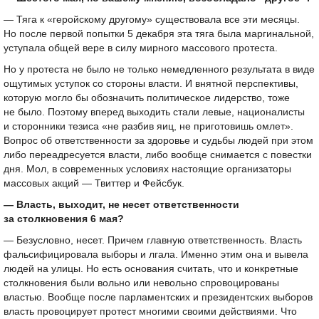
— Тяга к «геройскому другому» существовала все эти месяцы.
Но после первой попытки 5 декабря эта тяга была маргинальной,
уступала общей вере в силу мирного массового протеста.
Но у протеста не было не только немедленного результата в виде
ощутимых уступок со стороны власти. И внятной перспективы,
которую могло бы обозначить политическое лидерство, тоже
не было. Поэтому вперед выходить стали левые, националисты
и сторонники тезиса «не разбив яиц, не приготовишь омлет».
Вопрос об ответственности за здоровье и судьбы людей при этом
либо переадресуется власти, либо вообще снимается с повестки
дня. Мол, в современных условиях настоящие организаторы
массовых акций — Твиттер и Фейсбук.
— Власть, выходит, не несет ответственности
за столкновения 6 мая?
— Безусловно, несет. Причем главную ответственность. Власть
фальсифицировала выборы и лгала. Именно этим она и вывела
людей на улицы. Но есть основания считать, что и конкретные
столкновения были вольно или невольно спровоцированы
властью. Вообще после парламентских и президентских выборов
власть провоцирует протест многими своими действиями. Что