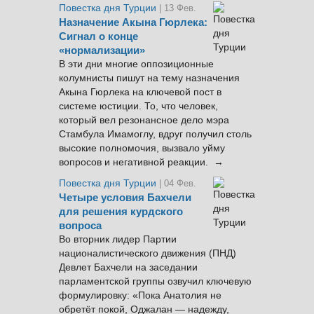
Повестка дня Турции
| 13 Фев.
Назначение Акына Гюрлека:
Сигнал о конце
«нормализации»
В эти дни многие оппозиционные
колумнисты пишут на тему назначения
Акына Гюрлека на ключевой пост в
системе юстиции. То, что человек,
который вел резонансное дело мэра
Стамбула Имамоглу, вдруг получил столь
высокие полномочия, вызвало уйму
вопросов и негативной реакции. →
Повестка дня Турции
| 04 Фев.
Четыре условия Бахчели
для решения курдского
вопроса
Во вторник лидер Партии
националистического движения (ПНД)
Девлет Бахчели на заседании
парламентской группы озвучил ключевую
формулировку: «Пока Анатолия не
обретёт покой, Оджалан — надежду,