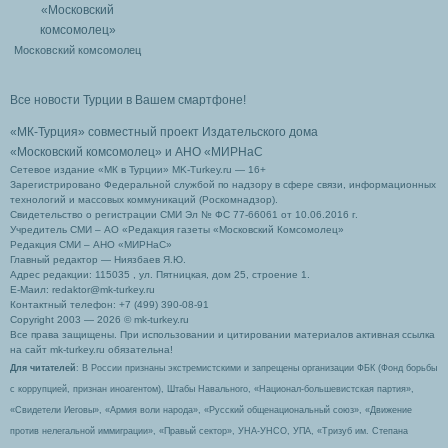
Московский комсомолец
Все новости Турции в Вашем смартфоне!
«МК-Турция» совместный проект Издательского дома
«Московский комсомолец»
и АНО «МИРНаС
Сетевое издание «МК в Турции» MK-Turkey.ru — 16+
Зарегистрировано Федеральной службой по надзору в сфере связи, информационных
технологий и массовых коммуникаций (Роскомнадзор).
Свидетельство о регистрации СМИ Эл № ФС 77-66061 от 10.06.2016 г.
Учредитель СМИ – АО «Редакция газеты «Московский Комсомолец»
Редакция СМИ – АНО «МИРНаС»
Главный редактор — Ниязбаев Я.Ю.
Адрес редакции: 115035 , ул. Пятницкая, дом 25, строение 1.
Е-Маил: redaktor@mk-turkey.ru
Контактный телефон: +7 (499) 390-08-91
Copyright 2003 — 2026 © mk-turkey.ru
Все права защищены. При использовании и цитировании материалов активная ссылка
на сайт mk-turkey.ru обязательна!
Для читателей
: В России признаны экстремистскими и запрещены организации ФБК (Фонд борьбы
с коррупцией, признан иноагентом), Штабы Навального, «Национал-большевистская партия»,
«Свидетели Иеговы», «Армия воли народа», «Русский общенациональный союз», «Движение
против нелегальной иммиграции», «Правый сектор», УНА-УНСО, УПА, «Тризуб им. Степана