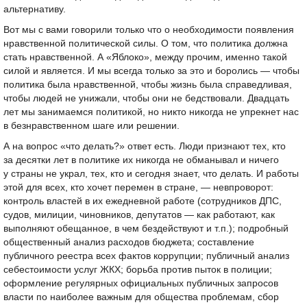
альтернативу.
Вот мы с вами говорили только что о необходимости появления
нравственной политической силы. О том, что политика должна
стать нравственной. А «Яблоко», между прочим, именно такой
силой и является. И мы всегда только за это и боролись — чтобы
политика была нравственной, чтобы жизнь была справедливая,
чтобы людей не унижали, чтобы они не бедствовали. Двадцать
лет мы занимаемся политикой, но никто никогда не упрекнет нас
в безнравственном шаге или решении.
А на вопрос «что делать?» ответ есть. Люди признают тех, кто
за десятки лет в политике их никогда не обманывал и ничего
у страны не украл, тех, кто и сегодня знает, что делать. И работы
этой для всех, кто хочет перемен в стране, — невпроворот:
контроль властей в их ежедневной работе (сотрудников ДПС,
судов, милиции, чиновников, депутатов — как работают, как
выполняют обещанное, в чем бездействуют и т.п.); подробный
общественный анализ расходов бюджета; составление
публичного реестра всех фактов коррупции; публичный анализ
себестоимости услуг ЖКХ; борьба против пыток в полиции;
оформление регулярных официальных публичных запросов
власти по наиболее важным для общества проблемам, сбор