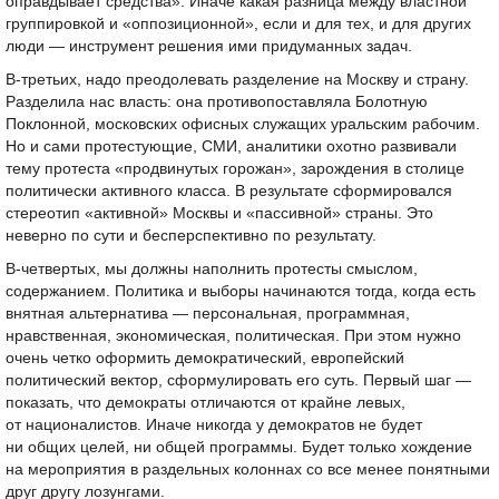
оправдывает средства». Иначе какая разница между властной
группировкой и «оппозиционной», если и для тех, и для других
люди — инструмент решения ими придуманных задач.
В-третьих, надо преодолевать разделение на Москву и страну.
Разделила нас власть: она противопоставляла Болотную
Поклонной, московских офисных служащих уральским рабочим.
Но и сами протестующие, СМИ, аналитики охотно развивали
тему протеста «продвинутых горожан», зарождения в столице
политически активного класса. В результате сформировался
стереотип «активной» Москвы и «пассивной» страны. Это
неверно по сути и бесперспективно по результату.
В-четвертых, мы должны наполнить протесты смыслом,
содержанием. Политика и выборы начинаются тогда, когда есть
внятная альтернатива — персональная, программная,
нравственная, экономическая, политическая. При этом нужно
очень четко оформить демократический, европейский
политический вектор, сформулировать его суть. Первый шаг —
показать, что демократы отличаются от крайне левых,
от националистов. Иначе никогда у демократов не будет
ни общих целей, ни общей программы. Будет только хождение
на мероприятия в раздельных колоннах со все менее понятными
друг другу лозунгами.