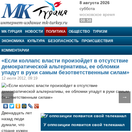
8 августа 2026
суббота
московское время
08:58
МК-Турция
МК-ТУРЦИЯ
НОВОСТИ
ПОЛИТИКА
ОБЩЕСТВО
ТУРИЗМ
ЭКОНОМИКА
КУЛЬТУРА
БЕЗОПАСНОСТЬ
ПРОИСШЕСТВИЯ
КОММЕНТАРИИ
«Если коллапс власти произойдет в отсутствие
демократической альтернативы, ее обломки
упадут в руки самым безответственным силам»
12 июля 2012, 09:19
←
→
Двенадцать лет
назад люди
думали, что
У оппозиции появится свой телеканал
стране нужен