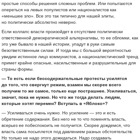
простые способы решения сложных проблем. Или попытаются
опереться на левых популистов или националистов как
«меньшее зло». Все это так типично для нашей элиты,
но политически абсолютно неверно.
Если коллапс власти произойдет в отсутствие политически
ответственной демократической альтернативы, то ее обломки, как
это уже бывало в нашей истории, упадут в руки самым
безответственным силам. И тогда мы с большой вероятностью
увидим истинное лицо коммунистов, а националистический тренд
примет крайне опасные, насильственные и разрушительные для
страны формы.
— То есть если бессодержательные протесты усилятся
до того, что свергнут режим, взамен мы скорее всего
получим то же самое, только еще пострашнее. Усиливаться,
значит, пока не нужно. Но что же тогда делать людям,
которые хотят перемен? Вступать в «Яблоко»?
— Усиливаться очень нужно. Но усиление — это и есть
обретение содержания. Без него не то что поменять власть,
всерьез ее побеспокоить не получится. Скорее дождемся, что
власть сама посыплется под давлением разных обстоятельств.
Но только не надо этого дожидаться. Надо создавать