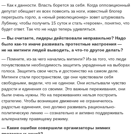
— Как к данности. Власть борется за себя. Когда оппозиционный
депутат обещает их всех повесить за ноги, известный блогер
перегрызть горло, а «юный революционер» зовет штурмовать
Лубянку, чтобы получить 15 суток и стать «героем», понятно, что
будет ответ. Так что не надо теперь удивляться.
— Вы считаете, лидеры действовали неправильно? Надо
было как-то иначе развивать протестные настроения —
не на митинги людей выводить, а что-то другое делать?
— Помните, из-за чего начались митинги? Из-за того, что люди
почувствовали необходимость защитить украденные на выборах
голоса. Защитить свои честь и достоинство на самом деле.
Митинги стали пространством, где они чувствовали себя
свободными, видели, что не одиноки. Они испытывали чувство
радости и единения со своими. Это важные переживания, они
были очень нужны. Но на переживаниях нельзя построить
стратегию. Чтобы возникшее движение не ограничилось
радостью единения, оно должно развивать рационально-
политическую линию — сознательно и активно поддерживать
альтернативу правящему режиму.
— Какие ошибки совершили организаторы зимних
протестных акций?