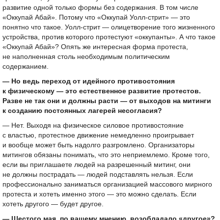
развитие одной только формы без содержания. В том числе
«Оккупай Абай». Потому что «Оккупай Уолл-стрит» — это
понятно что такое. Уолл-стрит — олицетворение того жизненного
устройства, против которого протестуют «оккупанты». А что такое
«Оккупай Абай»? Опять же интересная форма протеста,
не наполненная столь необходимым политическим
содержанием.
— Но ведь переход от идейного противостояния
к физическому — это естественное развитие протестов.
Разве не так они и должны расти — от выходов на митинги
к созданию постоянных лагерей несогласия?
— Нет. Выходя на физическое силовое противостояние
с властью, протестное движение немедленно проигрывает
и вообще может быть надолго разгромлено. Организаторы
митингов обязаны понимать, что это неприемлемо. Кроме того,
если вы приглашаете людей на разрешенный митинг, они
не должны пострадать — людей подставлять нельзя. Если
профессионально заниматься организацией массового мирного
протеста и хотеть именно этого — это можно сделать. Если
хотеть другого — будет другое.
— Шестого мая, по вашему мнению, возобладало «другое»?