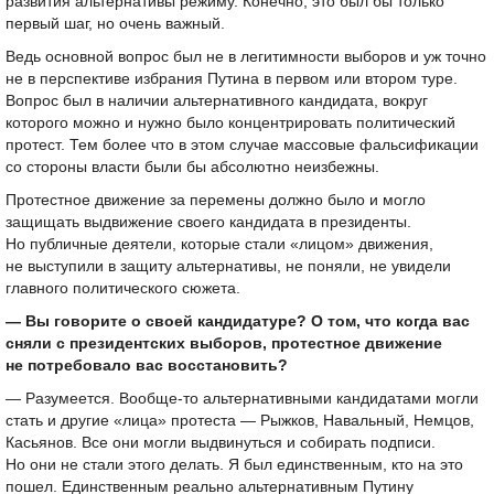
развития альтернативы режиму. Конечно, это был бы только
первый шаг, но очень важный.
Ведь основной вопрос был не в легитимности выборов и уж точно
не в перспективе избрания Путина в первом или втором туре.
Вопрос был в наличии альтернативного кандидата, вокруг
которого можно и нужно было концентрировать политический
протест. Тем более что в этом случае массовые фальсификации
со стороны власти были бы абсолютно неизбежны.
Протестное движение за перемены должно было и могло
защищать выдвижение своего кандидата в президенты.
Но публичные деятели, которые стали «лицом» движения,
не выступили в защиту альтернативы, не поняли, не увидели
главного политического сюжета.
— Вы говорите о своей кандидатуре? О том, что когда вас
сняли с президентских выборов, протестное движение
не потребовало вас восстановить?
— Разумеется. Вообще-то альтернативными кандидатами могли
стать и другие «лица» протеста — Рыжков, Навальный, Немцов,
Касьянов. Все они могли выдвинуться и собирать подписи.
Но они не стали этого делать. Я был единственным, кто на это
пошел. Единственным реально альтернативным Путину