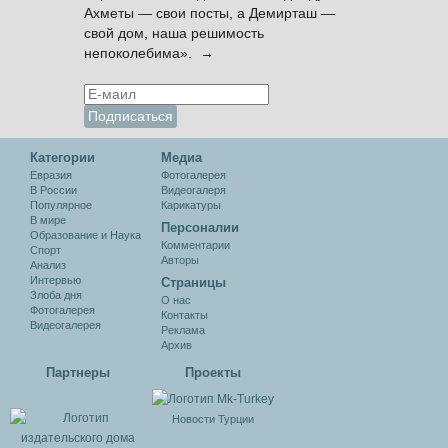
Ахметы — свои посты, а Демирташ —
свой дом, наша решимость
непоколебима». →
Категории
Медиа
Евразия
Фотогалерея
В России
Видеогалеря
Популярное
Карикатуры
В мире
Персоналии
Образование и Наука
Комментарии
Спорт
Авторы
Анализ
Интервью
Cтраницы
Злоба дня
О нас
Фотогалерея
Контакты
Видеогалерея
Реклама
Архив
Партнеры
Проекты
Новости Турции