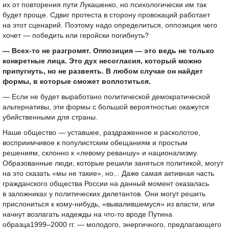
их от повторения пути Лукашенко, но психологически им так
будет проще. Сдвиг протеста в сторону провокаций работает
на этот сценарий. Поэтому надо определиться, оппозиция чего
хочет — победить или геройски погибнуть?
— Всех-то не разгромят. Оппозиция — это ведь не только
конкретные лица. Это дух несогласия, который можно
припугнуть, но не развеять. В любом случае он найдет
формы, в которые сможет воплотиться.
— Если не будет выработано политической демократической
альтернативы, эти формы с большой вероятностью окажутся
убийственными для страны.
Наше общество — уставшее, раздраженное и расколотое,
восприимчивое к популистским обещаниям и простым
решениям, склонно к «левому реваншу» и национализму.
Образованные люди, которые решили заняться политикой, могут
на это сказать «мы не такие», но... Даже самая активная часть
гражданского общества России на данный момент оказалась
в заложниках у политических дилетантов. Они могут решить
прислониться к кому-нибудь, «вывалившемуся» из власти, или
начнут возлагать надежды на что-то вроде Путина
образца
1999–2000 гг.
— молодого, энергичного, предлагающего