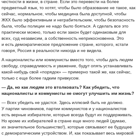
честности в жизни, в стране. Если это перевести на более
предметный язык, то хотят, чтобы было образование не такое, как
сейчас, нормальное, чтобы медицина была доступной, чтобы
ЖКХ было эффективным и неграбительским, чтобы безопасность
была, чтобы полиции не надо было бояться. А сделать все это
практически можно, только если закон будет одинаковым для
всех, суд независим, а собственность неприкосновенна. Это
и есть демократическое предложение стране, которого, кстати
говоря, Россия в реальности никогда и не видела.
А националисты или коммунисты вместо того, чтобы дать людям
свободу, справедливость и уважение, будут опять устанавливать
какой-нибудь свой «порядок» — примерно такой же, как сейчас,
только с еще более гадким привкусом.
— Да, но как людям это втолковать? Как убедить, что
националисты и коммунисты не смогут улучшить им жизнь?
— Всех убедить не удастся. Здесь иллюзий быть не должно.
У партии чиновников, партии коммунистов и у националистов
есть верные избиратели, которые всегда будут их поддерживать.
Но кроме их избирателей в стране еще много людей (думаю,
их значительное большинство!), которые связывают ее будущее
с демократическим устройством. И, как показывает весь мировой