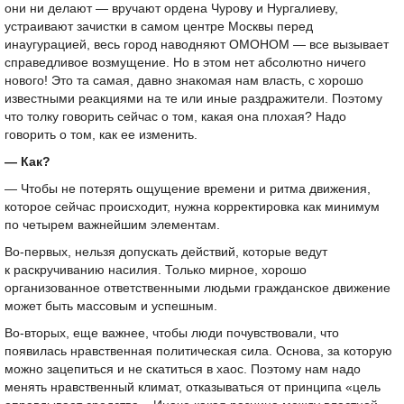
они ни делают — вручают ордена Чурову и Нургалиеву,
устраивают зачистки в самом центре Москвы перед
инаугурацией, весь город наводняют ОМОНОМ — все вызывает
справедливое возмущение. Но в этом нет абсолютно ничего
нового! Это та самая, давно знакомая нам власть, с хорошо
известными реакциями на те или иные раздражители. Поэтому
что толку говорить сейчас о том, какая она плохая? Надо
говорить о том, как ее изменить.
— Как?
— Чтобы не потерять ощущение времени и ритма движения,
которое сейчас происходит, нужна корректировка как минимум
по четырем важнейшим элементам.
Во-первых, нельзя допускать действий, которые ведут
к раскручиванию насилия. Только мирное, хорошо
организованное ответственными людьми гражданское движение
может быть массовым и успешным.
Во-вторых, еще важнее, чтобы люди почувствовали, что
появилась нравственная политическая сила. Основа, за которую
можно зацепиться и не скатиться в хаос. Поэтому нам надо
менять нравственный климат, отказываться от принципа «цель