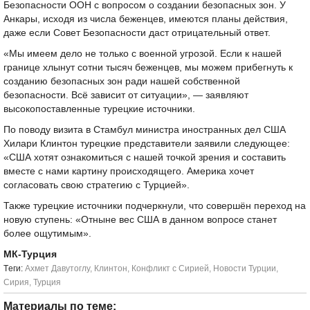
Безопасности ООН с вопросом о создании безопасных зон. У
Анкары, исходя из числа беженцев, имеются планы действия,
даже если Совет Безопасности даст отрицательный ответ.
«Мы имеем дело не только с военной угрозой. Если к нашей
границе хлынут сотни тысяч беженцев, мы можем прибегнуть к
созданию безопасных зон ради нашей собственной
безопасности. Всё зависит от ситуации», — заявляют
высокопоставленные турецкие источники.
По поводу визита в Стамбул министра иностранных дел США
Хилари Клинтон турецкие представители заявили следующее:
«США хотят ознакомиться с нашей точкой зрения и составить
вместе с нами картину происходящего. Америка хочет
согласовать свою стратегию с Турцией».
Также турецкие источники подчеркнули, что совершён переход на
новую ступень: «Отныне вес США в данном вопросе станет
более ощутимым».
МК-Турция
Tеги:
Ахмет Давутоглу
,
Клинтон
,
Конфликт с Сирией
,
Новости Турции
,
Сирия
,
Турция
Материалы по теме: