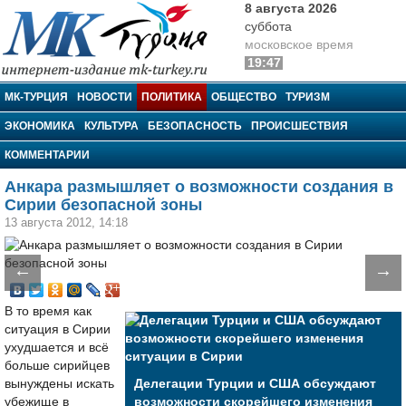
8 августа 2026
суббота
московское время
19:47
МК-Турция
МК-ТУРЦИЯ
НОВОСТИ
ПОЛИТИКА
ОБЩЕСТВО
ТУРИЗМ
ЭКОНОМИКА
КУЛЬТУРА
БЕЗОПАСНОСТЬ
ПРОИСШЕСТВИЯ
КОММЕНТАРИИ
Анкара размышляет о возможности создания в
Сирии безопасной зоны
13 августа 2012, 14:18
←
→
В то время как
ситуация в Сирии
ухудшается и всё
больше сирийцев
вынуждены искать
Делегации Турции и США обсуждают
убежище в
возможности скорейшего изменения