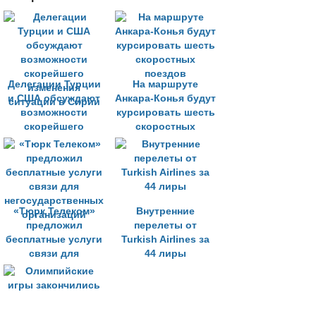
Делегации Турции
На маршруте
и США обсуждают
Анкара-Конья будут
возможности
курсировать шесть
скорейшего
скоростных
изменения
поездов
ситуации в Сирии
«Тюрк Телеком»
Внутренние
предложил
перелеты от
бесплатные услуги
Turkish Airlines за
связи для
44 лиры
негосударственных
организаций