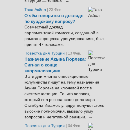
в Турции — тишина. →
Таха Акйол
| 23 Фев.
О чём говорится в докладе
по курдскому вопросу?
Совместный доклад
парламентской комиссии, созданной в
рамках «процесса урегулирования», был
принят 47 голосами. →
Повестка дня Турции
| 13 Фев.
Назначение Акына Гюрлека:
Сигнал о конце
«нормализации»
В эти дни многие оппозиционные
колумнисты пишут на тему назначения
Акына Гюрлека на ключевой пост в
системе юстиции. То, что человек,
который вел резонансное дело мэра
Стамбула Имамоглу, вдруг получил столь
высокие полномочия, вызвало уйму
вопросов и негативной реакции. →
Повестка дня Турции
| 04 Фев.