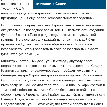
соседних странах,
ситуации в Сирии
Турция и США
начали обсуждать «конкретные планы действий с целью
предотвращения ещё более нежелательных последствий».
Вот что заявили представители Турции относительно постоянно
обсуждаемой в последнее время темы — возможности создания
буферной зоны: «Такого рода вещь невозможна вдоль всей
границы. Но в случае если каждый день тысячи людей будут
проникать в Турцию, мы можем образовать в Сирии зоны
безопасности, чтобы обеспечить свою безопасность и оказать
гуманитарную помощь».
Министр иностранных дел Турции Ахмед Давутоглу после
недавних переговоров со своей американской коллегой Хилари
Клинтон заявил, что, возможно, будет необходимо защитить
беженцев внутри Сирии. Анкара выступает против образования
буферной зоны вдоль всей сирийской границы. Такой шаг может
быть расценен как «захват территорий», а план Анкары состоит в
том, чтобы образовать внутри Сирии безопасные районы с
оборонительной целью. Такой район должен быть очищен от сил
Башара Асада, и там должен быть введён запрет на полёты.
Представители Турции отмечают, что готовы обратиться в Совет