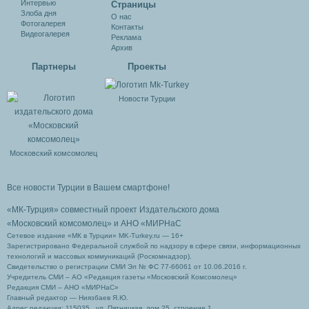
Интервью
Cтраницы
Злоба дня
О нас
Фотогалерея
Контакты
Видеогалерея
Реклама
Архив
Партнеры
Проекты
Новости Турции
Московский комсомолец
Все новости Турции в Вашем смартфоне!
«МК-Турция» совместный проект Издательского дома
«Московский комсомолец»
и АНО «МИРНаС
Сетевое издание «МК в Турции» MK-Turkey.ru — 16+
Зарегистрировано Федеральной службой по надзору в сфере связи, информационных
технологий и массовых коммуникаций (Роскомнадзор).
Свидетельство о регистрации СМИ Эл № ФС 77-66061 от 10.06.2016 г.
Учредитель СМИ – АО «Редакция газеты «Московский Комсомолец»
Редакция СМИ – АНО «МИРНаС»
Главный редактор — Ниязбаев Я.Ю.
Адрес редакции: 115035 , ул. Пятницкая, дом 25, строение 1.