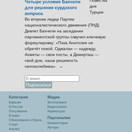
Четыре условия Бахчели
для решения курдского
вопроса
Во вторник лидер Партии
националистического движения (ПНД)
Девлет Бахчели на заседании
парламентской группы озвучил ключевую
формулировку: «Пока Анатолия не
обретёт покой, Оджалан — надежду,
Ахметы — свои посты, а Демирташ —
свой дом, наша решимость
непоколебима». →
Категории
Медиа
Евразия
Фотогалерея
В России
Видеогалеря
Популярное
Карикатуры
В мире
Персоналии
Образование и Наука
Комментарии
Спорт
Авторы
Анализ