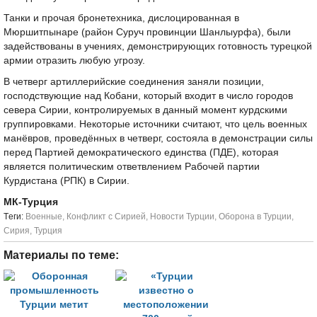
Танки и прочая бронетехника, дислоцированная в
Мюршитпынаре (район Суруч провинции Шанлыурфа), были
задействованы в учениях, демонстрирующих готовность турецкой
армии отразить любую угрозу.
В четверг артиллерийские соединения заняли позиции,
господствующие над Кобани, который входит в число городов
севера Сирии, контролируемых в данный момент курдскими
группировками. Некоторые источники считают, что цель военных
манёвров, проведённых в четверг, состояла в демонстрации силы
перед Партией демократического единства (ПДЕ), которая
является политическим ответвлением Рабочей партии
Курдистана (РПК) в Сирии.
МК-Турция
Tеги:
Военные
,
Конфликт с Сирией
,
Новости Турции
,
Оборона в Турции
,
Сирия
,
Турция
Материалы по теме: