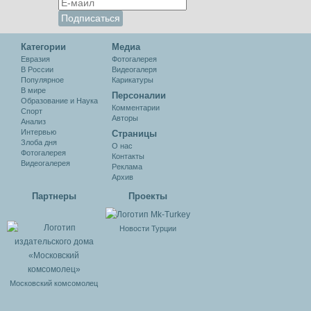
Категории
Медиа
Евразия
Фотогалерея
В России
Видеогалеря
Популярное
Карикатуры
В мире
Персоналии
Образование и Наука
Комментарии
Спорт
Авторы
Анализ
Интервью
Cтраницы
Злоба дня
О нас
Фотогалерея
Контакты
Видеогалерея
Реклама
Архив
Партнеры
Проекты
Новости Турции
Московский комсомолец