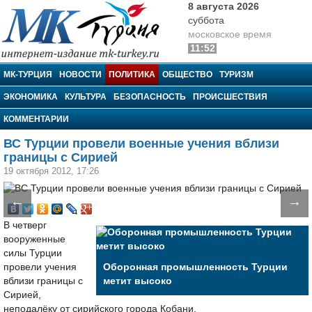
8 августа 2026
суббота
московское время
11:52
МК-Турция
МК-ТУРЦИЯ
НОВОСТИ
ПОЛИТИКА
ОБЩЕСТВО
ТУРИЗМ
ЭКОНОМИКА
КУЛЬТУРА
БЕЗОПАСНОСТЬ
ПРОИСШЕСТВИЯ
КОММЕНТАРИИ
ВС Турции провели военные учения вблизи
границы с Сирией
19 октября 2012, 17:26
←
→
В четверг
вооруженные
силы Турции
провели учения
Оборонная промышленность Турции
вблизи границы с
метит высоко
Сирией,
неподалёку от сирийского города Кобани.