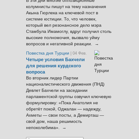
В эти дни многие оппозиционные
колумнисты пишут на тему назначения
Акына Гюрлека на ключевой пост в
системе юстиции. То, что человек,
который вел резонансное дело мэра
Стамбула Имамоглу, вдруг получил столь
высокие полномочия, вызвало уйму
вопросов и негативной реакции. →
Повестка дня Турции
| 04 Фев.
Четыре условия Бахчели
для решения курдского
вопроса
Во вторник лидер Партии
националистического движения (ПНД)
Девлет Бахчели на заседании
парламентской группы озвучил ключевую
формулировку: «Пока Анатолия не
обретёт покой, Оджалан — надежду,
Ахметы — свои посты, а Демирташ —
свой дом, наша решимость
непоколебима». →