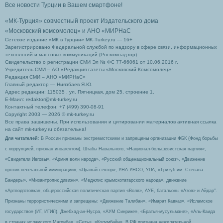
Все новости Турции в Вашем смартфоне!
«МК-Турция» совместный проект Издательского дома
«Московский комсомолец»
и АНО «МИРНаС
Сетевое издание «МК в Турции» MK-Turkey.ru — 16+
Зарегистрировано Федеральной службой по надзору в сфере связи, информационных
технологий и массовых коммуникаций (Роскомнадзор).
Свидетельство о регистрации СМИ Эл № ФС 77-66061 от 10.06.2016 г.
Учредитель СМИ – АО «Редакция газеты «Московский Комсомолец»
Редакция СМИ – АНО «МИРНаС»
Главный редактор — Ниязбаев Я.Ю.
Адрес редакции: 115035 , ул. Пятницкая, дом 25, строение 1.
Е-Маил: redaktor@mk-turkey.ru
Контактный телефон: +7 (499) 390-08-91
Copyright 2003 — 2026 © mk-turkey.ru
Все права защищены. При использовании и цитировании материалов активная ссылка
на сайт mk-turkey.ru обязательна!
Для читателей
: В России признаны экстремистскими и запрещены организации ФБК (Фонд борьбы
с коррупцией, признан иноагентом), Штабы Навального, «Национал-большевистская партия»,
«Свидетели Иеговы», «Армия воли народа», «Русский общенациональный союз», «Движение
против нелегальной иммиграции», «Правый сектор», УНА-УНСО, УПА, «Тризуб им. Степана
Бандеры», «Мизантропик дивижн», «Меджлис крымскотатарского народа», движение
«Артподготовка», общероссийская политическая партия «Воля», АУЕ, батальоны «Азов» и Айдар″.
Признаны террористическими и запрещены: «Движение Талибан», «Имарат Кавказ», «Исламское
государство» (ИГ, ИГИЛ), Джебхад-ан-Нусра, «АУМ Синрике», «Братья-мусульмане», «Аль-Каида
в странах исламского Магриба», «Сеть», «Колумбайн». В РФ признана нежелательной