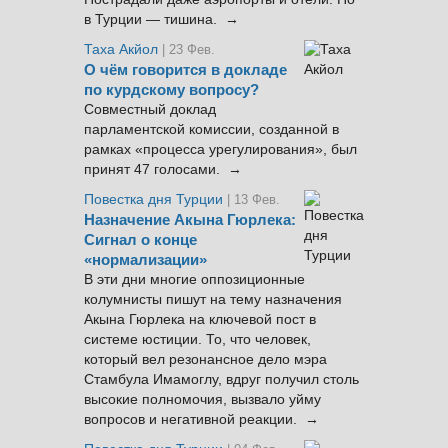
в Турции — тишина. →
Таха Акйол
| 23 Фев.
О чём говорится в докладе
по курдскому вопросу?
Совместный доклад
парламентской комиссии, созданной в
рамках «процесса урегулирования», был
принят 47 голосами. →
Повестка дня Турции
| 13 Фев.
Назначение Акына Гюрлека:
Сигнал о конце
«нормализации»
В эти дни многие оппозиционные
колумнисты пишут на тему назначения
Акына Гюрлека на ключевой пост в
системе юстиции. То, что человек,
который вел резонансное дело мэра
Стамбула Имамоглу, вдруг получил столь
высокие полномочия, вызвало уйму
вопросов и негативной реакции. →