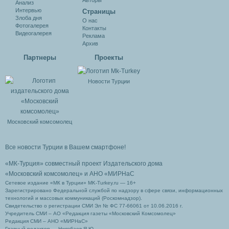
Авторы
Анализ
Интервью
Cтраницы
Злоба дня
О нас
Фотогалерея
Контакты
Видеогалерея
Реклама
Архив
Партнеры
Проекты
Новости Турции
Московский комсомолец
Все новости Турции в Вашем смартфоне!
«МК-Турция» совместный проект Издательского дома
«Московский комсомолец»
и АНО «МИРНаС
Сетевое издание «МК в Турции» MK-Turkey.ru — 16+
Зарегистрировано Федеральной службой по надзору в сфере связи, информационных
технологий и массовых коммуникаций (Роскомнадзор).
Свидетельство о регистрации СМИ Эл № ФС 77-66061 от 10.06.2016 г.
Учредитель СМИ – АО «Редакция газеты «Московский Комсомолец»
Редакция СМИ – АНО «МИРНаС»
Главный редактор — Ниязбаев Я.Ю.