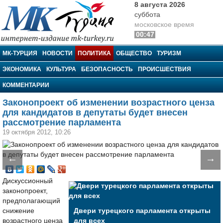
8 августа 2026
суббота
московское время
00:47
МК-Турция
МК-ТУРЦИЯ
НОВОСТИ
ПОЛИТИКА
ОБЩЕСТВО
ТУРИЗМ
ЭКОНОМИКА
КУЛЬТУРА
БЕЗОПАСНОСТЬ
ПРОИСШЕСТВИЯ
КОММЕНТАРИИ
Законопроект об изменении возрастного ценза
для кандидатов в депутаты будет внесен
рассмотрение парламента
19 октября 2012, 10:26
←
→
Дискуссионный
законопроект,
предполагающий
снижение
Двери турецкого парламента открыты
возрастного ценза
для всех