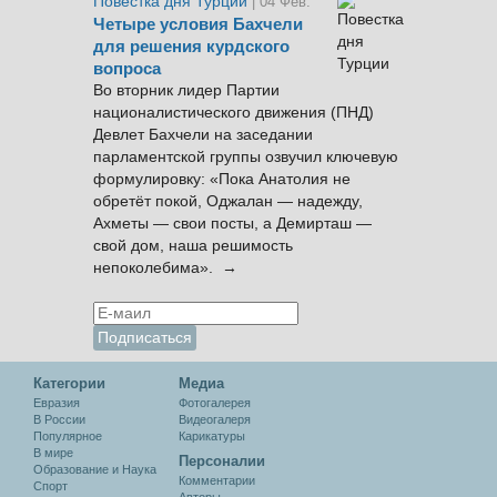
Повестка дня Турции
| 04 Фев.
Четыре условия Бахчели
для решения курдского
вопроса
Во вторник лидер Партии
националистического движения (ПНД)
Девлет Бахчели на заседании
парламентской группы озвучил ключевую
формулировку: «Пока Анатолия не
обретёт покой, Оджалан — надежду,
Ахметы — свои посты, а Демирташ —
свой дом, наша решимость
непоколебима». →
Категории
Медиа
Евразия
Фотогалерея
В России
Видеогалеря
Популярное
Карикатуры
В мире
Персоналии
Образование и Наука
Комментарии
Спорт