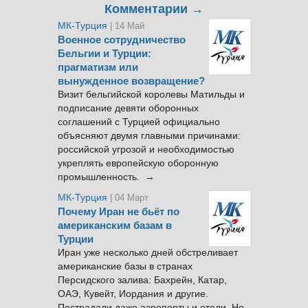
Комментарии →
МК-Турция
| 14 Май
Военное сотрудничество
Бельгии и Турции:
прагматизм или
вынужденное возвращение?
Визит бельгийской королевы Матильды и
подписание девяти оборонных
соглашений с Турцией официально
объясняют двумя главными причинами:
российской угрозой и необходимостью
укреплять европейскую оборонную
промышленность. →
МК-Турция
| 04 Март
Почему Иран не бьёт по
американским базам в
Турции
Иран уже несколько дней обстреливает
американские базы в странах
Персидского залива: Бахрейн, Катар,
ОАЭ, Кувейт, Иордания и другие.
Пострадали даже аэропорты и отели. Но