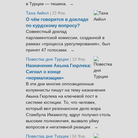
в Турции — тишина. →
Таха Акйол
| 23 Фев.
О чём говорится в докладе
по курдскому вопросу?
Совместный доклад
парламентской комиссии, созданной в
рамках «процесса урегулирования», был
принят 47 голосами. →
Повестка дня Турции
| 13 Фев.
Назначение Акына Гюрлека:
Сигнал о конце
«нормализации»
В эти дни многие оппозиционные
колумнисты пишут на тему назначения
Акына Гюрлека на ключевой пост в
системе юстиции. То, что человек,
который вел резонансное дело мэра
Стамбула Имамоглу, вдруг получил столь
высокие полномочия, вызвало уйму
вопросов и негативной реакции. →
Повестка дня Турции
| 04 Фев.