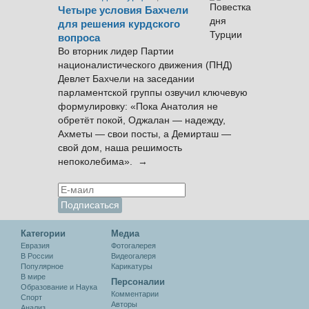
Четыре условия Бахчели
для решения курдского
вопроса
Во вторник лидер Партии
националистического движения (ПНД)
Девлет Бахчели на заседании
парламентской группы озвучил ключевую
формулировку: «Пока Анатолия не
обретёт покой, Оджалан — надежду,
Ахметы — свои посты, а Демирташ —
свой дом, наша решимость
непоколебима». →
Категории
Медиа
Евразия
Фотогалерея
В России
Видеогалеря
Популярное
Карикатуры
В мире
Персоналии
Образование и Наука
Комментарии
Спорт
Авторы
Анализ